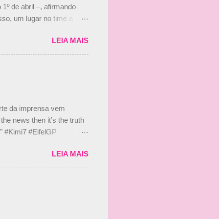
 1º de abril –, afirmando
so, um lugar no time a
etor da escuderia. O
LEIA MAIS
 Bruno Senna em 2010. "Na
 de ter assinado com Bruno
 nada contra o filho do
 disse ainda que a suposta
 suposto 15% de
s, r...
arte da imprensa vem
he news then it’s the truth
e." #Kimi7 #EifelGP
 2020 Abaixo, o Romain
LEIA MAIS
m mate? 🙌 Over to you,
2020 Beijinhos, Ludy