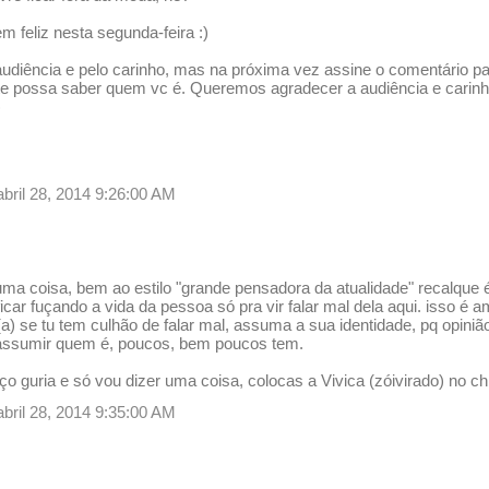
em feliz nesta segunda-feira :)
udiência e pelo carinho, mas na próxima vez assine o comentário pa
te possa saber quem vc é. Queremos agradecer a audiência e cari
)
abril 28, 2014 9:26:00 AM
uma coisa, bem ao estilo "grande pensadora da atualidade" recalque é
car fuçando a vida da pessoa só pra vir falar mal dela aqui. isso é 
) se tu tem culhão de falar mal, assuma a sua identidade, pq opiniã
 assumir quem é, poucos, bem poucos tem.
ço guria e só vou dizer uma coisa, colocas a Vivica (zóivirado) no c
abril 28, 2014 9:35:00 AM