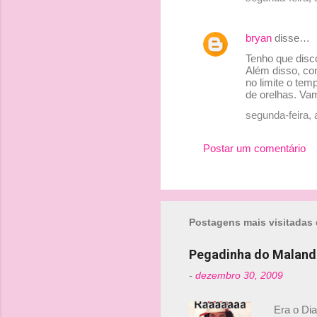
bryan
disse…
Tenho que disc
Além disso, co
no limite o tem
de orelhas. Va
segunda-feira, 
Postar um comentário
Postagens mais visitadas 
Pegadinha do Maland
-
dezembro 30, 2009
Era o Di