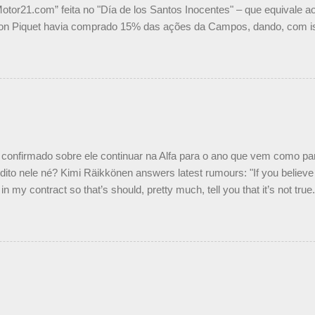
Motor21.com” feita no "Día de los Santos Inocentes" – que equivale ao
on Piquet havia comprado 15% das ações da Campos, dando, com is
Piquet, foi esclarecida de uma vez por todas por Daniele Audetto, dir
 foi taxativo ao declarar que o brasileiro não será o companheiro de
 nós recebemos uma oferta de Piquet", admitiu Audetto. “Mas depois
o podemos ter dois brasileiros”, explicou, dizendo ainda que não tem
o Nelson Piquet. “Ele é um bom piloto, rápido e experiente.” Audetto
e parte da Campos feita por Piquet não corresponde à realidade. “O
nto seria menor do que aquilo que outros pilotos podem trazer: italiano
confirmado sobre ele continuar na Alfa para o ano que vem como p
ito nele né? Kimi Räikkönen answers latest rumours: "If you believe t
in my contract so that’s should, pretty much, tell you that it’s not tru
tter.com/77EDVn39Ia — Kimi Räikkönen #7 (@FansOfKR) October 8,
man estar há tantos anos na F1. What is it like to have Kimi as a tea
 #F1 pic.twitter.com/GSAu1LWnwW — Formula 1 (@F1) October 8, 