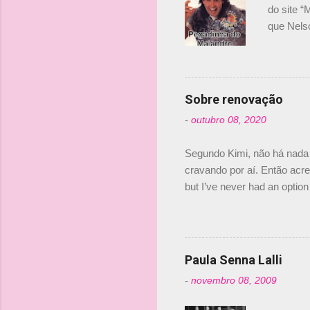
do site “
que Nels
Nelsinho 
dirigente
verdade,
Senna, nã
Sobre renovação
tricampeã
-
outubro 08, 2020
compra d
investime
Segundo Kimi, não há nada 
cravando por aí. Então acred
but I’ve never had an option 
#AlfaRomeoRacing pic.twi
falando sobre o fato do Ice
@RGrosjean ! #EifelGP 🇩
Paula Senna Lalli
-
novembro 08, 2009