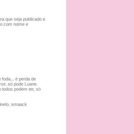
ra que seja publicado e
nho com nome e
 foda... é perda de
amor, só pode Luane.
o todos podem ter, só
hinelo. smaack