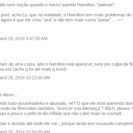
tão sem noção quando o nosso querido Hamilton. *palmas*
 post: acho Lu, que na realidade, o Hamilton tem mais problemas d
agora é que ele criou "asa" e não tem mais como "podar" ... ¬¬'
abril 28, 2014 9:47:00 AM
am de uma coisa, qdo o hamilton-real aparecer, sera por culpa da Ni
ma vez (acho q foi ate mais q isso)!
abril 28, 2014 10:21:00 AM
s
disse…
cando todo assanhadinho e abusado, né? O que ele está querendo diz
azendo na Mercedes também, "exercer sua liderança"? Bitch, please. 
qui a pouco o peito tá tão inflado que não cabe mais no cockpit.
r e assistir até onde ele vai... porque ainda tem muuuuito campeona
abril 28, 2014 10:56:00 AM