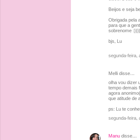
Beijos e seja b
Obrigada pela a
para que a gen
sobrenome :)))
bjs, Lu
segunda-feira, 
Melli disse…
olha vou dizer 
tempo demais fi
agora anonimo(a
que atitude de
ps: Lu te conhe
segunda-feira, 
Manu
disse…