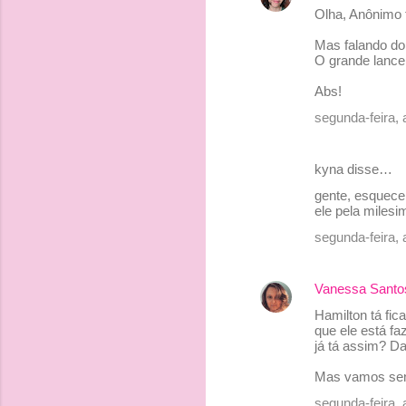
Olha, Anônimo 
Mas falando do
O grande lance 
Abs!
segunda-feira, 
kyna disse…
gente, esquecer
ele pela milesi
segunda-feira, 
Vanessa Santo
Hamilton tá fi
que ele está f
já tá assim? Da
Mas vamos senta
segunda-feira, 