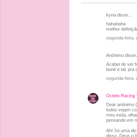
kyna disse…
C
hahahaha
o
melhor definiçã
m
segunda-feira, 
e
n
Anônimo diss
t
Acabei de ver f
boné e tal, pra
á
r
segunda-feira, 
i
o
Octeto Racing
s
Dear anônimo (a
todos vejam com
meu insta, olha
pensando em mi
Ah! Só uma dic
disso. Deus o l