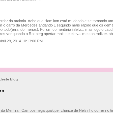
ordar da maioria. Acho que Hamilton está mudando e se tornando um 
m o carro da Mercedes andando 1 segundo mais rápido que os demai
po todo(errando menos). Foi um comentário infeliz... mas logo o Lau
mos ver quando o Rosberg apertar mais se ele vai me contradizer. ab
abril 28, 2014 10:13:00 PM
deste blog
ro
a da Mentira ! Campos nega qualquer chance de Nelsinho correr no t