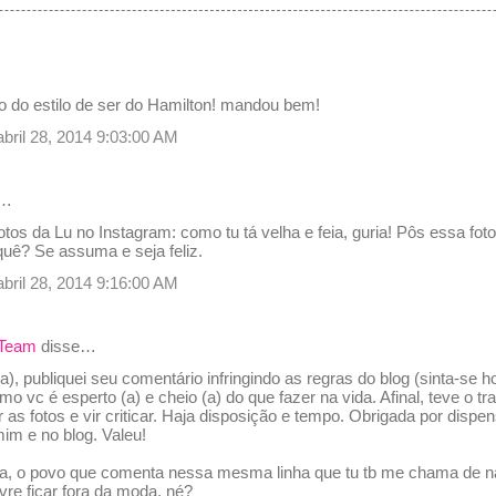
o do estilo de ser do Hamilton! mandou bem!
abril 28, 2014 9:03:00 AM
e…
otos da Lu no Instagram: como tu tá velha e feia, guria! Pôs essa foto
 quê? Se assuma e seja feliz.
abril 28, 2014 9:16:00 AM
 Team
disse…
), publiquei seu comentário infringindo as regras do blog (sinta-se h
o vc é esperto (a) e cheio (a) do que fazer na vida. Afinal, teve o tra
r as fotos e vir criticar. Haja disposição e tempo. Obrigada por dispe
m e no blog. Valeu!
a, o povo que comenta nessa mesma linha que tu tb me chama de n
ivre ficar fora da moda, né?