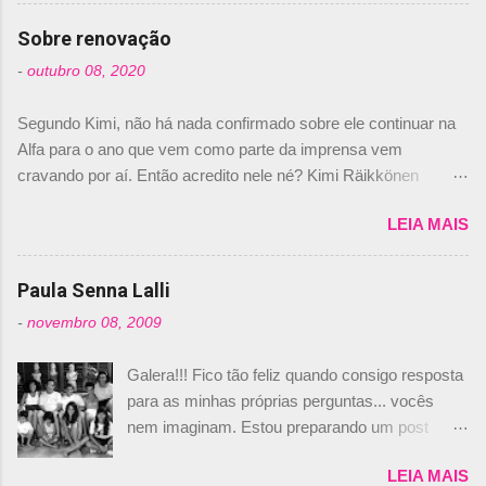
comprado 15% das ações da Campos, dando,
com isso, um lugar no time a Nelsinho Piquet,
Sobre renovação
foi esclarecida de uma vez por todas por
-
outubro 08, 2020
Daniele Audetto, diretor da escuderia. O
dirigente foi taxativo ao declarar que o brasileiro
Segundo Kimi, não há nada confirmado sobre ele continuar na
não será o companheiro de Bruno Senna em
Alfa para o ano que vem como parte da imprensa vem
2010. "Na verdade, nós recebemos uma oferta
cravando por aí. Então acredito nele né? Kimi Räikkönen
de Piquet", admitiu Audetto. “Mas depois de ter
answers latest rumours: "If you believe the news then it’s the
assinado com Bruno Senna, não podemos ter
LEIA MAIS
truth but I’ve never had an option in my contract so that’s
dois brasileiros”, explicou, dizendo ainda que
should, pretty much, tell you that it’s not true." #Kimi7 #EifelGP
não tem nada contra o filho do tricampeão
#AlfaRomeoRacing pic.twitter.com/77EDVn39Ia — Kimi
Paula Senna Lalli
Nelson Piquet. “Ele é um bom piloto, rápido e
Räikkönen #7 (@FansOfKR) October 8, 2020 Abaixo, o
experiente.” Audetto disse ainda que a suposta
-
novembro 08, 2009
Romain falando sobre o fato do Iceman estar há tantos anos na
compra de parte da Campos feita por Piquet
F1. What is it like to have Kimi as a team mate? 🙌 Over to you,
não corresponde à realidade. “O suposto 15%
Galera!!! Fico tão feliz quando consigo resposta
@RGrosjean ! #EifelGP 🇩🇪 #F1
de investimento seria menor do que aquilo que
para as minhas próprias perguntas... vocês
pic.twitter.com/GSAu1LWnwW — Formula 1 (@F1) October 8,
outros pilotos podem trazer: italianos, r...
nem imaginam. Estou preparando um post
2020 Beijinhos, Ludy
sobre Adriane Galisteu, porque percebi que
LEIA MAIS
nunca falei sobre ela, aqui no Octeto. No meio