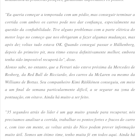
"Eu queria começar a temporada com um pódio, mas conseguir terminar a
corrida com ambos os carros pode nos dar confiança, especialmente na
questão da confiabilidade. Tive alguns problemas com a parte elétrica do
motor logo no começo que nos obrigaram a fazer algumas mudanças, mas
após dez voltas tudo estava OK. Quando consegui passar o Hülkenberg,
depois do primeiro pit, meu ritmo estava definitivamente melhor, embora
tenha sido impossível recuperá-lo", disse.
Alonso sabe, no entanto, que a Ferrari não esteve próxima da Mercedes de
Rosberg, da Red Bull de Ricciardo, dos carros da McLaren ou mesmo da
Williams de Bottas. Seu companheiro Kimi Räikkönen conseguiu, em meio
a um final de semana particularmente difícil, a se segurar na zona de
pontuação, em oitavo. Ainda há muito a ser feito.
"35 segundos atrás do líder é um gap muito grande para recuperar, nós
precisamos analisar a corrida, trabalhar os pontos fortes e fracos do carro
e, com isso em mente, as voltas atrás do Nico podem prover informação
muito útil. Somos um ótimo time, tenho muita fé em todos aqui. Ainda há