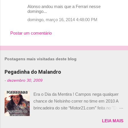
Alonso andou mais que a Ferrari nesse
domingo...
domingo, março 16, 2014 4:48:00 PM
Postar um comentário
Postagens mais visitadas deste blog
Pegadinha do Malandro
-
dezembro 30, 2009
Era o Dia da Mentira ! Campos nega qualquer
chance de Nelsinho correr no time em 2010 A
brincadeira do site “Motor21.com” feita no "Día
de los Santos Inocentes" – que equivale ao 1º
LEIA MAIS
de abril –, afirmando que Nelson Piquet havia