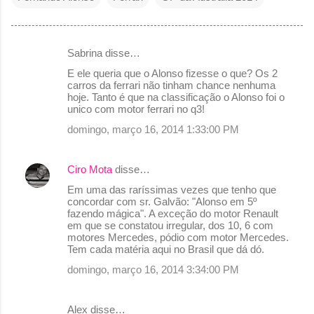
Sabrina disse…
C
E ele queria que o Alonso fizesse o que? Os 2
o
carros da ferrari não tinham chance nenhuma
hoje. Tanto é que na classificação o Alonso foi o
m
unico com motor ferrari no q3!
e
domingo, março 16, 2014 1:33:00 PM
n
t
Ciro Mota
disse…
á
Em uma das raríssimas vezes que tenho que
r
concordar com sr. Galvão: "Alonso em 5º
fazendo mágica". A exceção do motor Renault
i
em que se constatou irregular, dos 10, 6 com
o
motores Mercedes, pódio com motor Mercedes.
Tem cada matéria aqui no Brasil que dá dó.
s
domingo, março 16, 2014 3:34:00 PM
Alex disse…