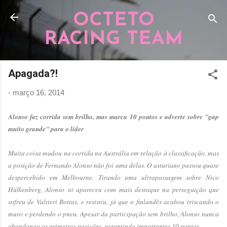
Pular para o conteúdo principal
OCTETO
RACING TEAM
Apagada?!
-
março 16, 2014
Alonso faz corrida sem brilho, mas marca 10 pontos e adverte sobre "gap
muito grande" para o líder
Muita coisa mudou na corrida na Austrália em relação à classificação, mas
a posição de Fernando Alonso não foi uma delas. O asturiano passou quase
despercebido em Melbourne. Tirando uma ultrapassagem sobre Nico
Hülkenberg, Alonso só apareceu com mais destaque na perseguição que
sofreu de Valtteri Bottas, e resistiu, já que o finlandês acabou triscando o
muro e perdendo o pneu. Apesar da participação sem brilho, Alonso nunca
abandonou as primeiras posições, garantindo importantes 10 pontos.