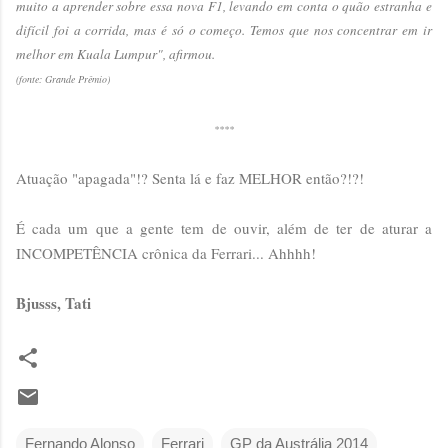
muito a aprender sobre essa nova F1, levando em conta o quão estranha e
difícil foi a corrida, mas é só o começo. Temos que nos concentrar em ir
melhor em Kuala Lumpur", afirmou.
(fonte: Grande Prêmio)
****
Atuação "apagada"!? Senta lá e faz MELHOR então?!?!
É cada um que a gente tem de ouvir, além de ter de aturar a
INCOMPETÊNCIA crônica da Ferrari... Ahhhh!
Bjusss, Tati
Fernando Alonso
Ferrari
GP da Austrália 2014