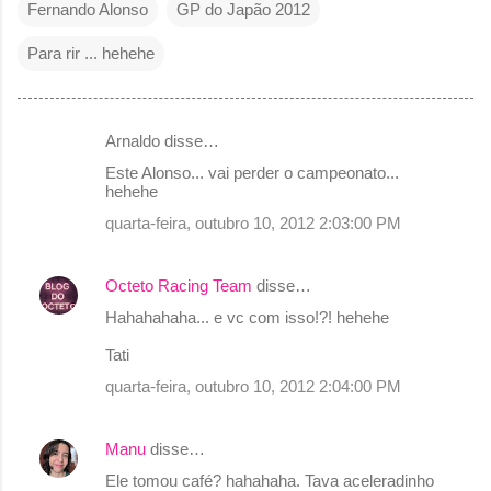
Fernando Alonso
GP do Japão 2012
Para rir ... hehehe
Arnaldo disse…
C
Este Alonso... vai perder o campeonato...
o
hehehe
m
quarta-feira, outubro 10, 2012 2:03:00 PM
e
n
Octeto Racing Team
disse…
t
Hahahahaha... e vc com isso!?! hehehe
á
Tati
r
quarta-feira, outubro 10, 2012 2:04:00 PM
i
o
Manu
disse…
s
Ele tomou café? hahahaha. Tava aceleradinho