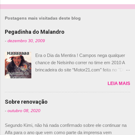
Postagens mais visitadas deste blog
Pegadinha do Malandro
-
dezembro 30, 2009
Era o Dia da Mentira ! Campos nega qualquer
chance de Nelsinho correr no time em 2010 A
brincadeira do site “Motor21.com” feita no "Día
de los Santos Inocentes" – que equivale ao 1º
LEIA MAIS
de abril –, afirmando que Nelson Piquet havia
comprado 15% das ações da Campos, dando,
com isso, um lugar no time a Nelsinho Piquet,
Sobre renovação
foi esclarecida de uma vez por todas por
-
outubro 08, 2020
Daniele Audetto, diretor da escuderia. O
dirigente foi taxativo ao declarar que o brasileiro
Segundo Kimi, não há nada confirmado sobre ele continuar na
não será o companheiro de Bruno Senna em
Alfa para o ano que vem como parte da imprensa vem
2010. "Na verdade, nós recebemos uma oferta