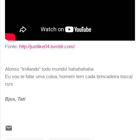
Fonte:
http://justlike04.tumblr.com/
Alonso "trollando" todo mundo! hahahahaha
Eu vou te falar uma coisa, homem tem cada brincadeira tosca!
rsrs
Bjus, Tati