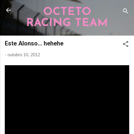
Pular para o conteúdo principal
OCTETO
RACING TEAM
Este Alonso... hehehe
-
outubro 10, 2012