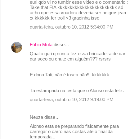
euri qdo vi no tumblr esse video e o comentario :
Take that FIA kkkkkkkkkkkkkkkkkkkkkkkk só
acho que essa voadora deveria ser no grosjean
:x kkkkkk fer troll <3 gracinha isso
quarta-feira, outubro 10, 2012 5:34:00 PM
Fábio Mota
disse…
Qual o guri q nunca fez essa brincadeira de dar
dar soco ou chute em alguém??? rsrsrs
E dona Tati, não é tosca não!!! kkkkkkk
Tá estampado na testa que o Alonso está feliz.
quarta-feira, outubro 10, 2012 9:19:00 PM
Neuza disse…
Alonso esta se preparando fisicamente para
carregar o carro nas costas até o final da
temporada...