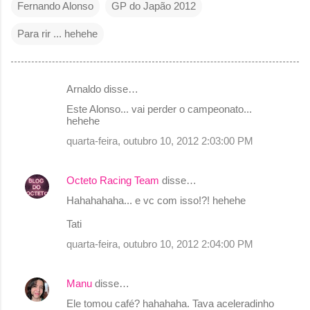
Fernando Alonso
GP do Japão 2012
Para rir ... hehehe
Arnaldo disse…
C
Este Alonso... vai perder o campeonato...
o
hehehe
m
quarta-feira, outubro 10, 2012 2:03:00 PM
e
n
Octeto Racing Team
disse…
t
Hahahahaha... e vc com isso!?! hehehe
á
Tati
r
quarta-feira, outubro 10, 2012 2:04:00 PM
i
o
Manu
disse…
s
Ele tomou café? hahahaha. Tava aceleradinho