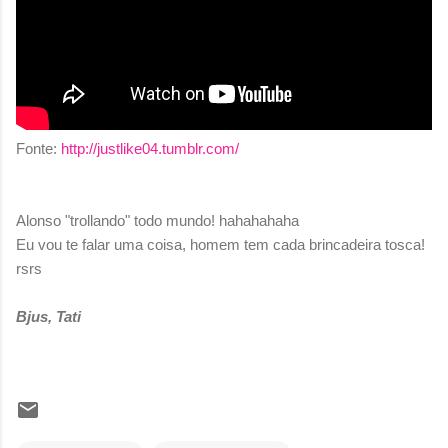
Fonte:
http://justlike04.tumblr.com/
Alonso "trollando" todo mundo! hahahahaha
Eu vou te falar uma coisa, homem tem cada brincadeira tosca!
rsrs
Bjus, Tati