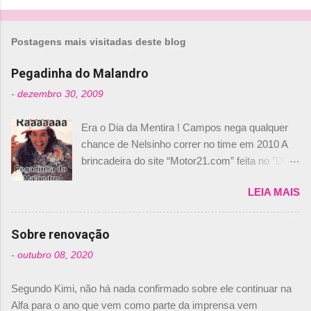
Postagens mais visitadas deste blog
Pegadinha do Malandro
-
dezembro 30, 2009
Era o Dia da Mentira ! Campos nega qualquer
chance de Nelsinho correr no time em 2010 A
brincadeira do site “Motor21.com” feita no "Día
de los Santos Inocentes" – que equivale ao 1º
LEIA MAIS
de abril –, afirmando que Nelson Piquet havia
comprado 15% das ações da Campos, dando,
com isso, um lugar no time a Nelsinho Piquet,
Sobre renovação
foi esclarecida de uma vez por todas por
-
outubro 08, 2020
Daniele Audetto, diretor da escuderia. O
dirigente foi taxativo ao declarar que o brasileiro
Segundo Kimi, não há nada confirmado sobre ele continuar na
não será o companheiro de Bruno Senna em
Alfa para o ano que vem como parte da imprensa vem
2010. "Na verdade, nós recebemos uma oferta