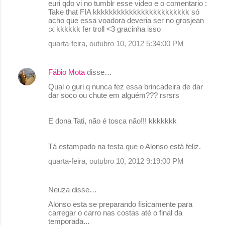
euri qdo vi no tumblr esse video e o comentario :
Take that FIA kkkkkkkkkkkkkkkkkkkkkkkk só
acho que essa voadora deveria ser no grosjean
:x kkkkkk fer troll <3 gracinha isso
quarta-feira, outubro 10, 2012 5:34:00 PM
Fábio Mota
disse…
Qual o guri q nunca fez essa brincadeira de dar
dar soco ou chute em alguém??? rsrsrs
E dona Tati, não é tosca não!!! kkkkkkk
Tá estampado na testa que o Alonso está feliz.
quarta-feira, outubro 10, 2012 9:19:00 PM
Neuza disse…
Alonso esta se preparando fisicamente para
carregar o carro nas costas até o final da
temporada...