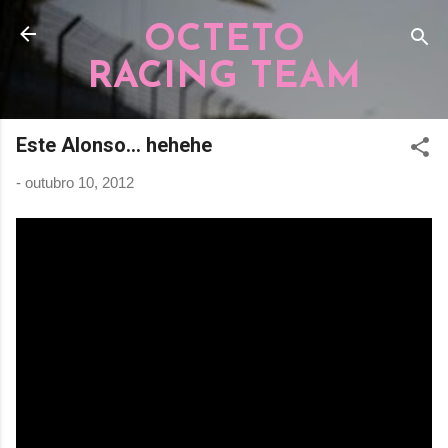
Pular para o conteúdo principal
OCTETO
RACING TEAM
Este Alonso... hehehe
-
outubro 10, 2012