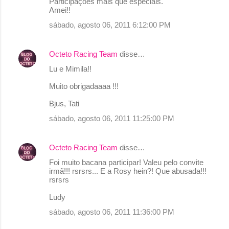
Participações mais que especiais.
á
Amei!!
r
sábado, agosto 06, 2011 6:12:00 PM
i
o
Octeto Racing Team
disse…
s
Lu e Mimila!!
Muito obrigadaaaa !!!
Bjus, Tati
sábado, agosto 06, 2011 11:25:00 PM
Octeto Racing Team
disse…
Foi muito bacana participar! Valeu pelo convite
irmã!!! rsrsrs... E a Rosy hein?! Que abusada!!!
rsrsrs
Ludy
sábado, agosto 06, 2011 11:36:00 PM