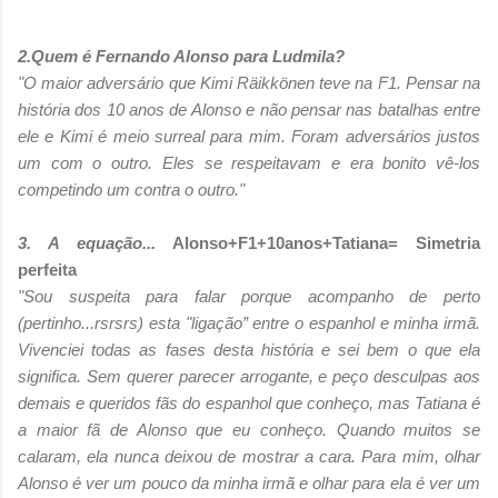
2.Quem é Fernando Alonso para Ludmila?
"O maior adversário que Kimi Räikkönen teve na F1. Pensar na
história dos 10 anos de Alonso
e não pensar nas batalhas entre
ele e Kimi é meio surreal para mim. Foram adversários justos
um com o outro. Eles se respeitavam e era bonito vê-los
competindo um contra o outro."
3. A equação...
Alonso+F1+10anos+Tatiana= Simetria
perfeita
"Sou suspeita para falar porque acompanho de perto
(pertinho...rsrsrs) esta "ligação” entre o
espanhol e minha irmã.
Vivenciei todas as fases desta história e sei bem o que ela
significa.
Sem querer parecer arrogante, e peço desculpas aos
demais e queridos fãs do espanhol que
conheço, mas Tatiana é
a maior fã de Alonso que eu conheço. Quando muitos se
calaram,
ela nunca deixou de mostrar a cara. Para mim, olhar
Alonso é ver um pouco da minha irmã e
olhar para ela é ver um