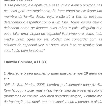
"Essa paixaão, e a apalavra é essa, que o Alonso provoca nas
pessoas gera um sentimento tão forte como se ele fosse um
membro da família delas. Vejo, e não só a Tati, as pessoas
defendendo o espanhol como a um filho. Todos os fãs dele o
defendem como se fossem suas mães e pais. Ninguém que
ouse falar uma virgula do espanhol fica impune e como toda
madre viram tigres por ele. Podem não concordar com as
atitudes do espanhol vez ou outra, mas isso se resolve “em
casa”, não com terceiros."
Ludmila Coimbra, a LUDY:
1. Alonso e o seu momento mais marcante nos 10 anos de
F1:
"GP de San Marino 2005. Lembro perfeitamente daquele dia.
Kimi largou na pole, mas
infelizmente, saiu da prova na volta 8
(problemas de câmbio. McLaren horrenda! #arghh).
Lembro-me
da frustração que senti, mas continuei vendo a corrida, e ainda