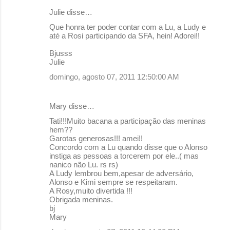
Julie disse…
Que honra ter poder contar com a Lu, a Ludy e
até a Rosi participando da SFA, hein! Adorei!!
Bjusss
Julie
domingo, agosto 07, 2011 12:50:00 AM
Mary disse…
Tati!!!Muito bacana a participação das meninas
hem??
Garotas generosas!!! amei!!
Concordo com a Lu quando disse que o Alonso
instiga as pessoas a torcerem por ele..( mas
nanico não Lu. rs rs)
A Ludy lembrou bem,apesar de adversário,
Alonso e Kimi sempre se respeitaram.
A Rosy,muito divertida !!!
Obrigada meninas.
bj
Mary