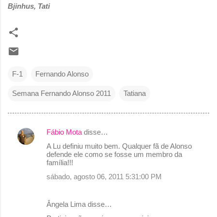
Bjinhus, Tati
F-1
Fernando Alonso
Semana Fernando Alonso 2011
Tatiana
Fábio Mota
disse…
C
A Lu definiu muito bem. Qualquer fã de Alonso
o
defende ele como se fosse um membro da
família!!!
m
sábado, agosto 06, 2011 5:31:00 PM
e
n
Ângela Lima disse…
t