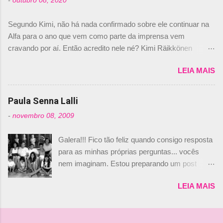
-
outubro 08, 2020
Daniele Audetto, diretor da escuderia. O
dirigente foi taxativo ao declarar que o brasileiro
Segundo Kimi, não há nada confirmado sobre ele continuar na
não será o companheiro de Bruno Senna em
Alfa para o ano que vem como parte da imprensa vem
2010. "Na verdade, nós recebemos uma oferta
cravando por aí. Então acredito nele né? Kimi Räikkönen
de Piquet", admitiu Audetto. “Mas depois de ter
answers latest rumours: "If you believe the news then it’s the
assinado com Bruno Senna, não podemos ter
LEIA MAIS
truth but I’ve never had an option in my contract so that’s
dois brasileiros”, explicou, dizendo ainda que
should, pretty much, tell you that it’s not true." #Kimi7 #EifelGP
não tem nada contra o filho do tricampeão
#AlfaRomeoRacing pic.twitter.com/77EDVn39Ia — Kimi
Paula Senna Lalli
Nelson Piquet. “Ele é um bom piloto, rápido e
Räikkönen #7 (@FansOfKR) October 8, 2020 Abaixo, o
experiente.” Audetto disse ainda que a suposta
-
novembro 08, 2009
Romain falando sobre o fato do Iceman estar há tantos anos na
compra de parte da Campos feita por Piquet
F1. What is it like to have Kimi as a team mate? 🙌 Over to you,
não corresponde à realidade. “O suposto 15%
Galera!!! Fico tão feliz quando consigo resposta
@RGrosjean ! #EifelGP 🇩🇪 #F1
de investimento seria menor do que aquilo que
para as minhas próprias perguntas... vocês
pic.twitter.com/GSAu1LWnwW — Formula 1 (@F1) October 8,
outros pilotos podem trazer: italianos, r...
nem imaginam. Estou preparando um post
2020 Beijinhos, Ludy
sobre Adriane Galisteu, porque percebi que
LEIA MAIS
nunca falei sobre ela, aqui no Octeto. No meio
das minhas pesquisas... daqui a pouco eu
conto... Há muito atrás, eu publiquei esta foto