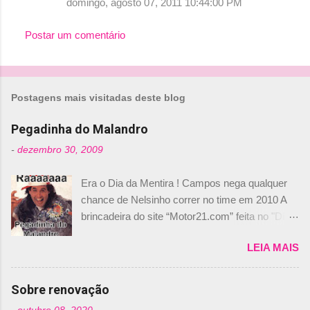
domingo, agosto 07, 2011 10:44:00 PM
Postar um comentário
Postagens mais visitadas deste blog
Pegadinha do Malandro
-
dezembro 30, 2009
Era o Dia da Mentira ! Campos nega qualquer
chance de Nelsinho correr no time em 2010 A
brincadeira do site “Motor21.com” feita no "Día
de los Santos Inocentes" – que equivale ao 1º
LEIA MAIS
de abril –, afirmando que Nelson Piquet havia
comprado 15% das ações da Campos, dando,
com isso, um lugar no time a Nelsinho Piquet,
Sobre renovação
foi esclarecida de uma vez por todas por