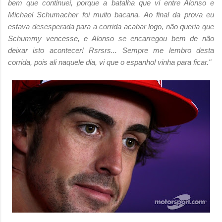
bem que continuei,
porque a batalha que vi entre Alonso e
Michael Schumacher foi muito bacana. Ao final da
prova eu
estava desesperada para a corrida acabar logo, não queria que
Schummy vencesse,
e Alonso se encarregou bem de não
deixar isto acontecer! Rsrsrs... Sempre me lembro desta
corrida, pois ali naquele dia, vi que o espanhol vinha para ficar."