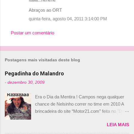
Abraços ao ORT
quinta-feira, agosto 04, 2011 3:14:00 PM
Postar um comentário
Postagens mais visitadas deste blog
Pegadinha do Malandro
-
dezembro 30, 2009
Era o Dia da Mentira ! Campos nega qualquer
chance de Nelsinho correr no time em 2010 A
brincadeira do site “Motor21.com” feita no "Día
de los Santos Inocentes" – que equivale ao 1º
LEIA MAIS
de abril –, afirmando que Nelson Piquet havia
comprado 15% das ações da Campos, dando,