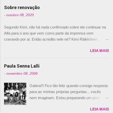
com isso, um lugar no time a Nelsinho Piquet,
Sobre renovação
foi esclarecida de uma vez por todas por
-
outubro 08, 2020
Daniele Audetto, diretor da escuderia. O
dirigente foi taxativo ao declarar que o brasileiro
Segundo Kimi, não há nada confirmado sobre ele continuar na
não será o companheiro de Bruno Senna em
Alfa para o ano que vem como parte da imprensa vem
2010. "Na verdade, nós recebemos uma oferta
cravando por aí. Então acredito nele né? Kimi Räikkönen
de Piquet", admitiu Audetto. “Mas depois de ter
answers latest rumours: "If you believe the news then it’s the
assinado com Bruno Senna, não podemos ter
LEIA MAIS
truth but I’ve never had an option in my contract so that’s
dois brasileiros”, explicou, dizendo ainda que
should, pretty much, tell you that it’s not true." #Kimi7 #EifelGP
não tem nada contra o filho do tricampeão
#AlfaRomeoRacing pic.twitter.com/77EDVn39Ia — Kimi
Paula Senna Lalli
Nelson Piquet. “Ele é um bom piloto, rápido e
Räikkönen #7 (@FansOfKR) October 8, 2020 Abaixo, o
experiente.” Audetto disse ainda que a suposta
-
novembro 08, 2009
Romain falando sobre o fato do Iceman estar há tantos anos na
compra de parte da Campos feita por Piquet
F1. What is it like to have Kimi as a team mate? 🙌 Over to you,
não corresponde à realidade. “O suposto 15%
Galera!!! Fico tão feliz quando consigo resposta
@RGrosjean ! #EifelGP 🇩🇪 #F1
de investimento seria menor do que aquilo que
para as minhas próprias perguntas... vocês
pic.twitter.com/GSAu1LWnwW — Formula 1 (@F1) October 8,
outros pilotos podem trazer: italianos, r...
nem imaginam. Estou preparando um post
2020 Beijinhos, Ludy
sobre Adriane Galisteu, porque percebi que
LEIA MAIS
nunca falei sobre ela, aqui no Octeto. No meio