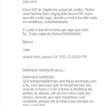
isso sim!
m
Esse GP do Japão em especial, então...Tenho
e
uma história bem engraçada nesse GP, acho
que até contei aqui, devido a minha torcida nada
n
escandalosa...hahahahahaha
t
E o pior é que levei fama por algo que nem
á
fiz...Tudo culpa do Alonso!!kkkkkkkkk
r
Bjusss
i
Julie
o
quarta-feira, agosto 03, 2011 11:20:00 PM
s
AMANDA SARAIVA disse…
AMANDA SARAIVA
Que temporada!lembro que fiquei arrasada com
a fia, com pessoas que no brasil torciam pro
octa do schumi e com a breve a distância de
pontos do alonso, até escrevi uma carta pra
alonso, dizendo que nem importava com
resultado, porque ele já estava pra sempre no
meu coração!!