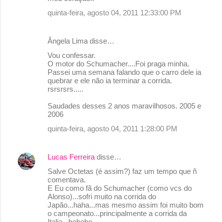
quinta-feira, agosto 04, 2011 12:33:00 PM
Ângela Lima disse…
Vou confessar.
O motor do Schumacher....Foi praga minha.
Passei uma semana falando que o carro dele ia
quebrar e ele não ia terminar a corrida.
rsrsrsrs.....
Saudades desses 2 anos maravilhosos. 2005 e
2006
quinta-feira, agosto 04, 2011 1:28:00 PM
Lucas Ferreira
disse…
Salve Octetas (é assim?) faz um tempo que ñ
comentava.
E Eu como fã do Schumacher (como vcs do
Alonso)...sofri muito na corrida do
Japão...haha...mas mesmo assim foi muito bom
o campeonato...principalmente a corrida da
Italia...hehehe