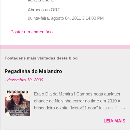
Abraços ao ORT
quinta-feira, agosto 04, 2011 3:14:00 PM
Postar um comentário
Postagens mais visitadas deste blog
Pegadinha do Malandro
-
dezembro 30, 2009
Era o Dia da Mentira ! Campos nega qualquer
chance de Nelsinho correr no time em 2010 A
brincadeira do site “Motor21.com” feita no "Día
de los Santos Inocentes" – que equivale ao 1º
LEIA MAIS
de abril –, afirmando que Nelson Piquet havia
comprado 15% das ações da Campos, dando,