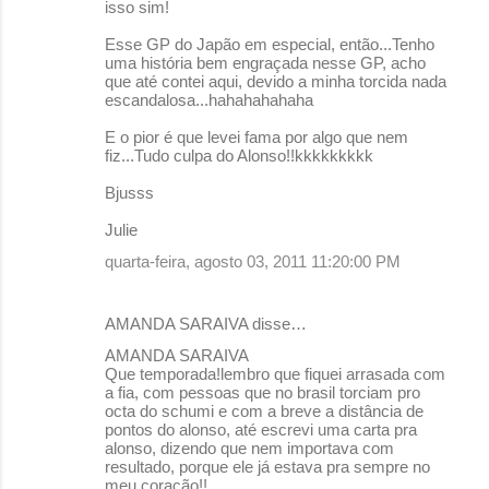
isso sim!
m
Esse GP do Japão em especial, então...Tenho
e
uma história bem engraçada nesse GP, acho
que até contei aqui, devido a minha torcida nada
n
escandalosa...hahahahahaha
t
E o pior é que levei fama por algo que nem
á
fiz...Tudo culpa do Alonso!!kkkkkkkkk
r
Bjusss
i
Julie
o
quarta-feira, agosto 03, 2011 11:20:00 PM
s
AMANDA SARAIVA disse…
AMANDA SARAIVA
Que temporada!lembro que fiquei arrasada com
a fia, com pessoas que no brasil torciam pro
octa do schumi e com a breve a distância de
pontos do alonso, até escrevi uma carta pra
alonso, dizendo que nem importava com
resultado, porque ele já estava pra sempre no
meu coração!!