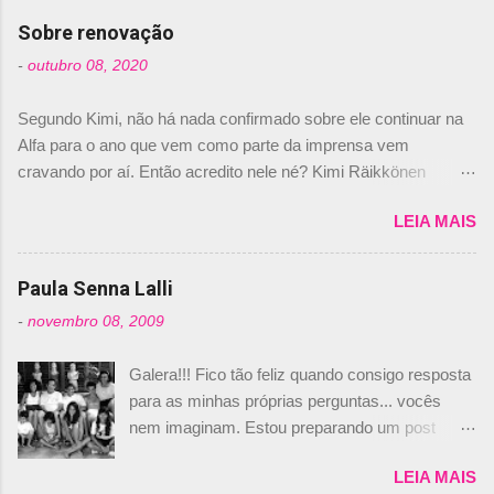
com isso, um lugar no time a Nelsinho Piquet,
Sobre renovação
foi esclarecida de uma vez por todas por
-
outubro 08, 2020
Daniele Audetto, diretor da escuderia. O
dirigente foi taxativo ao declarar que o brasileiro
Segundo Kimi, não há nada confirmado sobre ele continuar na
não será o companheiro de Bruno Senna em
Alfa para o ano que vem como parte da imprensa vem
2010. "Na verdade, nós recebemos uma oferta
cravando por aí. Então acredito nele né? Kimi Räikkönen
de Piquet", admitiu Audetto. “Mas depois de ter
answers latest rumours: "If you believe the news then it’s the
assinado com Bruno Senna, não podemos ter
LEIA MAIS
truth but I’ve never had an option in my contract so that’s
dois brasileiros”, explicou, dizendo ainda que
should, pretty much, tell you that it’s not true." #Kimi7 #EifelGP
não tem nada contra o filho do tricampeão
#AlfaRomeoRacing pic.twitter.com/77EDVn39Ia — Kimi
Paula Senna Lalli
Nelson Piquet. “Ele é um bom piloto, rápido e
Räikkönen #7 (@FansOfKR) October 8, 2020 Abaixo, o
experiente.” Audetto disse ainda que a suposta
-
novembro 08, 2009
Romain falando sobre o fato do Iceman estar há tantos anos na
compra de parte da Campos feita por Piquet
F1. What is it like to have Kimi as a team mate? 🙌 Over to you,
não corresponde à realidade. “O suposto 15%
Galera!!! Fico tão feliz quando consigo resposta
@RGrosjean ! #EifelGP 🇩🇪 #F1
de investimento seria menor do que aquilo que
para as minhas próprias perguntas... vocês
pic.twitter.com/GSAu1LWnwW — Formula 1 (@F1) October 8,
outros pilotos podem trazer: italianos, r...
nem imaginam. Estou preparando um post
2020 Beijinhos, Ludy
sobre Adriane Galisteu, porque percebi que
LEIA MAIS
nunca falei sobre ela, aqui no Octeto. No meio