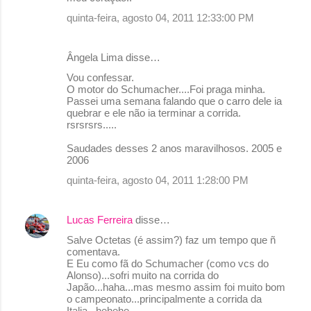
quinta-feira, agosto 04, 2011 12:33:00 PM
Ângela Lima disse…
Vou confessar.
O motor do Schumacher....Foi praga minha.
Passei uma semana falando que o carro dele ia
quebrar e ele não ia terminar a corrida.
rsrsrsrs.....
Saudades desses 2 anos maravilhosos. 2005 e
2006
quinta-feira, agosto 04, 2011 1:28:00 PM
Lucas Ferreira
disse…
Salve Octetas (é assim?) faz um tempo que ñ
comentava.
E Eu como fã do Schumacher (como vcs do
Alonso)...sofri muito na corrida do
Japão...haha...mas mesmo assim foi muito bom
o campeonato...principalmente a corrida da
Italia...hehehe