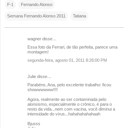
F-1
Fernando Alonso
Semana Fernando Alonso 2011
Tatiana
wagner disse…
C
Essa foto da Ferrari, de tão perfeita, parece uma
o
montagem!
m
segunda-feira, agosto 01, 2011 8:26:00 PM
e
n
Julie disse…
t
Parabéns, Ana, pelo excelente trabalho: ficou
showwwwww!!!!
á
r
Agora, realmente ao ser contaminada pelo
alonsismo, especialmente o crônico, é para o
i
resto da vida...nem com vacina, você diminui a
o
intensidade do vírus...hahahahahahaah
s
Bjusss