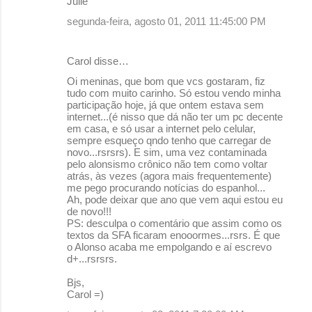
Julie
segunda-feira, agosto 01, 2011 11:45:00 PM
Carol disse…
Oi meninas, que bom que vcs gostaram, fiz
tudo com muito carinho. Só estou vendo minha
participação hoje, já que ontem estava sem
internet...(é nisso que dá não ter um pc decente
em casa, e só usar a internet pelo celular,
sempre esqueço qndo tenho que carregar de
novo...rsrsrs). E sim, uma vez contaminada
pelo alonsismo crônico não tem como voltar
atrás, às vezes (agora mais frequentemente)
me pego procurando notícias do espanhol...
Ah, pode deixar que ano que vem aqui estou eu
de novo!!!
PS: desculpa o comentário que assim como os
textos da SFA ficaram enooormes...rsrs. É que
o Alonso acaba me empolgando e aí escrevo
d+...rsrsrs.
Bjs,
Carol =)