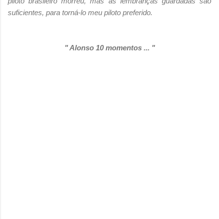
piloto brasileiro morreu, mas as lembranças guardadas são
suficientes, para torná-lo meu piloto preferido.
" Alonso 10 momentos ... "