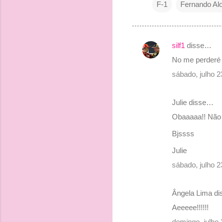
F-1
Fernando Al
silf1
disse…
C
No me perderé s
o
sábado, julho 
m
e
Julie disse…
n
Obaaaaa!! Não 
t
Bjssss
á
r
Julie
i
sábado, julho 
o
s
Ângela Lima d
Aeeeee!!!!!!
domingo, julho