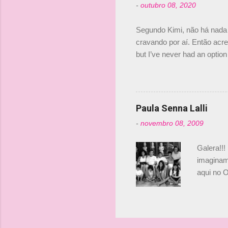
-
outubro 08, 2020
compra d
investime
Segundo Kimi, não há nada 
cravando por aí. Então acred
but I’ve never had an option 
#AlfaRomeoRacing pic.twi
falando sobre o fato do Ice
@RGrosjean ! #EifelGP 🇩
Paula Senna Lalli
-
novembro 08, 2009
Galera!!!
imaginam.
aqui no O
esta foto
Bruno, é
tinha ape
entendend