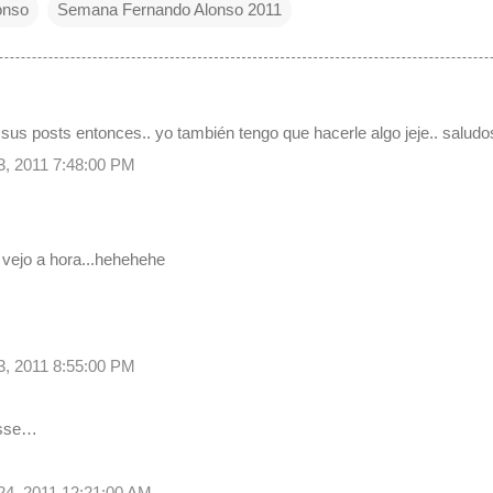
onso
Semana Fernando Alonso 2011
us posts entonces.. yo también tengo que hacerle algo jeje.. saludo
23, 2011 7:48:00 PM
vejo a hora...hehehehe
23, 2011 8:55:00 PM
isse…
 24, 2011 12:21:00 AM