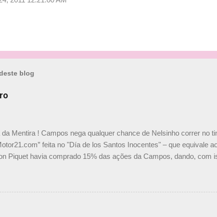
deste blog
ro
a da Mentira ! Campos nega qualquer chance de Nelsinho correr no t
Motor21.com” feita no "Día de los Santos Inocentes" – que equivale ao
on Piquet havia comprado 15% das ações da Campos, dando, com is
Piquet, foi esclarecida de uma vez por todas por Daniele Audetto, dir
 foi taxativo ao declarar que o brasileiro não será o companheiro de
 nós recebemos uma oferta de Piquet", admitiu Audetto. “Mas depois
o podemos ter dois brasileiros”, explicou, dizendo ainda que não tem
o Nelson Piquet. “Ele é um bom piloto, rápido e experiente.” Audetto