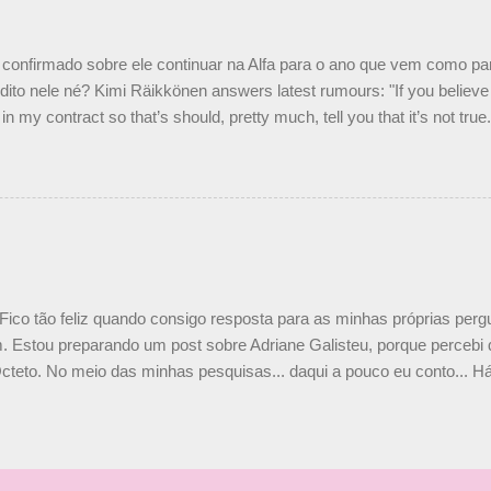
e parte da Campos feita por Piquet não corresponde à realidade. “O
nto seria menor do que aquilo que outros pilotos podem trazer: italiano
confirmado sobre ele continuar na Alfa para o ano que vem como p
ito nele né? Kimi Räikkönen answers latest rumours: "If you believe t
in my contract so that’s should, pretty much, tell you that it’s not tru
tter.com/77EDVn39Ia — Kimi Räikkönen #7 (@FansOfKR) October 8,
man estar há tantos anos na F1. What is it like to have Kimi as a tea
 #F1 pic.twitter.com/GSAu1LWnwW — Formula 1 (@F1) October 8, 
 Fico tão feliz quando consigo resposta para as minhas próprias per
 Estou preparando um post sobre Adriane Galisteu, porque percebi q
cteto. No meio das minhas pesquisas... daqui a pouco eu conto... Há 
 aqui: Na época, rendeu um burburinho, porque legendei a foto, dize
 sua irmã caçula, Paula Senna. Fui questionada, porque todos acha
nas 2 filhos (Bruno e Bianca). Mas no final, mostrei outras referênc
o, que Ayrton tinha 3 sobrinhos. Hoje, finalmente, achei fotinhos atua