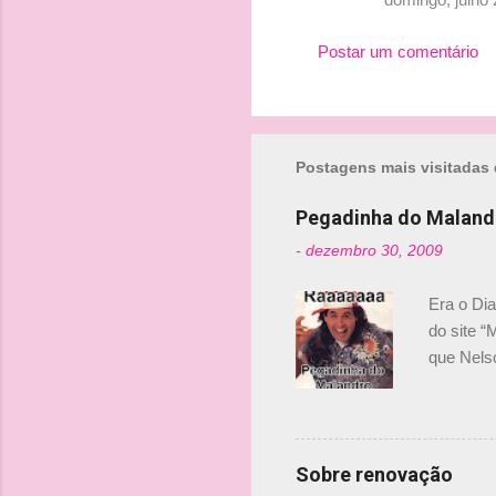
Postar um comentário
Postagens mais visitadas 
Pegadinha do Maland
-
dezembro 30, 2009
Era o Di
do site “
que Nels
Nelsinho 
dirigente
verdade,
Senna, nã
Sobre renovação
tricampeã