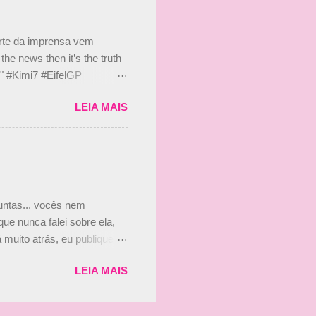
 suposto 15% de
s, r...
arte da imprensa vem
he news then it’s the truth
e." #Kimi7 #EifelGP
 2020 Abaixo, o Romain
LEIA MAIS
m mate? 🙌 Over to you,
2020 Beijinhos, Ludy
guntas... vocês nem
ue nunca falei sobre ela,
muito atrás, eu publiquei
ndo que a menina ao lado de
LEIA MAIS
vam que a Viviane Senna
ias, e todo mundo acabou
is da Paula. Que alegria!!!!