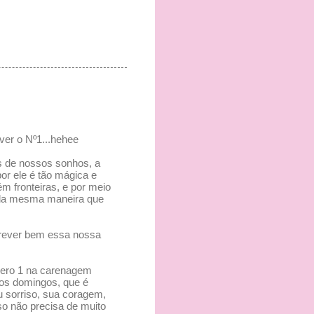
 ver o Nº1...hehee
s de nossos sonhos, a
por ele é tão mágica e
m fronteiras, e por meio
 da mesma maneira que
screver bem essa nossa
úmero 1 na carenagem
 os domingos, que é
u sorriso, sua coragem,
nso não precisa de muito