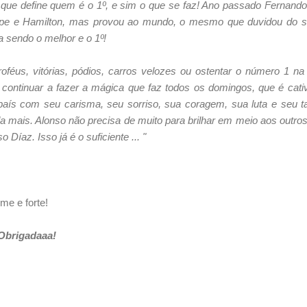
que define quem é o 1º, e sim o que se faz! Ano passado Fernando 
lipe e Hamilton, mas provou ao mundo, o mesmo que duvidou do se
ua sendo o melhor e o 1º!
roféus, vitórias, pódios, carros velozes ou ostentar o número 1 n
 continuar a fazer a mágica que faz todos os domingos, que é cat
aís com seu carisma, seu sorriso, sua coragem, sua luta e seu tal
da mais. Alonso não precisa de muito para brilhar em meio aos outros
íaz. Isso já é o suficiente ... "
me e forte!
Obrigadaaa!