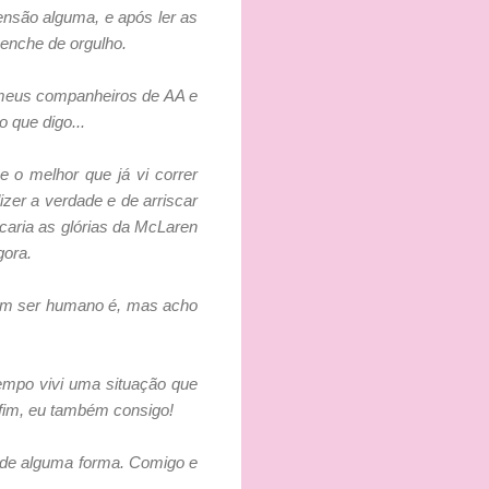
ensão alguma, e após ler as
enche de orgulho.
s meus companheiros de AA e
 que digo...
 o melhor que já vi correr
zer a verdade e de arriscar
ocaria as glórias da McLaren
gora.
hum ser humano é, mas acho
empo vivi uma situação que
 fim, eu também consigo!
r de alguma forma. Comigo e