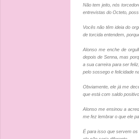
Não tem jeito, nós torcedo
entrevistas do Octeto, pos
Vocês não têm ideia do org
de torcida entendem, porqu
Alonso me enche de orgulh
depois de Senna, mas porqu
a sua carreira para ser fel
pelo sossego e felicidade 
Obviamente, ele já me dec
que está com saldo positivo
Alonso me ensinou a acred
me fez lembrar o que ele p
É para isso que servem os 
ele não seria diferente.