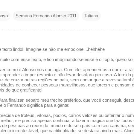
onso
Semana Fernando Alonso 2011
Tatiana
e texto lindo!! Imagine se não me emocionei...hehhehe
 muito com esse texto, e fico imaginando se esse é o Top 5, quero só
 ver como o Alonso nos contagia. Com ele, aprendemos a correr atrá
 a aprender a impor respeito e não levar desaforo pra casa. A torcida 
az de cruzar outras regiões no país, sem contar que atravessa també
tunidades de conhecer pessoas maravilhosas, que torcem e pensam
is do que gratificante!
! Para finalizar, separo meu trecho preferido, que você conseguiu de
 o Fernando significa para a gente:
recisa de troféus, vitórias, pódios, carros velozes ou ostentar o n
melhor, ele precisa apenas continuar a fazer a mágica que faz todos
es de pessoas ao redor do mundo e do seu país com seu carisma, se
talento incontestável, que na dificuldade, se destaca ainda mais. Alo