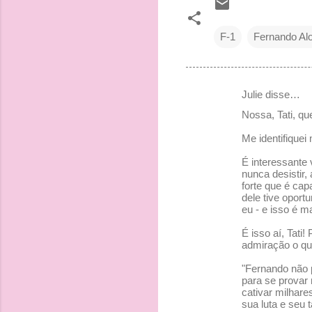
F-1
Fernando Al
Julie disse…
C
Nossa, Tati, qu
o
Me identifiquei
m
e
É interessante
nunca desistir,
n
forte que é cap
dele tive opor
t
eu - e isso é ma
á
É isso aí, Tati
r
admiração o que
i
"Fernando não p
o
para se provar 
cativar milhar
s
sua luta e seu 