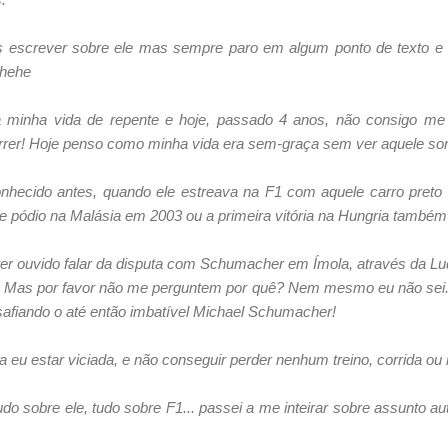
s escrever sobre ele mas sempre paro em algum ponto de texto 
! hehe
a minha vida de repente e hoje, passado 4 anos, não consigo me
orrer! Hoje penso como minha vida era sem-graça sem ver aquele sorr
nhecido antes, quando ele estreava na F1 com aquele carro preto e
e e pódio na Malásia em 2003 ou a primeira vitória na Hungria també
er ouvido falar da disputa com Schumacher em Ímola, através da Ludm
Mas por favor não me perguntem por quê? Nem mesmo eu não sei... 
afiando o até então imbatível Michael Schumacher!
 eu estar viciada, e não conseguir perder nenhum treino, corrida ou
udo sobre ele, tudo sobre F1... passei a me inteirar sobre assunto au