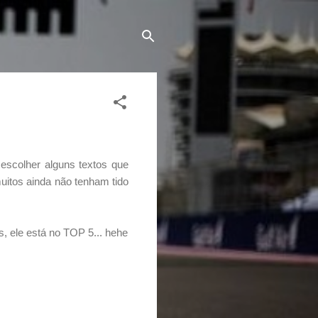
escolher alguns textos que
uitos ainda não tenham tido
s, ele está no TOP 5... hehe