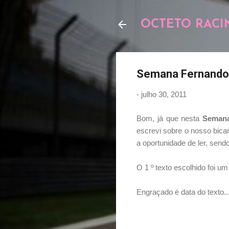
OCTETO RACI
Semana Fernando A
-
julho 30, 2011
Bom, já que nesta
Semana
escrevi sobre o nosso bica
a oportunidade de ler, sen
O 1 º texto escolhido foi u
Engraçado é data do texto...