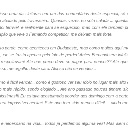
 disse uma das leitoras em um dos comentários deste especial, só 
abafado pelo travesseiro. Quantas vezes eu sofri calada ... quanta
foi terrível, é realmente para se esquecido, mas com ele também p
uação que vive o Fernando competidor, me deixam mais forte.
lonso perde, como aconteceu em Budapeste, mas como muitos aqui me
 ele se frusta apenas pelo fato de perder! Antes Fernando era infe
 respeitavam! Até que preço deve-se pagar para vencer?? Até q
isso me orgulho deste cara. Alonso não se vendeu...
mo é fácil vencer... como é gostoso ver seu ídolo no lugar mais alto 
 mais rápido, sendo elogiado... Até ano passado poucas tinham si
uíssimas!!! Eu estava acostumada acordar aos domingo com a certe
 era impossível aceitar! Este ano tem sido menos difícil ... ainda m
e é necessário na vida... todos já perdemos alguma vez! Mas além d