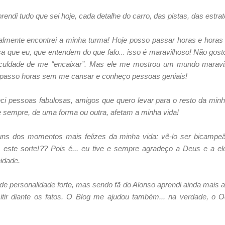
rendi tudo que sei hoje, cada detalhe do carro, das pistas, das estraté
almente encontrei a minha turma! Hoje posso passar horas e hor
que eu, que entendem do que falo... isso é maravilhoso! Não gosto
ificuldade de me “encaixar”. Mas ele me mostrou um mundo maravil
 passo horas sem me cansar e conheço pessoas geniais!
i pessoas fabulosas, amigos que quero levar para o resto da minh
e sempre, de uma forma ou outra, afetam a minha vida!
uns dos momentos mais felizes da minha vida: vê-lo ser bicamp
este sorte!?? Pois é... eu tive e sempre agradeço a Deus e a el
nidade.
e personalidade forte, mas sendo fã do Alonso aprendi ainda mais a
itir diante os fatos. O Blog me ajudou também... na verdade, o O