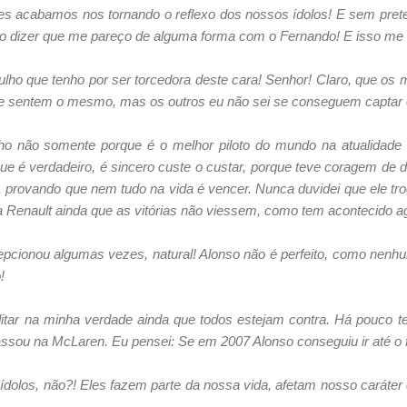
res acabamos nos tornando o reflexo dos nossos ídolos! E sem pret
so dizer que me pareço de alguma forma com o Fernando! E isso me 
ulho que tenho por ser torcedora deste cara! Senhor! Claro, que o
e sentem o mesmo, mas os outros eu não sei se conseguem captar o
o não somente porque é o melhor piloto do mundo na atualidade e
e é verdadeiro, é sincero custe o custar, porque teve coragem de di
iz, provando que nem tudo na vida é vencer. Nunca duvidei que ele tr
na Renault ainda que as vitórias não viessem, como tem acontecido a
epcionou algumas vezes, natural! Alonso não é perfeito, como nen
!
itar na minha verdade ainda que todos estejam contra. Há pouco t
assou na McLaren. Eu pensei: Se em 2007 Alonso conseguiu ir até o
ídolos, não?! Eles fazem parte da nossa vida, afetam nosso caráte