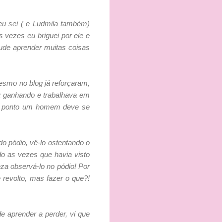
eu sei ( e Ludmila também)
s vezes eu briguei por ele e
ude aprender muitas coisas
smo no blog já reforçaram,
liz ganhando e trabalhava em
ue ponto um homem deve se
do pódio, vê-lo ostentando o
do as vezes que havia visto
za observá-lo no pódio! Por
e revolto, mas fazer o que?!
e aprender a perder, vi que