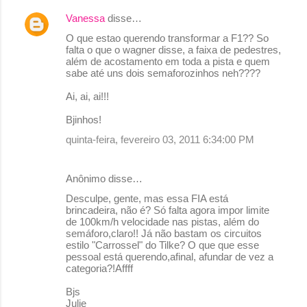
á
Vanessa
disse…
r
O que estao querendo transformar a F1?? So
i
falta o que o wagner disse, a faixa de pedestres,
o
além de acostamento em toda a pista e quem
sabe até uns dois semaforozinhos neh????
s
Ai, ai, ai!!!
Bjinhos!
quinta-feira, fevereiro 03, 2011 6:34:00 PM
Anônimo disse…
Desculpe, gente, mas essa FIA está
brincadeira, não é? Só falta agora impor limite
de 100km/h velocidade nas pistas, além do
semáforo,claro!! Já não bastam os circuitos
estilo "Carrossel" do Tilke? O que que esse
pessoal está querendo,afinal, afundar de vez a
categoria?!Affff
Bjs
Julie