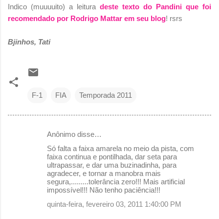
Indico (muuuuito) a leitura
deste texto do Pandini que foi
recomendado por Rodrigo Mattar em seu blog
! rsrs
Bjinhos, Tati
F-1
FIA
Temporada 2011
Anônimo disse…
C
Só falta a faixa amarela no meio da pista, com
o
faixa continua e pontilhada, dar seta para
ultrapassar, e dar uma buzinadinha, para
m
agradecer, e tornar a manobra mais
e
segura,.........tolerância zero!!! Mais artificial
impossível!!! Não tenho paciência!!!
n
quinta-feira, fevereiro 03, 2011 1:40:00 PM
t