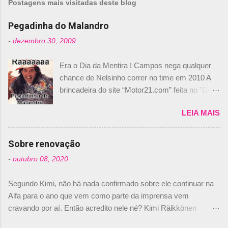
Postagens mais visitadas deste blog
Pegadinha do Malandro
-
dezembro 30, 2009
Era o Dia da Mentira ! Campos nega qualquer
chance de Nelsinho correr no time em 2010 A
brincadeira do site “Motor21.com” feita no "Día
de los Santos Inocentes" – que equivale ao 1º
LEIA MAIS
de abril –, afirmando que Nelson Piquet havia
comprado 15% das ações da Campos, dando,
com isso, um lugar no time a Nelsinho Piquet,
Sobre renovação
foi esclarecida de uma vez por todas por
-
outubro 08, 2020
Daniele Audetto, diretor da escuderia. O
dirigente foi taxativo ao declarar que o brasileiro
Segundo Kimi, não há nada confirmado sobre ele continuar na
não será o companheiro de Bruno Senna em
Alfa para o ano que vem como parte da imprensa vem
2010. "Na verdade, nós recebemos uma oferta
cravando por aí. Então acredito nele né? Kimi Räikkönen
de Piquet", admitiu Audetto. “Mas depois de ter
answers latest rumours: "If you believe the news then it’s the
assinado com Bruno Senna, não podemos ter