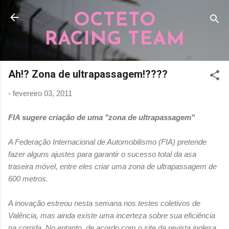
Pular para o conteúdo principal
OCTETO
RACING TEAM
Ah!? Zona de ultrapassagem!????
-
fevereiro 03, 2011
FIA sugere criação de uma "zona de ultrapassagem"
A Federação Internacional de Automobilismo (FIA) pretende
fazer alguns ajustes para garantir o sucesso total da asa
traseira móvel, entre eles criar uma zona de ultrapassagem de
600 metros.
A inovação estreou nesta semana nos testes coletivos de
Valência, mas ainda existe uma incerteza sobre sua eficiência
na corrida. No entanto, de acordo com o site da revista inglesa