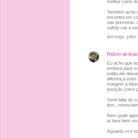
melhor carro d
Também acho qu
encontra em con
nas primeiras c
safety-car a se
domingo, julho
Ridson de Araú
Eu acho que no 
embora para mi
então ele deixa
diferença entre
margem a Alons
posição como 
Senti falta de 
tem...merecia
Nem pude apost
aí tava bem oc
Aguardo vcs no