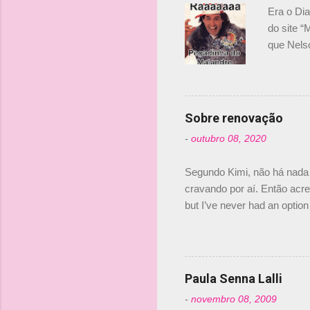
Era o Di
do site “
que Nels
Nelsinho 
dirigente
verdade,
Senna, nã
Sobre renovação
tricampeã
-
outubro 08, 2020
compra d
investime
Segundo Kimi, não há nada 
cravando por aí. Então acred
but I’ve never had an option 
#AlfaRomeoRacing pic.twi
falando sobre o fato do Ice
@RGrosjean ! #EifelGP 🇩
Paula Senna Lalli
-
novembro 08, 2009