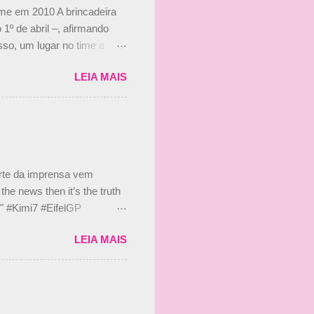
ime em 2010 A brincadeira
 1º de abril –, afirmando
so, um lugar no time a
etor da escuderia. O
LEIA MAIS
 Bruno Senna em 2010. "Na
 de ter assinado com Bruno
 nada contra o filho do
 disse ainda que a suposta
 suposto 15% de
s, r...
arte da imprensa vem
he news then it’s the truth
e." #Kimi7 #EifelGP
 2020 Abaixo, o Romain
LEIA MAIS
m mate? 🙌 Over to you,
2020 Beijinhos, Ludy