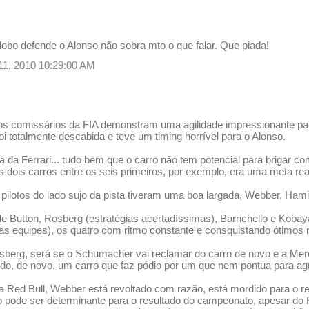
obo defende o Alonso não sobra mto o que falar. Que piada!
 11, 2010 10:29:00 AM
s comissários da FIA demonstram uma agilidade impressionante para j
oi totalmente descabida e teve um timing horrível para o Alonso.
 a da Ferrari... tudo bem que o carro não tem potencial para brigar c
 dois carros entre os seis primeiros, por exemplo, era uma meta rea
pilotos do lado sujo da pista tiveram uma boa largada, Webber, Hami
e Button, Rosberg (estratégias acertadíssimas), Barrichello e Kobay
as equipes), os quatro com ritmo constante e consquistando ótimos 
berg, será se o Schumacher vai reclamar do carro de novo e a Merc
ndo, de novo, um carro que faz pódio por um que nem pontua para ag
da Red Bull, Webber está revoltado com razão, está mordido para o 
 pode ser determinante para o resultado do campeonato, apesar do 