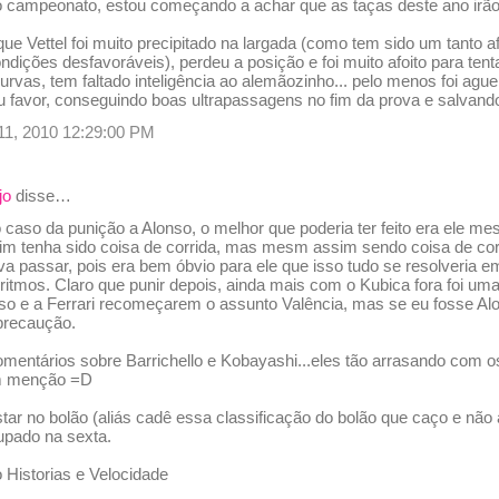
o campeonato, estou começando a achar que as taças deste ano irão
e Vettel foi muito precipitado na largada (como tem sido um tanto a
dições desfavoráveis), perdeu a posição e foi muito afoito para tent
urvas, tem faltado inteligência ao alemãozinho... pelo menos foi ague
u favor, conseguindo boas ultrapassagens no fim da prova e salvand
 11, 2010 12:29:00 PM
jo
disse…
caso da punição a Alonso, o melhor que poderia ter feito era ele m
m tenha sido coisa de corrida, mas mesm assim sendo coisa de corri
va passar, pois era bem óbvio para ele que isso tudo se resolveria e
 ritmos. Claro que punir depois, ainda mais com o Kubica fora foi u
o e a Ferrari recomeçarem o assunto Valência, mas se eu fosse Alon
precaução.
comentários sobre Barrichello e Kobayashi...eles tão arrasando com o
m menção =D
ar no bolão (aliás cadê essa classificação do bolão que caço e não
upado na sexta.
 Historias e Velocidade