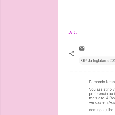
By Lu
GP da Inglaterra 20
Fernando Kesn
C
Vou assistir o 
o
preferencia ao 
mais alto. A R
m
vendas em Aust
e
domingo, julho
n