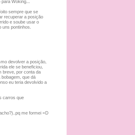
 para Woking...
foito sempre que se
ar recuperar a posição
rrido e soube usar o
o uns pontinhos.
esmo devolver a posição,
da ele se beneficiou,
m breve, por conta da
ma bobagem, que dá
so eu teria devolvido a
s carros que
 acho?)..pq me formei =D