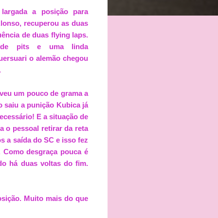
 largada a posição para
lonso, recuperou as duas
uência de duas flying laps.
 de pits e uma linda
uersuari o alemão chegou
.
lveu um pouco de grama a
o saiu a punição Kubica já
ecessário! E a situação de
 o pessoal retirar da reta
s a saída do SC e isso fez
e. Como desgraça pouca é
o há duas voltas do fim.
osição. Muito mais do que