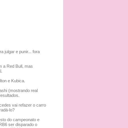
ulgar e punir... fora
om a Red Bull, mas
l.
lton e Kubica.
ashi (mostrando real
resultados.
edes vai refazer o carro
radá-lo?
resto do campeonato e
RB6 ser disparado o