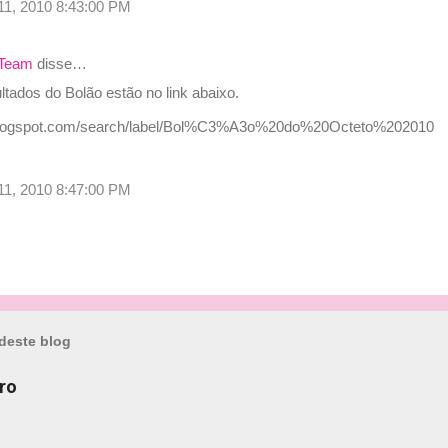
 11, 2010 8:43:00 PM
 Team
disse…
ltados do Bolão estão no link abaixo.
rt.blogspot.com/search/label/Bol%C3%A3o%20do%20Octeto%202010
 11, 2010 8:47:00 PM
deste blog
ro