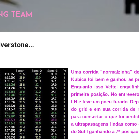
Pular para o conteúdo principal
NG TEAM
lverstone...
Uma corrida “normalzinha” de 
Kubica foi bem e ganhou as po
Enquanto isso Vettel engalfi
primeira posição. No entrevero
LH e teve um pneu furado. Depoi
do grid e em sua corrida de r
para consertar o que foi perdi
a ultrapassagens lindas como 
do Sutil ganhando a 7ª posição