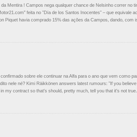
a da Mentira ! Campos nega qualquer chance de Nelsinho correr no t
Motor21.com” feita no "Día de los Santos Inocentes" – que equivale ao
on Piquet havia comprado 15% das ações da Campos, dando, com is
Piquet, foi esclarecida de uma vez por todas por Daniele Audetto, dir
 foi taxativo ao declarar que o brasileiro não será o companheiro de
 nós recebemos uma oferta de Piquet", admitiu Audetto. “Mas depois
o podemos ter dois brasileiros”, explicou, dizendo ainda que não tem
o Nelson Piquet. “Ele é um bom piloto, rápido e experiente.” Audetto
e parte da Campos feita por Piquet não corresponde à realidade. “O
nto seria menor do que aquilo que outros pilotos podem trazer: italiano
confirmado sobre ele continuar na Alfa para o ano que vem como p
ito nele né? Kimi Räikkönen answers latest rumours: "If you believe t
in my contract so that’s should, pretty much, tell you that it’s not tru
tter.com/77EDVn39Ia — Kimi Räikkönen #7 (@FansOfKR) October 8,
man estar há tantos anos na F1. What is it like to have Kimi as a tea
 #F1 pic.twitter.com/GSAu1LWnwW — Formula 1 (@F1) October 8, 