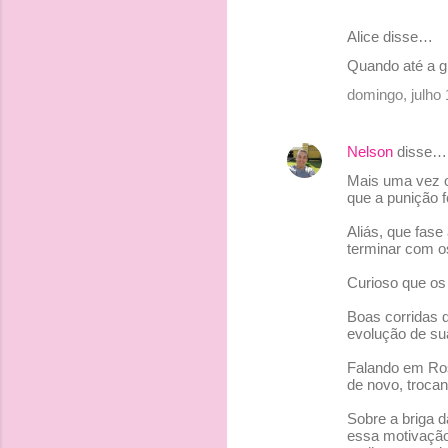
t
Alice disse…
á
Quando até a gl
r
domingo, julho
i
o
Nelson
disse…
s
Mais uma vez o
que a punição f
Aliás, que fase
terminar com os
Curioso que os 
Boas corridas d
evolução de su
Falando em Ros
de novo, troca
Sobre a briga 
essa motivação