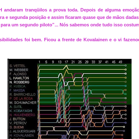
H andaram tranqüilos a prova toda. Depois de alguma emoção
a e segunda posição e assim ficaram quase que de mãos dadas.
l para um segundo piloto”... Nós sabemos onde tudo isso costum
sibilidades foi bem. Ficou a frente de Kovalainen e o vi faze