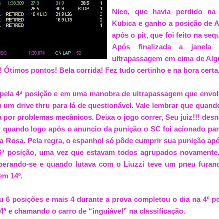
Nico, que havia perdido na
Kubica e ganho a posição de A
após o pit, que foi feito na seq
Após finalizada a janela
ultrapassagem em cima de Alg
! Ótimos pontos! Bela corrida! Fez tudo certinho e na hora certa
 pela 4ª posição e em uma manobra de ultrapassagem que envo
um drive thru para lá de questionável. Vale lembrar que quand
por problemas mecânicos. Deixa o jogo correr, Seu juiz!!! desn
 quando logo após o anuncio da punição o SC foi acionado para
 Rosa. Pela regra, o espanhol só pôde cumprir sua punição apó
6ª posição, uma vez que estavam todos agrupados novament
perando-se e quando lutava com o Liuzzi teve um pneu furand
em 14º.
 6 posições e mais 4 durante a prova completou o dia na 4º p
4ª e chamando o carro de “inguiável” na classificação.