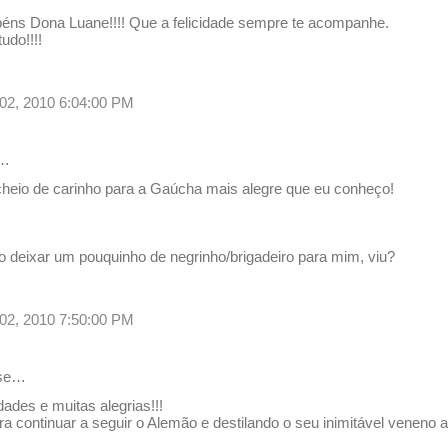
s Dona Luane!!!! Que a felicidade sempre te acompanhe.
udo!!!!
02, 2010 6:04:00 PM
e…
eio de carinho para a Gaúcha mais alegre que eu conheço!
!
o deixar um pouquinho de negrinho/brigadeiro para mim, viu?
02, 2010 7:50:00 PM
se…
dades e muitas alegrias!!!
a continuar a seguir o Alemão e destilando o seu inimitável veneno 