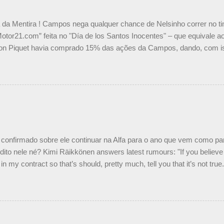
a da Mentira ! Campos nega qualquer chance de Nelsinho correr no t
Motor21.com” feita no "Día de los Santos Inocentes" – que equivale ao
on Piquet havia comprado 15% das ações da Campos, dando, com is
Piquet, foi esclarecida de uma vez por todas por Daniele Audetto, dir
 foi taxativo ao declarar que o brasileiro não será o companheiro de
 nós recebemos uma oferta de Piquet", admitiu Audetto. “Mas depois
o podemos ter dois brasileiros”, explicou, dizendo ainda que não tem
o Nelson Piquet. “Ele é um bom piloto, rápido e experiente.” Audetto
e parte da Campos feita por Piquet não corresponde à realidade. “O
nto seria menor do que aquilo que outros pilotos podem trazer: italiano
confirmado sobre ele continuar na Alfa para o ano que vem como p
ito nele né? Kimi Räikkönen answers latest rumours: "If you believe t
in my contract so that’s should, pretty much, tell you that it’s not tru
tter.com/77EDVn39Ia — Kimi Räikkönen #7 (@FansOfKR) October 8,
man estar há tantos anos na F1. What is it like to have Kimi as a tea
 #F1 pic.twitter.com/GSAu1LWnwW — Formula 1 (@F1) October 8, 