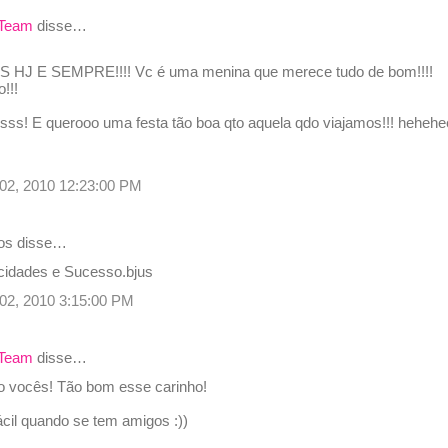
 Team
disse…
J E SEMPRE!!!! Vc é uma menina que merece tudo de bom!!!!
o!!!
ss! E querooo uma festa tão boa qto aquela qdo viajamos!!! heheh
02, 2010 12:23:00 PM
os disse…
icidades e Sucesso.bjus
02, 2010 3:15:00 PM
 Team
disse…
o vocês! Tão bom esse carinho!
ácil quando se tem amigos :))