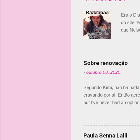
Era o Di
do site “
que Nels
Nelsinho 
dirigente
verdade,
Senna, nã
Sobre renovação
tricampeã
-
outubro 08, 2020
compra d
investime
Segundo Kimi, não há nada 
cravando por aí. Então acred
but I’ve never had an option 
#AlfaRomeoRacing pic.twi
falando sobre o fato do Ice
@RGrosjean ! #EifelGP 🇩
Paula Senna Lalli