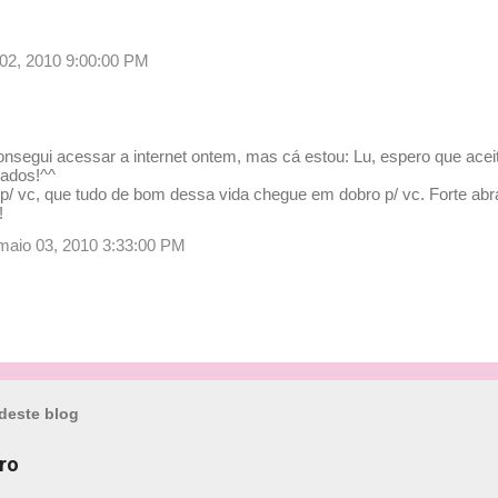
02, 2010 9:00:00 PM
nsegui acessar a internet ontem, mas cá estou: Lu, espero que ace
zados!^^
 p/ vc, que tudo de bom dessa vida chegue em dobro p/ vc. Forte ab
!
 maio 03, 2010 3:33:00 PM
deste blog
ro