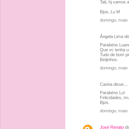
Tati, hj vamos
Bjus, Lu M
domingo, maio 
Ângela Lima d
Parabéns Luane
Que vc tenha u
Tudo de bom pr
Beijinhos.
domingo, maio 
Carina disse…
Parabéns Lu!
Felicidades, mu
Bjos.
domingo, maio 
José Renato
di