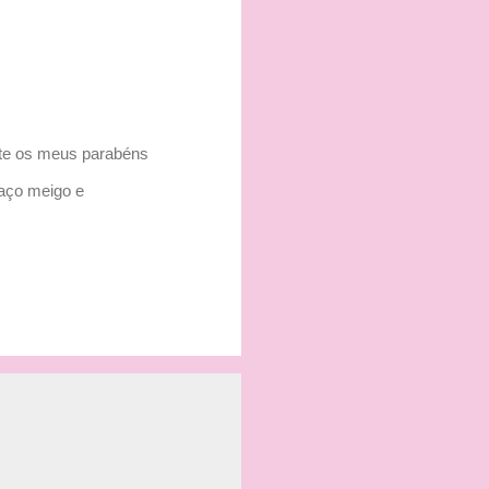
ite os meus parabéns
raço meigo e