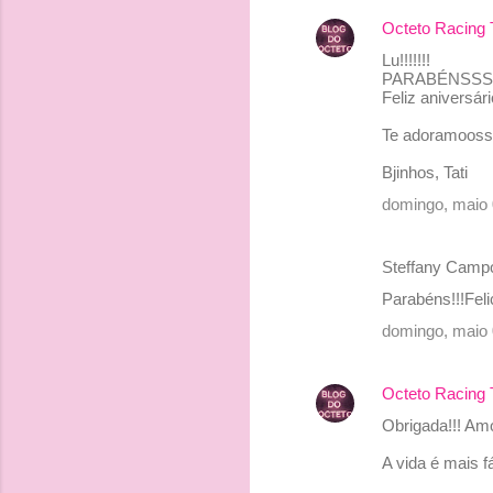
Octeto Racing
C
Lu!!!!!!!
o
PARABÉNSSSS H
Feliz aniversári
m
e
Te adoramoosss
n
Bjinhos, Tati
t
domingo, maio 
á
r
Steffany Camp
i
Parabéns!!!Fel
o
domingo, maio 
s
Octeto Racing
Obrigada!!! Am
A vida é mais f