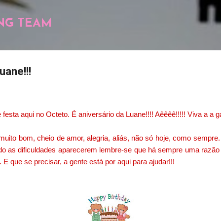
Pular para o conteúdo principal
NG TEAM
uane!!!
de festa aqui no Octeto. É aniversário da Luane!!!! Aêêêê!!!!! Viva a a 
muito bom, cheio de amor, alegria, aliás, não só hoje, como sempre.
o as dificuldades aparecerem lembre-se que há sempre uma razão p
. E que se precisar, a gente está por aqui para ajudar!!!