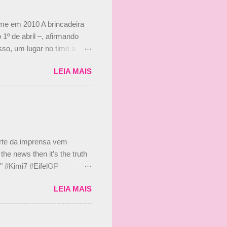
ime em 2010 A brincadeira
 1º de abril –, afirmando
so, um lugar no time a
etor da escuderia. O
LEIA MAIS
 Bruno Senna em 2010. "Na
 de ter assinado com Bruno
 nada contra o filho do
 disse ainda que a suposta
 suposto 15% de
s, r...
arte da imprensa vem
he news then it’s the truth
e." #Kimi7 #EifelGP
 2020 Abaixo, o Romain
LEIA MAIS
m mate? 🙌 Over to you,
2020 Beijinhos, Ludy