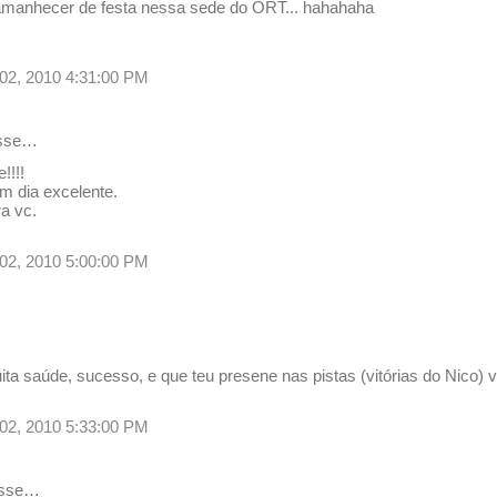
 amanhecer de festa nessa sede do ORT... hahahaha
02, 2010 4:31:00 PM
isse…
!!!!
m dia excelente.
a vc.
02, 2010 5:00:00 PM
ita saúde, sucesso, e que teu presene nas pistas (vitórias do Nico)
02, 2010 5:33:00 PM
sse…