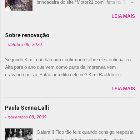
brincadeira do site “Motor21.com” feita no "Día
de los Santos Inocentes" – que equivale ao 1º
LEIA MAIS
de abril –, afirmando que Nelson Piquet havia
comprado 15% das ações da Campos, dando,
com isso, um lugar no time a Nelsinho Piquet,
Sobre renovação
foi esclarecida de uma vez por todas por
-
outubro 08, 2020
Daniele Audetto, diretor da escuderia. O
dirigente foi taxativo ao declarar que o brasileiro
Segundo Kimi, não há nada confirmado sobre ele continuar na
não será o companheiro de Bruno Senna em
Alfa para o ano que vem como parte da imprensa vem
2010. "Na verdade, nós recebemos uma oferta
cravando por aí. Então acredito nele né? Kimi Räikkönen
de Piquet", admitiu Audetto. “Mas depois de ter
answers latest rumours: "If you believe the news then it’s the
assinado com Bruno Senna, não podemos ter
LEIA MAIS
truth but I’ve never had an option in my contract so that’s
dois brasileiros”, explicou, dizendo ainda que
should, pretty much, tell you that it’s not true." #Kimi7 #EifelGP
não tem nada contra o filho do tricampeão
#AlfaRomeoRacing pic.twitter.com/77EDVn39Ia — Kimi
Paula Senna Lalli
Nelson Piquet. “Ele é um bom piloto, rápido e
Räikkönen #7 (@FansOfKR) October 8, 2020 Abaixo, o
experiente.” Audetto disse ainda que a suposta
-
novembro 08, 2009
Romain falando sobre o fato do Iceman estar há tantos anos na
compra de parte da Campos feita por Piquet
F1. What is it like to have Kimi as a team mate? 🙌 Over to you,
não corresponde à realidade. “O suposto 15%
Galera!!! Fico tão feliz quando consigo resposta
@RGrosjean ! #EifelGP 🇩🇪 #F1
de investimento seria menor do que aquilo que
para as minhas próprias perguntas... vocês