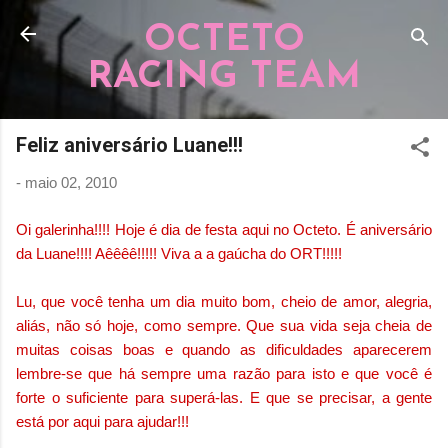
Pular para o conteúdo principal
OCTETO
RACING TEAM
Feliz aniversário Luane!!!
-
maio 02, 2010
Oi galerinha!!!! Hoje é dia de festa aqui no Octeto. É aniversário
da Luane!!!! Aêêêê!!!!! Viva a a gaúcha do ORT!!!!!
Lu, que você tenha um dia muito bom, cheio de amor, alegria,
aliás, não só hoje, como sempre. Que sua vida seja cheia de
muitas coisas boas e quando as dificuldades aparecerem
lembre-se que há sempre uma razão para isto e que você é
forte o suficiente para superá-las. E que se precisar, a gente
está por aqui para ajudar!!!