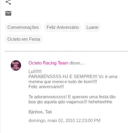
Comemorações
Feliz Aniversário
Luane
Octeto em Festa
Octeto Racing Team
disse…
C
Lu!!!!!!!
o
PARABÉNSSSS HJ E SEMPRE!!!! Vc é uma
menina que merece tudo de bom!!!!
m
Feliz aniversário!!!
e
Te adoramoosssss! E querooo uma festa tão
n
boa qto aquela qdo viajamos!!! heheheehhe
t
Bjinhos, Tati
á
domingo, maio 02, 2010 12:23:00 PM
r
i