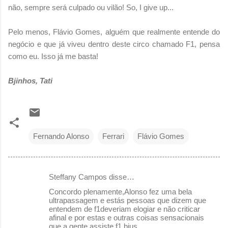
não, sempre será culpado ou vilão! So, I give up...
Pelo menos, Flávio Gomes, alguém que realmente entende do
negócio e que já viveu dentro deste circo chamado F1, pensa
como eu. Isso já me basta!
Bjinhos, Tati
Fernando Alonso
Ferrari
Flávio Gomes
Steffany Campos disse…
C
Concordo plenamente,Alonso fez uma bela
o
ultrapassagem e estás pessoas que dizem que
entendem de f1deveriam elogiar e não criticar
m
afinal e por estas e outras coisas sensacionais
e
que a gente assiste f1.bjus