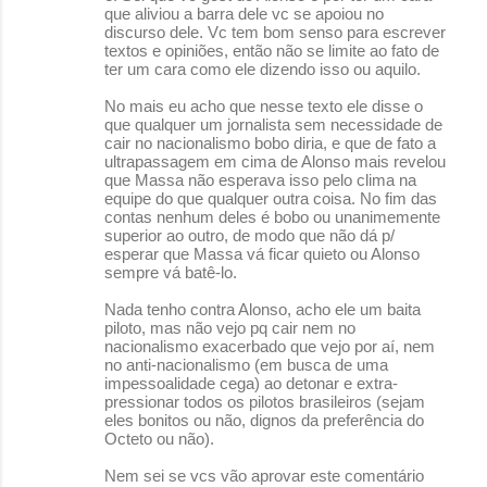
que aliviou a barra dele vc se apoiou no
discurso dele. Vc tem bom senso para escrever
textos e opiniões, então não se limite ao fato de
ter um cara como ele dizendo isso ou aquilo.
No mais eu acho que nesse texto ele disse o
que qualquer um jornalista sem necessidade de
cair no nacionalismo bobo diria, e que de fato a
ultrapassagem em cima de Alonso mais revelou
que Massa não esperava isso pelo clima na
equipe do que qualquer outra coisa. No fim das
contas nenhum deles é bobo ou unanimemente
superior ao outro, de modo que não dá p/
esperar que Massa vá ficar quieto ou Alonso
sempre vá batê-lo.
Nada tenho contra Alonso, acho ele um baita
piloto, mas não vejo pq cair nem no
nacionalismo exacerbado que vejo por aí, nem
no anti-nacionalismo (em busca de uma
impessoalidade cega) ao detonar e extra-
pressionar todos os pilotos brasileiros (sejam
eles bonitos ou não, dignos da preferência do
Octeto ou não).
Nem sei se vcs vão aprovar este comentário