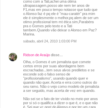
como com a Tati,achei uma otima
ultrapassagem,posso ate nem ter anos de
F1,mas em pouco tempo notasse que tudo que
o Alonso faz é pq ele é "mau-caratér" pra mim
ele é simplesmente o melhor,pq alem de ser um
otimo profissional tem mt ética sim,Parabéns
pra o Gomes pelo texto e a Tati
tambem.Quando vão deixar o Alonso em Paz?
Marina.
sábado, abril 24, 2010 1:03:00 PM
Ridson de Araújo
disse…
Olha, o Gomes é um jornalista que comete
certos erros por suas abordagens bem
escrachadas...tem seus alvos prediletos e se
esconde sob o falso senso de
"profissionalismo", usando quando quer e
quando não quer. Acerta e erra como outros do
seu ramo. Não o vejo como modelo de jornalista
a ser seguido, mas acerta de vez em quando.
Não sei se o fato de ter vivido no meio por anos
por si só o qualifica a dizer o que é, e o que não
é. Sei que vc gost do Alonso e por ter um cara