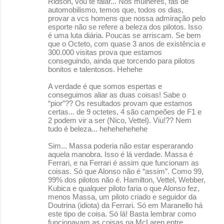
Ridson, vou te falar... Nós mulheres, fãs de
automobilismo, temos que, todos os dias,
provar a vcs homens que nossa admiração pelo
esporte não se refere a beleza dos pilotos. Isso
é uma luta diária. Poucas se arriscam. Se bem
que o Octeto, com quase 3 anos de existência e
300.000 visitas prova que estamos
conseguindo, ainda que torcendo para pilotos
bonitos e talentosos. Hehehe
A verdade é que somos espertas e
conseguimos aliar as duas coisas! Sabe o
“pior”?? Os resultados provam que estamos
certas... de 9 octetes, 4 são campeões de F1 e
2 podem vir a ser (Nico, Vettel). Viu!?? Nem
tudo é beleza... hehehehehehe
Sim... Massa poderia não estar esperarando
aquela manobra. Isso é lá verdade. Massa é
Ferrari, e na Ferrari é assim que funcionam as
coisas. Só que Alonso não é “assim”. Como 99,
99% dos pilotos não é. Hamilton, Vettel, Webber,
Kubica e qualquer piloto faria o que Alonso fez,
menos Massa, um piloto criado e seguidor da
Doutrina (idiota) da Ferrari. Só em Maranello há
este tipo de coisa. Só lá! Basta lembrar como
funcionavam as coisas na McLaren entre