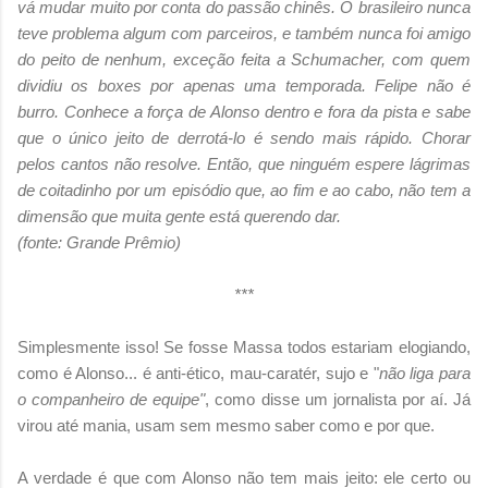
vá mudar muito por conta do passão chinês. O brasileiro nunca
teve problema algum com parceiros, e também nunca foi amigo
do peito de nenhum, exceção feita a Schumacher, com quem
dividiu os boxes por apenas uma temporada. Felipe não é
burro. Conhece a força de Alonso dentro e fora da pista e sabe
que o único jeito de derrotá-lo é sendo mais rápido. Chorar
pelos cantos não resolve. Então, que ninguém espere lágrimas
de coitadinho por um episódio que, ao fim e ao cabo, não tem a
dimensão que muita gente está querendo dar.
(fonte: Grande Prêmio)
***
Simplesmente isso! Se fosse Massa todos estariam elogiando,
como é Alonso... é anti-ético, mau-caratér, sujo e "
não liga para
o companheiro de equipe"
, como disse um jornalista por aí. Já
virou até mania, usam sem mesmo saber como e por que.
A verdade é que com Alonso não tem mais jeito: ele certo ou