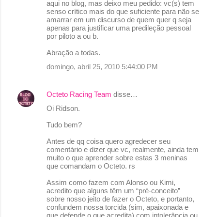
aqui no blog, mas deixo meu pedido: vc(s) tem
senso crítico mais do que suficiente para não se
amarrar em um discurso de quem quer q seja
apenas para justificar uma predileção pessoal
por piloto a ou b.
Abração a todas.
domingo, abril 25, 2010 5:44:00 PM
Octeto Racing Team
disse…
Oi Ridson.
Tudo bem?
Antes de qq coisa quero agredecer seu
comentário e dizer que vc, realmente, ainda tem
muito o que aprender sobre estas 3 meninas
que comandam o Octeto. rs
Assim como fazem com Alonso ou Kimi,
acredito que alguns têm um “pré-conceito”
sobre nosso jeito de fazer o Octeto, e portanto,
confundem nossa torcida (sim, apaixonada e
que defende o que acredita) com intolerância ou