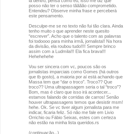
lá dentro, pensa como eu, isso me diz que
posso não ter o senso tãããão comprometido.
Entendeu? Observe minha frase e perceberá
este pensamento.
Desculpe-me se no texto não fui tão clara. Ainda
tenho muito o que aprender neste quesito
“escrever”. Acho que o talento com as palavras
foi todoooo para minha irmã, jornalista!! Na hora
da divisão, ela roubou tudo!!!! Sempre brinco
assim com a Ludmila!!! Ela fica brava!!!
Hehehehehe
Vou ser sincera com vc, poucos são os
jornalistas imparciais como Gomes (há outros
que tb gosto), a maioria por aí está achando que
Massa tem que “dar o troco”. Troco?? Que
troco?? Uma ultrapassagem seria o tal “troco”?
Bom, mas é claro que isso irá acontecer...
estamos falando de corridas de carros! Senão
houver ultrapassagens temos que desistir msm!
hehe. Ok. Se vc tiver algum jornalista para me
indicar, ficaria feliz. Só não me fale em Livio
Orrichio ou Fábio Seixas, estes com certeza
não estão na minha lista queridos.rs
(continuação...)