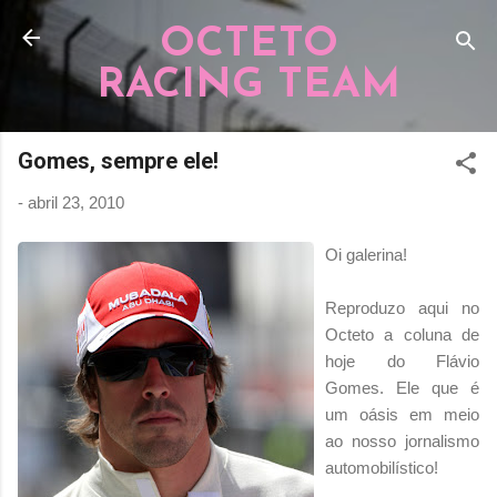
Pular para o conteúdo principal
OCTETO
RACING TEAM
Gomes, sempre ele!
-
abril 23, 2010
Oi galerina!
Reproduzo aqui no
Octeto a coluna de
hoje do Flávio
Gomes. Ele que é
um oásis em meio
ao nosso jornalismo
automobilístico!