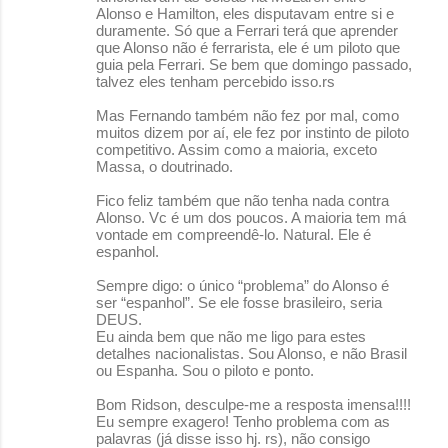
Alonso e Hamilton, eles disputavam entre si e
duramente. Só que a Ferrari terá que aprender
que Alonso não é ferrarista, ele é um piloto que
guia pela Ferrari. Se bem que domingo passado,
talvez eles tenham percebido isso.rs
Mas Fernando também não fez por mal, como
muitos dizem por aí, ele fez por instinto de piloto
competitivo. Assim como a maioria, exceto
Massa, o doutrinado.
Fico feliz também que não tenha nada contra
Alonso. Vc é um dos poucos. A maioria tem má
vontade em compreendê-lo. Natural. Ele é
espanhol.
Sempre digo: o único “problema” do Alonso é
ser “espanhol”. Se ele fosse brasileiro, seria
DEUS.
Eu ainda bem que não me ligo para estes
detalhes nacionalistas. Sou Alonso, e não Brasil
ou Espanha. Sou o piloto e ponto.
Bom Ridson, desculpe-me a resposta imensa!!!!
Eu sempre exagero! Tenho problema com as
palavras (já disse isso hj. rs), não consigo