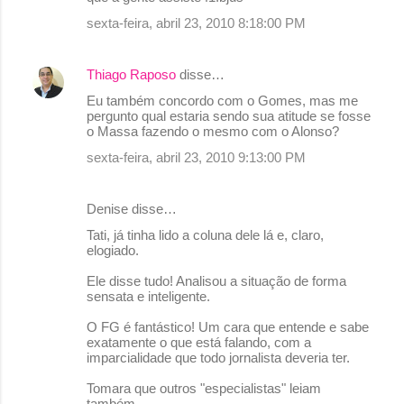
n
sexta-feira, abril 23, 2010 8:18:00 PM
t
á
Thiago Raposo
disse…
r
Eu também concordo com o Gomes, mas me
pergunto qual estaria sendo sua atitude se fosse
i
o Massa fazendo o mesmo com o Alonso?
o
sexta-feira, abril 23, 2010 9:13:00 PM
s
Denise disse…
Tati, já tinha lido a coluna dele lá e, claro,
elogiado.
Ele disse tudo! Analisou a situação de forma
sensata e inteligente.
O FG é fantástico! Um cara que entende e sabe
exatamente o que está falando, com a
imparcialidade que todo jornalista deveria ter.
Tomara que outros "especialistas" leiam
também...