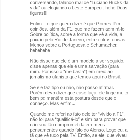
conversando, falando mal de “Luciano Hucks da
vida” ou elogiando o Leste Europeu . hehe Duas
figuras!!!
Enfim... o que quero dizer é que Gomes têm
opiniões, além da F1, que me fazem admirá-lo.
Sobre política, sobre a forma que vê a vida, a
paixão pelo Rio de Janeiro, entre outras coisas.
Menos sobre a Portuguesa e Schumacher.
hehehehe
Não disse que ele é um modelo a ser seguido,
disse apenas que ele é uma salvação (para
mim. Por isso o “me basta”) em meio ao
jornalismo ufanista que temos aqui no Brasil.
Se ele faz tipo ou não, não posso afirmar.
Porém devo dizer que caso faça, ele finge muito
bem pq mantêm esta postura desde que o
conheço. Mas enfim...
Quando me referi ao fato dele ter “vivido a F1”,
não foi para “qualificá-lo” e sim para provar que
não sou tão comprometida em meus
pensamentos quando falo do Alonso. Logo eu, a
fã que vê tudo pela TV. Então, se ele, que viveu