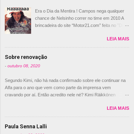
Era o Dia da Mentira ! Campos nega qualquer
chance de Nelsinho correr no time em 2010 A
brincadeira do site “Motor21.com” feita no "Día
de los Santos Inocentes" – que equivale ao 1º
LEIA MAIS
de abril –, afirmando que Nelson Piquet havia
comprado 15% das ações da Campos, dando,
com isso, um lugar no time a Nelsinho Piquet,
Sobre renovação
foi esclarecida de uma vez por todas por
-
outubro 08, 2020
Daniele Audetto, diretor da escuderia. O
dirigente foi taxativo ao declarar que o brasileiro
Segundo Kimi, não há nada confirmado sobre ele continuar na
não será o companheiro de Bruno Senna em
Alfa para o ano que vem como parte da imprensa vem
2010. "Na verdade, nós recebemos uma oferta
cravando por aí. Então acredito nele né? Kimi Räikkönen
de Piquet", admitiu Audetto. “Mas depois de ter
answers latest rumours: "If you believe the news then it’s the
assinado com Bruno Senna, não podemos ter
LEIA MAIS
truth but I’ve never had an option in my contract so that’s
dois brasileiros”, explicou, dizendo ainda que
should, pretty much, tell you that it’s not true." #Kimi7 #EifelGP
não tem nada contra o filho do tricampeão
#AlfaRomeoRacing pic.twitter.com/77EDVn39Ia — Kimi
Paula Senna Lalli
Nelson Piquet. “Ele é um bom piloto, rápido e
Räikkönen #7 (@FansOfKR) October 8, 2020 Abaixo, o
experiente.” Audetto disse ainda que a suposta