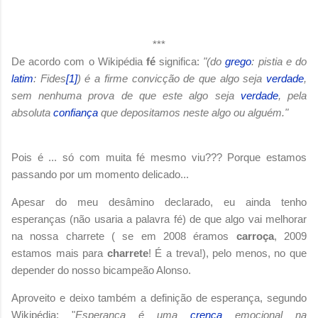
***
De acordo com o Wikipédia
fé
significa:
"(do
grego
: pistia e do
latim
: Fides
[1]
) é a firme convicção de que algo seja
verdade
,
sem nenhuma prova de que este algo seja
verdade
, pela
absoluta
confiança
que depositamos neste algo ou alguém."
Pois é ... só com muita fé mesmo viu??? Porque estamos
passando por um momento delicado...
Apesar do meu desâmino declarado, eu ainda tenho
esperanças (não usaria a palavra fé) de que algo vai melhorar
na nossa charrete ( se em 2008 éramos
carroça
, 2009
estamos mais para
charrete
! É a treva!), pelo menos, no que
depender do nosso bicampeão Alonso.
Aproveito e deixo também a definição de esperança, segundo
Wikipédia: "
Esperança é uma
crença
emocional na