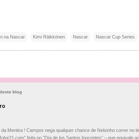
mi na Nascar
Kimi Räikkönen
Nascar
Nascar Cup Series
deste blog
ro
a da Mentira ! Campos nega qualquer chance de Nelsinho correr no t
Motor21.com” feita no "Día de los Santos Inocentes" – que equivale ao