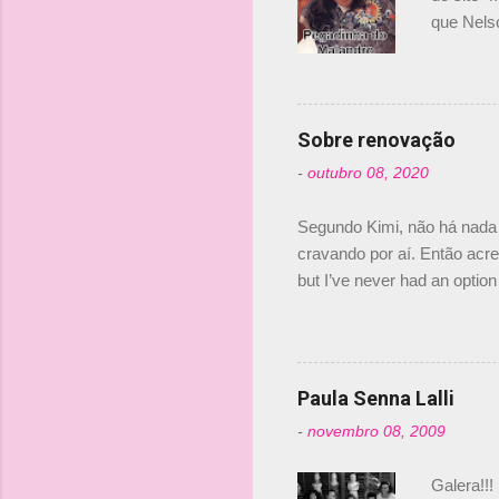
o
que Nels
Nelsinho 
s
dirigente
verdade,
Senna, nã
Sobre renovação
tricampeã
-
outubro 08, 2020
compra d
investime
Segundo Kimi, não há nada 
cravando por aí. Então acred
but I’ve never had an option 
#AlfaRomeoRacing pic.twi
falando sobre o fato do Ice
@RGrosjean ! #EifelGP 🇩
Paula Senna Lalli
-
novembro 08, 2009
Galera!!!