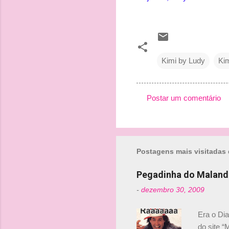
Kimi by Ludy
Ki
Postar um comentário
C
o
m
Postagens mais visitadas 
e
n
Pegadinha do Maland
t
-
dezembro 30, 2009
á
r
Era o Di
i
do site “