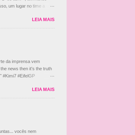
so, um lugar no time a
etor da escuderia. O
LEIA MAIS
 Bruno Senna em 2010. "Na
 de ter assinado com Bruno
 nada contra o filho do
 disse ainda que a suposta
 suposto 15% de
s, r...
arte da imprensa vem
he news then it’s the truth
e." #Kimi7 #EifelGP
 2020 Abaixo, o Romain
LEIA MAIS
m mate? 🙌 Over to you,
2020 Beijinhos, Ludy
guntas... vocês nem