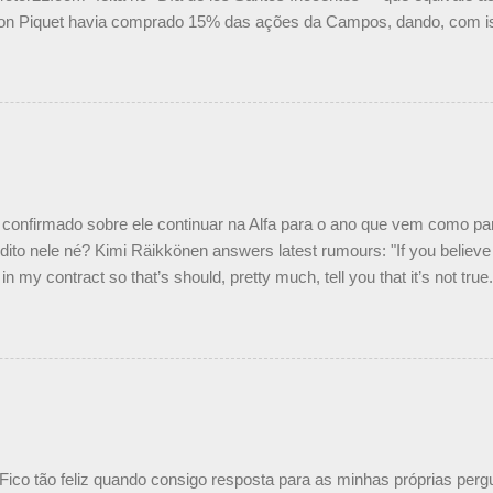
on Piquet havia comprado 15% das ações da Campos, dando, com is
Piquet, foi esclarecida de uma vez por todas por Daniele Audetto, dir
 foi taxativo ao declarar que o brasileiro não será o companheiro de
 nós recebemos uma oferta de Piquet", admitiu Audetto. “Mas depois
o podemos ter dois brasileiros”, explicou, dizendo ainda que não tem
o Nelson Piquet. “Ele é um bom piloto, rápido e experiente.” Audetto
e parte da Campos feita por Piquet não corresponde à realidade. “O
nto seria menor do que aquilo que outros pilotos podem trazer: italiano
confirmado sobre ele continuar na Alfa para o ano que vem como p
ito nele né? Kimi Räikkönen answers latest rumours: "If you believe t
in my contract so that’s should, pretty much, tell you that it’s not tru
tter.com/77EDVn39Ia — Kimi Räikkönen #7 (@FansOfKR) October 8,
man estar há tantos anos na F1. What is it like to have Kimi as a tea
 #F1 pic.twitter.com/GSAu1LWnwW — Formula 1 (@F1) October 8, 
 Fico tão feliz quando consigo resposta para as minhas próprias per