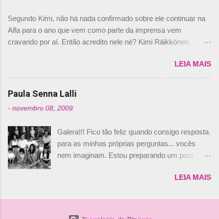
dirigente foi taxativo ao declarar que o brasileiro
Segundo Kimi, não há nada confirmado sobre ele continuar na
não será o companheiro de Bruno Senna em
Alfa para o ano que vem como parte da imprensa vem
2010. "Na verdade, nós recebemos uma oferta
cravando por aí. Então acredito nele né? Kimi Räikkönen
de Piquet", admitiu Audetto. “Mas depois de ter
answers latest rumours: "If you believe the news then it’s the
assinado com Bruno Senna, não podemos ter
LEIA MAIS
truth but I’ve never had an option in my contract so that’s
dois brasileiros”, explicou, dizendo ainda que
should, pretty much, tell you that it’s not true." #Kimi7 #EifelGP
não tem nada contra o filho do tricampeão
#AlfaRomeoRacing pic.twitter.com/77EDVn39Ia — Kimi
Paula Senna Lalli
Nelson Piquet. “Ele é um bom piloto, rápido e
Räikkönen #7 (@FansOfKR) October 8, 2020 Abaixo, o
experiente.” Audetto disse ainda que a suposta
-
novembro 08, 2009
Romain falando sobre o fato do Iceman estar há tantos anos na
compra de parte da Campos feita por Piquet
F1. What is it like to have Kimi as a team mate? 🙌 Over to you,
não corresponde à realidade. “O suposto 15%
Galera!!! Fico tão feliz quando consigo resposta
@RGrosjean ! #EifelGP 🇩🇪 #F1
de investimento seria menor do que aquilo que
para as minhas próprias perguntas... vocês
pic.twitter.com/GSAu1LWnwW — Formula 1 (@F1) October 8,
outros pilotos podem trazer: italianos, r...
nem imaginam. Estou preparando um post
2020 Beijinhos, Ludy
sobre Adriane Galisteu, porque percebi que
LEIA MAIS
nunca falei sobre ela, aqui no Octeto. No meio
das minhas pesquisas... daqui a pouco eu
conto... Há muito atrás, eu publiquei esta foto
aqui: Na época, rendeu um burburinho, porque