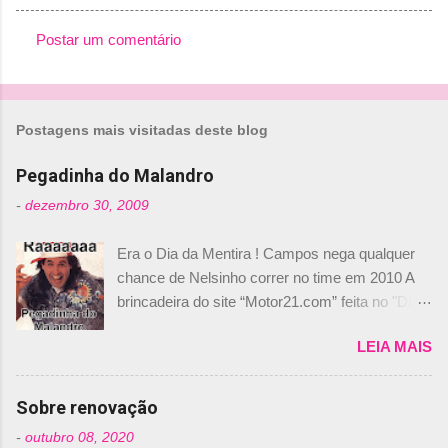
Postar um comentário
C
o
m
Postagens mais visitadas deste blog
e
n
Pegadinha do Malandro
t
-
dezembro 30, 2009
á
Era o Dia da Mentira ! Campos nega qualquer
r
chance de Nelsinho correr no time em 2010 A
i
brincadeira do site “Motor21.com” feita no "Día
o
de los Santos Inocentes" – que equivale ao 1º
s
LEIA MAIS
de abril –, afirmando que Nelson Piquet havia
comprado 15% das ações da Campos, dando,
com isso, um lugar no time a Nelsinho Piquet,
Sobre renovação
foi esclarecida de uma vez por todas por
-
outubro 08, 2020
Daniele Audetto, diretor da escuderia. O