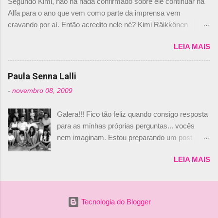
Segundo Kimi, não há nada confirmado sobre ele continuar na
não será o companheiro de Bruno Senna em
Alfa para o ano que vem como parte da imprensa vem
2010. "Na verdade, nós recebemos uma oferta
cravando por aí. Então acredito nele né? Kimi Räikkönen
de Piquet", admitiu Audetto. “Mas depois de ter
answers latest rumours: "If you believe the news then it’s the
assinado com Bruno Senna, não podemos ter
LEIA MAIS
truth but I’ve never had an option in my contract so that’s
dois brasileiros”, explicou, dizendo ainda que
should, pretty much, tell you that it’s not true." #Kimi7 #EifelGP
não tem nada contra o filho do tricampeão
#AlfaRomeoRacing pic.twitter.com/77EDVn39Ia — Kimi
Paula Senna Lalli
Nelson Piquet. “Ele é um bom piloto, rápido e
Räikkönen #7 (@FansOfKR) October 8, 2020 Abaixo, o
experiente.” Audetto disse ainda que a suposta
-
novembro 08, 2009
Romain falando sobre o fato do Iceman estar há tantos anos na
compra de parte da Campos feita por Piquet
F1. What is it like to have Kimi as a team mate? 🙌 Over to you,
não corresponde à realidade. “O suposto 15%
Galera!!! Fico tão feliz quando consigo resposta
@RGrosjean ! #EifelGP 🇩🇪 #F1
de investimento seria menor do que aquilo que
para as minhas próprias perguntas... vocês
pic.twitter.com/GSAu1LWnwW — Formula 1 (@F1) October 8,
outros pilotos podem trazer: italianos, r...
nem imaginam. Estou preparando um post
2020 Beijinhos, Ludy
sobre Adriane Galisteu, porque percebi que
LEIA MAIS
nunca falei sobre ela, aqui no Octeto. No meio
das minhas pesquisas... daqui a pouco eu
conto... Há muito atrás, eu publiquei esta foto
aqui: Na época, rendeu um burburinho, porque
Tecnologia do Blogger
legendei a foto, dizendo que a menina ao lado