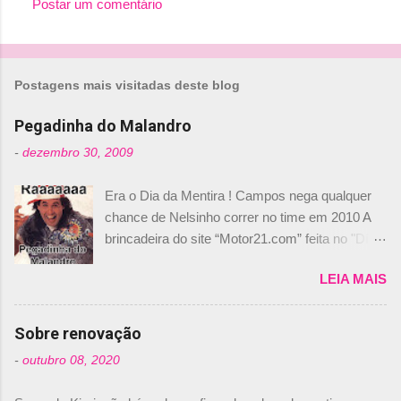
Postar um comentário
C
o
m
Postagens mais visitadas deste blog
e
n
Pegadinha do Malandro
t
-
dezembro 30, 2009
á
Era o Dia da Mentira ! Campos nega qualquer
r
chance de Nelsinho correr no time em 2010 A
i
brincadeira do site “Motor21.com” feita no "Día
o
de los Santos Inocentes" – que equivale ao 1º
s
LEIA MAIS
de abril –, afirmando que Nelson Piquet havia
comprado 15% das ações da Campos, dando,
com isso, um lugar no time a Nelsinho Piquet,
Sobre renovação
foi esclarecida de uma vez por todas por
-
outubro 08, 2020
Daniele Audetto, diretor da escuderia. O
dirigente foi taxativo ao declarar que o brasileiro