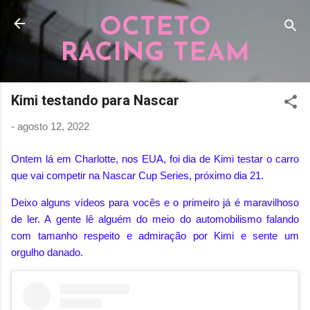
Pular para o conteúdo principal
OCTETO
RACING TEAM
Kimi testando para Nascar
-
agosto 12, 2022
Ontem lá em Charlotte, nos EUA, foi dia de Kimi testar o carro
que vai competir na Nascar Cup Series, próximo dia 21.
Deixo alguns vídeos para vocês e o primeiro já é maravilhoso
de ler. A gente lê alguém do meio do automobilismo falando
com tamanho respeito e admiração por Kimi e sente um
orgulho danado.