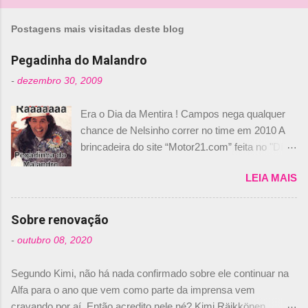
o
m
Postagens mais visitadas deste blog
e
n
Pegadinha do Malandro
t
-
dezembro 30, 2009
á
Era o Dia da Mentira ! Campos nega qualquer
r
chance de Nelsinho correr no time em 2010 A
i
brincadeira do site “Motor21.com” feita no "Día
o
de los Santos Inocentes" – que equivale ao 1º
s
LEIA MAIS
de abril –, afirmando que Nelson Piquet havia
comprado 15% das ações da Campos, dando,
com isso, um lugar no time a Nelsinho Piquet,
Sobre renovação
foi esclarecida de uma vez por todas por
-
outubro 08, 2020
Daniele Audetto, diretor da escuderia. O
dirigente foi taxativo ao declarar que o brasileiro
Segundo Kimi, não há nada confirmado sobre ele continuar na
não será o companheiro de Bruno Senna em
Alfa para o ano que vem como parte da imprensa vem
2010. "Na verdade, nós recebemos uma oferta
cravando por aí. Então acredito nele né? Kimi Räikkönen