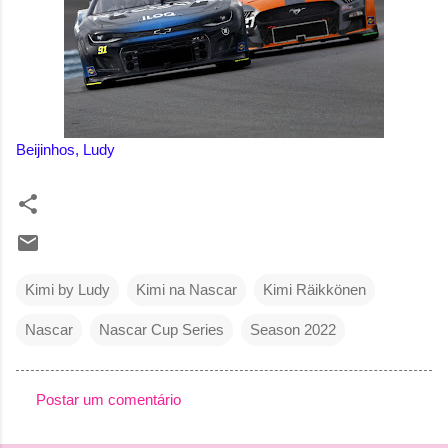
Beijinhos, Ludy
Kimi by Ludy
Kimi na Nascar
Kimi Räikkönen
Nascar
Nascar Cup Series
Season 2022
Postar um comentário
C