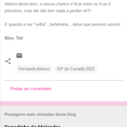
Alonso disse bem, a nossa chance é ficar entre os 6 ou 5
primeiros, mas ele não tem nada a perder né?!
E quando a ser "velho"...hehehehe... deixe que pensem assim!
Bjus, Tati
Fernando Alonso
GP do Canadá 2022
Postar um comentário
C
o
m
Postagens mais visitadas deste blog
e
n