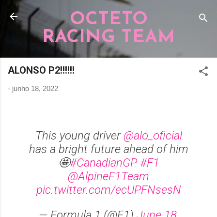
Pular para o conteúdo principal
OCTETO
RACING TEAM
ALONSO P2!!!!!!
-
junho 18, 2022
This young driver
@alo_oficial
has a bright future ahead of him
🤩
#CanadianGP
#F1
@AlpineF1Team
pic.twitter.com/ecUPFNsesN
— Formula 1 (@F1)
June 18,