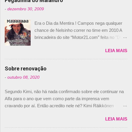
Pegadinha do Malandro
t
-
dezembro 30, 2009
á
Era o Dia da Mentira ! Campos nega qualquer
r
chance de Nelsinho correr no time em 2010 A
i
brincadeira do site “Motor21.com” feita no "Día
o
de los Santos Inocentes" – que equivale ao 1º
s
LEIA MAIS
de abril –, afirmando que Nelson Piquet havia
comprado 15% das ações da Campos, dando,
com isso, um lugar no time a Nelsinho Piquet,
Sobre renovação
foi esclarecida de uma vez por todas por
-
outubro 08, 2020
Daniele Audetto, diretor da escuderia. O
dirigente foi taxativo ao declarar que o brasileiro
Segundo Kimi, não há nada confirmado sobre ele continuar na
não será o companheiro de Bruno Senna em
Alfa para o ano que vem como parte da imprensa vem
2010. "Na verdade, nós recebemos uma oferta
cravando por aí. Então acredito nele né? Kimi Räikkönen
de Piquet", admitiu Audetto. “Mas depois de ter
answers latest rumours: "If you believe the news then it’s the
assinado com Bruno Senna, não podemos ter
LEIA MAIS
truth but I’ve never had an option in my contract so that’s
dois brasileiros”, explicou, dizendo ainda que
should, pretty much, tell you that it’s not true." #Kimi7 #EifelGP
não tem nada contra o filho do tricampeão