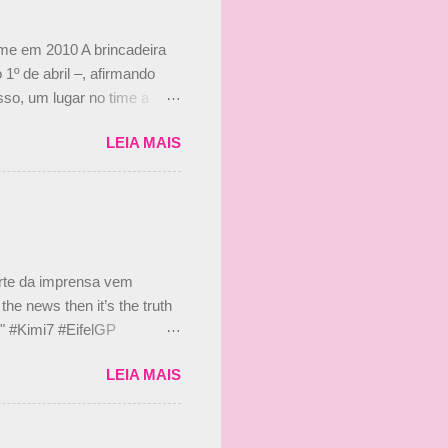
ime em 2010 A brincadeira
 1º de abril –, afirmando
so, um lugar no time a
etor da escuderia. O
LEIA MAIS
 Bruno Senna em 2010. "Na
 de ter assinado com Bruno
 nada contra o filho do
 disse ainda que a suposta
 suposto 15% de
s, r...
arte da imprensa vem
he news then it’s the truth
e." #Kimi7 #EifelGP
 2020 Abaixo, o Romain
LEIA MAIS
m mate? 🙌 Over to you,
2020 Beijinhos, Ludy