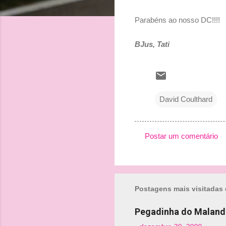
Parabéns ao nosso DC!!!!
BJus, Tati
David Coulthard
Postar um comentário
C
o
m
Postagens mais visitadas 
e
n
Pegadinha do Maland
t