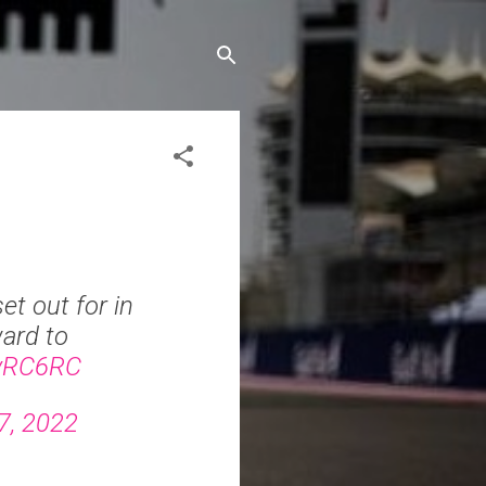
et out for in
ard to
dvRC6RC
7, 2022