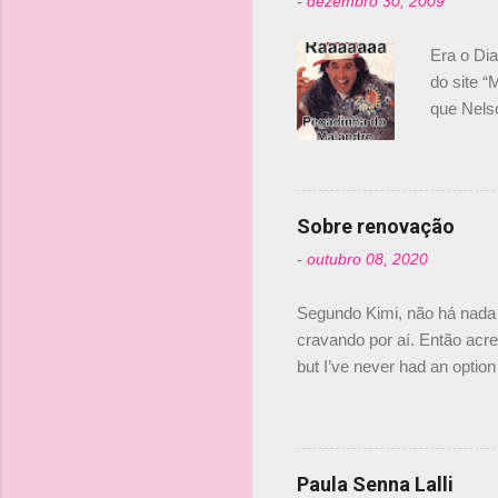
-
dezembro 30, 2009
á
r
Era o Di
i
do site “
o
que Nels
Nelsinho 
s
dirigente
verdade,
Senna, nã
Sobre renovação
tricampeã
-
outubro 08, 2020
compra d
investime
Segundo Kimi, não há nada 
cravando por aí. Então acred
but I’ve never had an option 
#AlfaRomeoRacing pic.twi
falando sobre o fato do Ice
@RGrosjean ! #EifelGP 🇩
Paula Senna Lalli