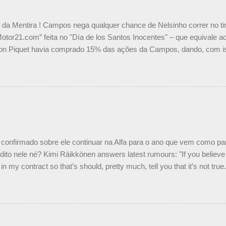
a da Mentira ! Campos nega qualquer chance de Nelsinho correr no t
Motor21.com” feita no "Día de los Santos Inocentes" – que equivale ao
on Piquet havia comprado 15% das ações da Campos, dando, com is
Piquet, foi esclarecida de uma vez por todas por Daniele Audetto, dir
 foi taxativo ao declarar que o brasileiro não será o companheiro de
 nós recebemos uma oferta de Piquet", admitiu Audetto. “Mas depois
o podemos ter dois brasileiros”, explicou, dizendo ainda que não tem
o Nelson Piquet. “Ele é um bom piloto, rápido e experiente.” Audetto
e parte da Campos feita por Piquet não corresponde à realidade. “O
nto seria menor do que aquilo que outros pilotos podem trazer: italiano
confirmado sobre ele continuar na Alfa para o ano que vem como p
ito nele né? Kimi Räikkönen answers latest rumours: "If you believe t
in my contract so that’s should, pretty much, tell you that it’s not tru
tter.com/77EDVn39Ia — Kimi Räikkönen #7 (@FansOfKR) October 8,
man estar há tantos anos na F1. What is it like to have Kimi as a tea
 #F1 pic.twitter.com/GSAu1LWnwW — Formula 1 (@F1) October 8, 