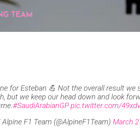
Pular para o conteúdo principal
NG TEAM
ine for Esteban 💪 Not the overall result we s
h, but we keep our head down and look forw
rne.
#SaudiArabianGP
pic.twitter.com/49x
 Alpine F1 Team (@AlpineF1Team)
March 2