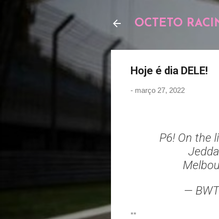
OCTETO RACI
Hoje é dia DELE!
-
março 27, 2022
P6! On the l
Jedda
Melbou
— BWT
**