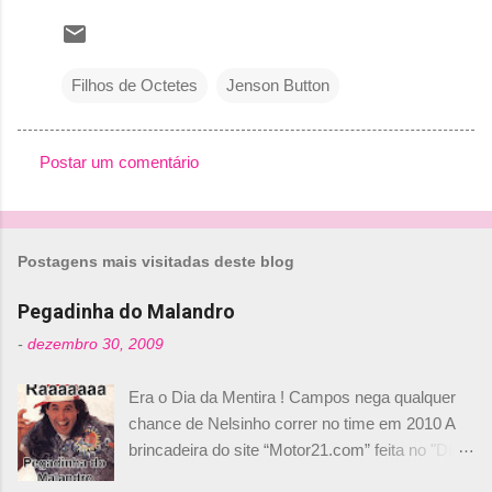
Filhos de Octetes
Jenson Button
Postar um comentário
C
o
m
Postagens mais visitadas deste blog
e
n
Pegadinha do Malandro
t
-
dezembro 30, 2009
á
Era o Dia da Mentira ! Campos nega qualquer
r
chance de Nelsinho correr no time em 2010 A
i
brincadeira do site “Motor21.com” feita no "Día
o
de los Santos Inocentes" – que equivale ao 1º