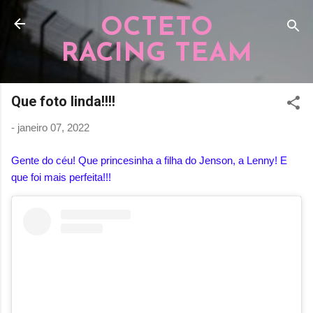
Pular para o conteúdo principal
OCTETO
RACING TEAM
Que foto linda!!!!
-
janeiro 07, 2022
Gente do céu! Que princesinha a filha do Jenson, a Lenny! E
que foi mais perfeita!!!