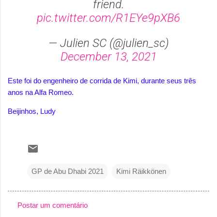
friend.
pic.twitter.com/R1EYe9pXB6
— Julien SC (@julien_sc)
December 13, 2021
Este foi do engenheiro de corrida de Kimi, durante seus três
anos na Alfa Romeo.
Beijinhos, Ludy
GP de Abu Dhabi 2021
Kimi Räikkönen
Postar um comentário
C