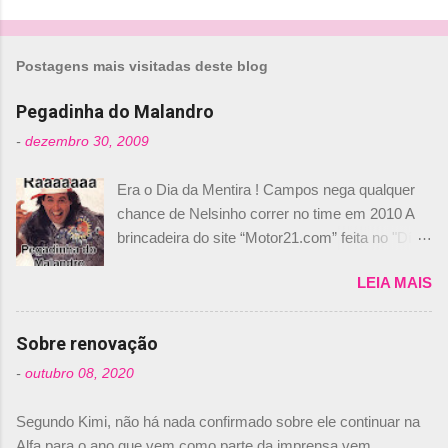
o
m
Postagens mais visitadas deste blog
e
n
Pegadinha do Malandro
t
-
dezembro 30, 2009
á
Era o Dia da Mentira ! Campos nega qualquer
r
chance de Nelsinho correr no time em 2010 A
i
brincadeira do site “Motor21.com” feita no "Día
o
de los Santos Inocentes" – que equivale ao 1º
s
LEIA MAIS
de abril –, afirmando que Nelson Piquet havia
comprado 15% das ações da Campos, dando,
com isso, um lugar no time a Nelsinho Piquet,
Sobre renovação
foi esclarecida de uma vez por todas por
-
outubro 08, 2020
Daniele Audetto, diretor da escuderia. O
dirigente foi taxativo ao declarar que o brasileiro
Segundo Kimi, não há nada confirmado sobre ele continuar na
não será o companheiro de Bruno Senna em
Alfa para o ano que vem como parte da imprensa vem