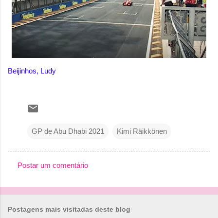
Beijinhos, Ludy
GP de Abu Dhabi 2021
Kimi Räikkönen
Postar um comentário
C
o
m
Postagens mais visitadas deste blog
e