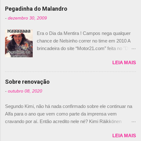
n
Pegadinha do Malandro
t
-
dezembro 30, 2009
á
Era o Dia da Mentira ! Campos nega qualquer
r
chance de Nelsinho correr no time em 2010 A
i
brincadeira do site “Motor21.com” feita no "Día
o
de los Santos Inocentes" – que equivale ao 1º
s
LEIA MAIS
de abril –, afirmando que Nelson Piquet havia
comprado 15% das ações da Campos, dando,
com isso, um lugar no time a Nelsinho Piquet,
Sobre renovação
foi esclarecida de uma vez por todas por
-
outubro 08, 2020
Daniele Audetto, diretor da escuderia. O
dirigente foi taxativo ao declarar que o brasileiro
Segundo Kimi, não há nada confirmado sobre ele continuar na
não será o companheiro de Bruno Senna em
Alfa para o ano que vem como parte da imprensa vem
2010. "Na verdade, nós recebemos uma oferta
cravando por aí. Então acredito nele né? Kimi Räikkönen
de Piquet", admitiu Audetto. “Mas depois de ter
answers latest rumours: "If you believe the news then it’s the
assinado com Bruno Senna, não podemos ter
LEIA MAIS
truth but I’ve never had an option in my contract so that’s
dois brasileiros”, explicou, dizendo ainda que