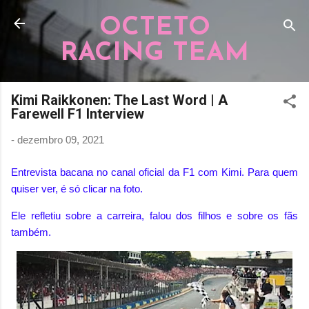
Pular para o conteúdo principal
OCTETO
RACING TEAM
Kimi Raikkonen: The Last Word | A
Farewell F1 Interview
-
dezembro 09, 2021
Entrevista bacana no canal oficial da F1 com Kimi. Para quem
quiser ver, é só clicar na foto.
Ele refletiu sobre a carreira, falou dos filhos e sobre os fãs
também.