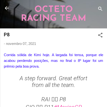
Pular para o conteúdo principal
OCTETO
RACING TEAM
P8
-
novembro 07, 2021
Corrida sólida de Kimi hoje. A largada foi tensa, porque ele
acabou perdendo posições, mas no final o 8º lugar foi um
prêmio pela boa prova.
A step forward. Great effort
from all the team.
RAI 👉🏻 P8