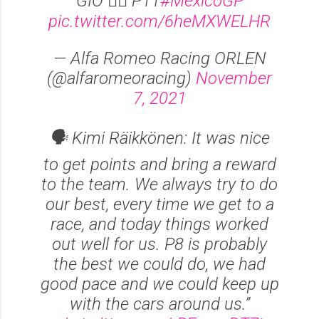
GIO 👉🏻 P11
#MexicoGP
pic.twitter.com/6heMXWELHR
— Alfa Romeo Racing ORLEN
(@alfaromeoracing)
November
7, 2021
🗣 Kimi Räikkönen: It was nice
to get points and bring a reward
to the team. We always try to do
our best, every time we get to a
race, and today things worked
out well for us. P8 is probably
the best we could do, we had
good pace and we could keep up
with the cars around us.”