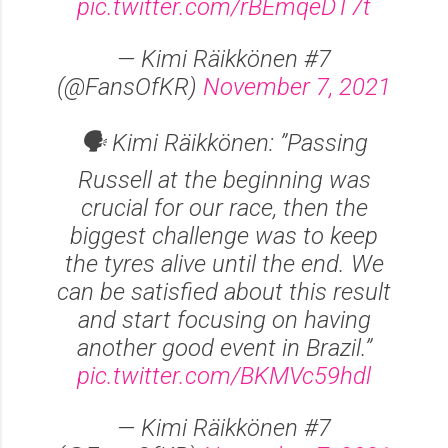
pic.twitter.com/rBEmqeDT7t
— Kimi Räikkönen #7
(@FansOfKR)
November 7, 2021
🗣 Kimi Räikkönen: ”Passing
Russell at the beginning was
crucial for our race, then the
biggest challenge was to keep
the tyres alive until the end. We
can be satisfied about this result
and start focusing on having
another good event in Brazil.”
pic.twitter.com/BKMVc59hdl
— Kimi Räikkönen #7