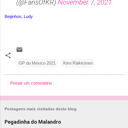
(@FansOfKR)
November 7, 2021
Beijinhos, Ludy
GP do México 2021
Kimi Räikkönen
Postar um comentário
C
o
m
Postagens mais visitadas deste blog
e
n
Pegadinha do Malandro