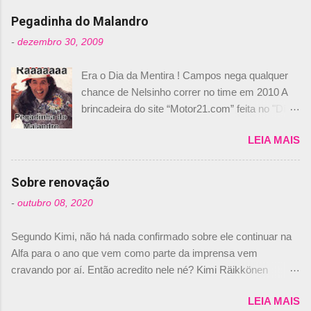
n
Pegadinha do Malandro
t
-
dezembro 30, 2009
á
Era o Dia da Mentira ! Campos nega qualquer
r
chance de Nelsinho correr no time em 2010 A
i
brincadeira do site “Motor21.com” feita no "Día
o
de los Santos Inocentes" – que equivale ao 1º
s
LEIA MAIS
de abril –, afirmando que Nelson Piquet havia
comprado 15% das ações da Campos, dando,
com isso, um lugar no time a Nelsinho Piquet,
Sobre renovação
foi esclarecida de uma vez por todas por
-
outubro 08, 2020
Daniele Audetto, diretor da escuderia. O
dirigente foi taxativo ao declarar que o brasileiro
Segundo Kimi, não há nada confirmado sobre ele continuar na
não será o companheiro de Bruno Senna em
Alfa para o ano que vem como parte da imprensa vem
2010. "Na verdade, nós recebemos uma oferta
cravando por aí. Então acredito nele né? Kimi Räikkönen
de Piquet", admitiu Audetto. “Mas depois de ter
answers latest rumours: "If you believe the news then it’s the
assinado com Bruno Senna, não podemos ter
LEIA MAIS
truth but I’ve never had an option in my contract so that’s
dois brasileiros”, explicou, dizendo ainda que