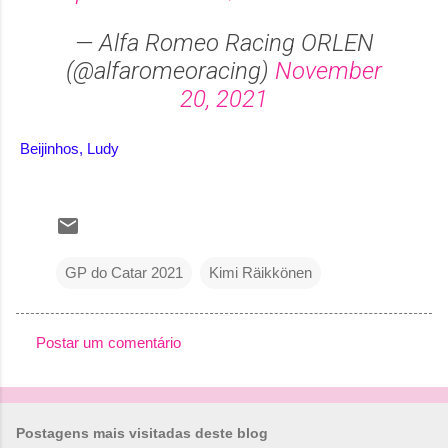
— Alfa Romeo Racing ORLEN
(@alfaromeoracing)
November
20, 2021
Beijinhos, Ludy
GP do Catar 2021
Kimi Räikkönen
Postar um comentário
C
o
m
Postagens mais visitadas deste blog
e