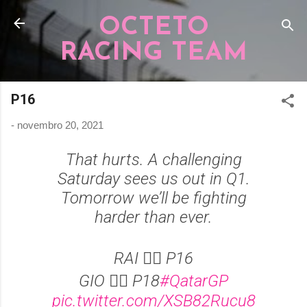
Pular para o conteúdo principal
OCTETO
RACING TEAM
P16
-
novembro 20, 2021
That hurts. A challenging
Saturday sees us out in Q1.
Tomorrow we’ll be fighting
harder than ever.
RAI 👉🏻 P16
GIO 👉🏻 P18
#QatarGP
pic.twitter.com/XSB82Rucu8