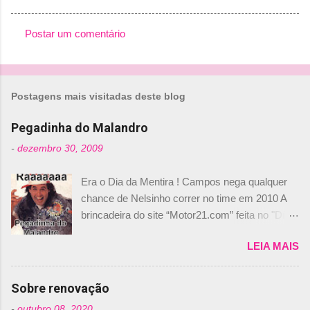
Postar um comentário
C
o
m
Postagens mais visitadas deste blog
e
n
Pegadinha do Malandro
t
-
dezembro 30, 2009
á
Era o Dia da Mentira ! Campos nega qualquer
r
chance de Nelsinho correr no time em 2010 A
i
brincadeira do site “Motor21.com” feita no "Día
o
de los Santos Inocentes" – que equivale ao 1º
s
LEIA MAIS
de abril –, afirmando que Nelson Piquet havia
comprado 15% das ações da Campos, dando,
com isso, um lugar no time a Nelsinho Piquet,
Sobre renovação
foi esclarecida de uma vez por todas por
-
outubro 08, 2020