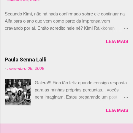
Daniele Audetto, diretor da escuderia. O
dirigente foi taxativo ao declarar que o brasileiro
Segundo Kimi, não há nada confirmado sobre ele continuar na
não será o companheiro de Bruno Senna em
Alfa para o ano que vem como parte da imprensa vem
2010. "Na verdade, nós recebemos uma oferta
cravando por aí. Então acredito nele né? Kimi Räikkönen
de Piquet", admitiu Audetto. “Mas depois de ter
answers latest rumours: "If you believe the news then it’s the
assinado com Bruno Senna, não podemos ter
LEIA MAIS
truth but I’ve never had an option in my contract so that’s
dois brasileiros”, explicou, dizendo ainda que
should, pretty much, tell you that it’s not true." #Kimi7 #EifelGP
não tem nada contra o filho do tricampeão
#AlfaRomeoRacing pic.twitter.com/77EDVn39Ia — Kimi
Paula Senna Lalli
Nelson Piquet. “Ele é um bom piloto, rápido e
Räikkönen #7 (@FansOfKR) October 8, 2020 Abaixo, o
experiente.” Audetto disse ainda que a suposta
-
novembro 08, 2009
Romain falando sobre o fato do Iceman estar há tantos anos na
compra de parte da Campos feita por Piquet
F1. What is it like to have Kimi as a team mate? 🙌 Over to you,
não corresponde à realidade. “O suposto 15%
Galera!!! Fico tão feliz quando consigo resposta
@RGrosjean ! #EifelGP 🇩🇪 #F1
de investimento seria menor do que aquilo que
para as minhas próprias perguntas... vocês
pic.twitter.com/GSAu1LWnwW — Formula 1 (@F1) October 8,
outros pilotos podem trazer: italianos, r...
nem imaginam. Estou preparando um post
2020 Beijinhos, Ludy
sobre Adriane Galisteu, porque percebi que
LEIA MAIS
nunca falei sobre ela, aqui no Octeto. No meio
das minhas pesquisas... daqui a pouco eu
conto... Há muito atrás, eu publiquei esta foto
aqui: Na época, rendeu um burburinho, porque