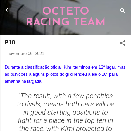
Pular para o conteúdo principal
OCTETO
RACING TEAM
P10
-
novembro 06, 2021
Durante a classificação oficial, Kimi terminou em 12º lugar, mas
as punições a alguns pilotos do grid rendeu a ele o 10º para
amanhã na largada.
"The result, with a few penalties
to rivals, means both cars will be
in good starting positions to
fight for a place in the top ten in
the race, with Kimi projected to