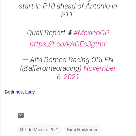
start in P10 ahead of Antonio in
P11"
Quali Report ⬇️
#MexicoGP
https://t.co/kAOEc3gtmr
— Alfa Romeo Racing ORLEN
(@alfaromeoracing)
November
6, 2021
Beijinhos, Ludy
GP do México 2021
Kimi Räikkönen