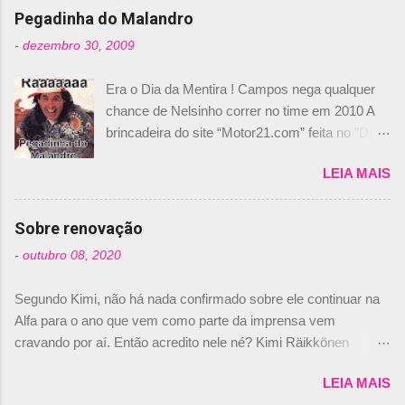
n
Pegadinha do Malandro
t
-
dezembro 30, 2009
á
Era o Dia da Mentira ! Campos nega qualquer
r
chance de Nelsinho correr no time em 2010 A
i
brincadeira do site “Motor21.com” feita no "Día
o
de los Santos Inocentes" – que equivale ao 1º
s
LEIA MAIS
de abril –, afirmando que Nelson Piquet havia
comprado 15% das ações da Campos, dando,
com isso, um lugar no time a Nelsinho Piquet,
Sobre renovação
foi esclarecida de uma vez por todas por
-
outubro 08, 2020
Daniele Audetto, diretor da escuderia. O
dirigente foi taxativo ao declarar que o brasileiro
Segundo Kimi, não há nada confirmado sobre ele continuar na
não será o companheiro de Bruno Senna em
Alfa para o ano que vem como parte da imprensa vem
2010. "Na verdade, nós recebemos uma oferta
cravando por aí. Então acredito nele né? Kimi Räikkönen
de Piquet", admitiu Audetto. “Mas depois de ter
answers latest rumours: "If you believe the news then it’s the
assinado com Bruno Senna, não podemos ter
LEIA MAIS
truth but I’ve never had an option in my contract so that’s
dois brasileiros”, explicou, dizendo ainda que