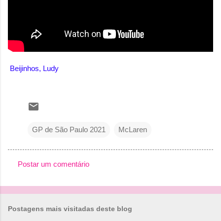
Beijinhos, Ludy
GP de São Paulo 2021
McLaren
Postar um comentário
C
o
m
Postagens mais visitadas deste blog
e