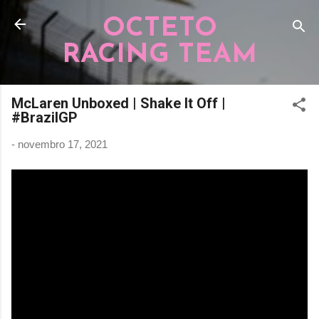
Pular para o conteúdo principal
OCTETO
RACING TEAM
McLaren Unboxed | Shake It Off |
#BrazilGP
-
novembro 17, 2021