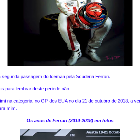
da segunda passagem do Iceman pela Scuderia Ferrari.
as para lembrar deste período não.
 Kimi na categoria, no GP dos EUA no dia 21 de outubro de 2018, a v
ara mim.
Os anos de Ferrari (2014-2018) em fotos