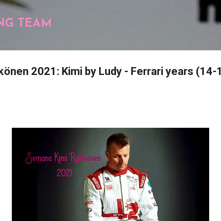
Pular para o conteúdo principal
NG TEAM
önen 2021: Kimi by Ludy - Ferrari years (14-