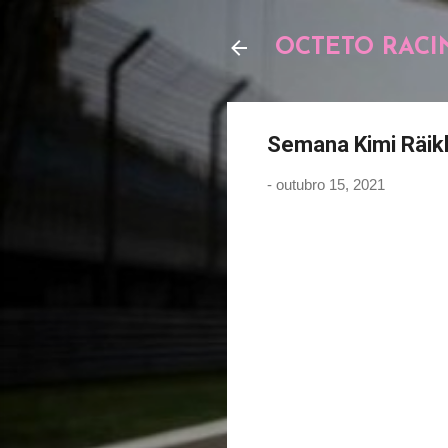
OCTETO RACI
Semana Kimi Räikk
-
outubro 15, 2021