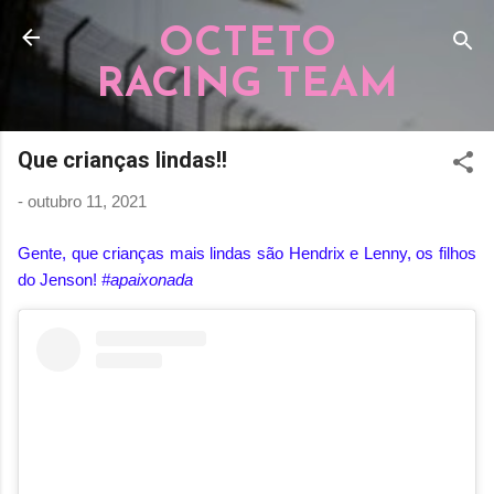
Pular para o conteúdo principal
OCTETO
RACING TEAM
Que crianças lindas!!
-
outubro 11, 2021
Gente, que crianças mais lindas são Hendrix e Lenny, os filhos
do Jenson!
#apaixonada