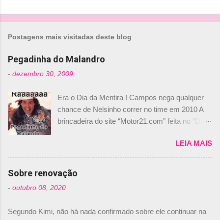
C
o
m
Postagens mais visitadas deste blog
e
n
Pegadinha do Malandro
t
-
dezembro 30, 2009
á
Era o Dia da Mentira ! Campos nega qualquer
r
chance de Nelsinho correr no time em 2010 A
i
brincadeira do site “Motor21.com” feita no "Día
o
de los Santos Inocentes" – que equivale ao 1º
s
LEIA MAIS
de abril –, afirmando que Nelson Piquet havia
comprado 15% das ações da Campos, dando,
com isso, um lugar no time a Nelsinho Piquet,
Sobre renovação
foi esclarecida de uma vez por todas por
-
outubro 08, 2020
Daniele Audetto, diretor da escuderia. O
dirigente foi taxativo ao declarar que o brasileiro
Segundo Kimi, não há nada confirmado sobre ele continuar na
não será o companheiro de Bruno Senna em