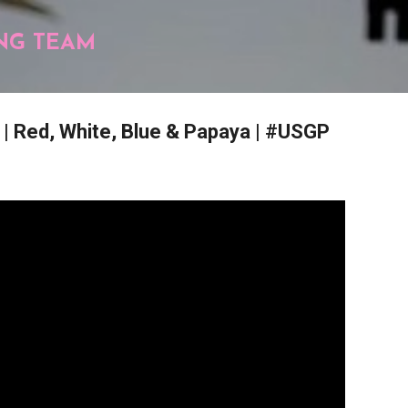
Pular para o conteúdo principal
NG TEAM
 Red, White, Blue & Papaya | #USGP