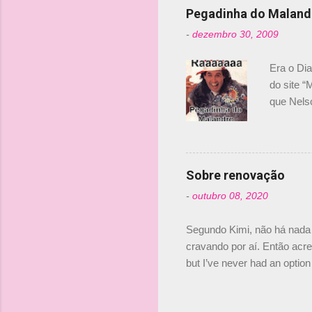
n
Pegadinha do Maland
t
-
dezembro 30, 2009
á
r
Era o Di
i
do site “
o
que Nels
Nelsinho 
s
dirigente
verdade,
Senna, nã
Sobre renovação
tricampeã
-
outubro 08, 2020
compra d
investime
Segundo Kimi, não há nada 
cravando por aí. Então acred
but I’ve never had an option 
#AlfaRomeoRacing pic.twi
falando sobre o fato do Ice