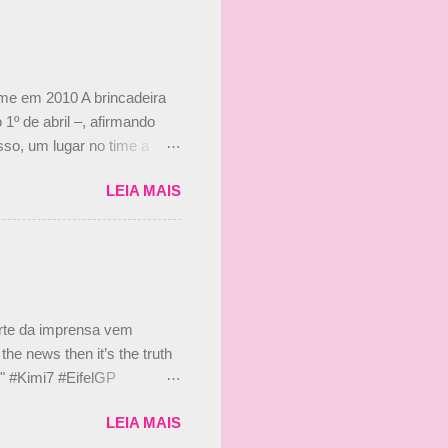
ime em 2010 A brincadeira
 1º de abril –, afirmando
so, um lugar no time a
etor da escuderia. O
LEIA MAIS
 Bruno Senna em 2010. "Na
 de ter assinado com Bruno
 nada contra o filho do
 disse ainda que a suposta
 suposto 15% de
s, r...
arte da imprensa vem
he news then it’s the truth
e." #Kimi7 #EifelGP
 2020 Abaixo, o Romain
LEIA MAIS
m mate? 🙌 Over to you,