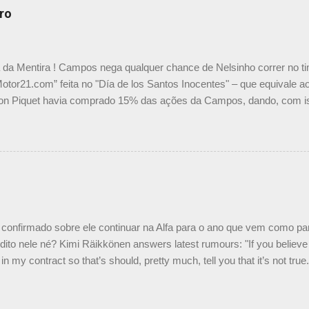
ro
a da Mentira ! Campos nega qualquer chance de Nelsinho correr no t
Motor21.com” feita no "Día de los Santos Inocentes" – que equivale ao
on Piquet havia comprado 15% das ações da Campos, dando, com is
Piquet, foi esclarecida de uma vez por todas por Daniele Audetto, dir
 foi taxativo ao declarar que o brasileiro não será o companheiro de
 nós recebemos uma oferta de Piquet", admitiu Audetto. “Mas depois
o podemos ter dois brasileiros”, explicou, dizendo ainda que não tem
o Nelson Piquet. “Ele é um bom piloto, rápido e experiente.” Audetto
e parte da Campos feita por Piquet não corresponde à realidade. “O
nto seria menor do que aquilo que outros pilotos podem trazer: italiano
confirmado sobre ele continuar na Alfa para o ano que vem como p
ito nele né? Kimi Räikkönen answers latest rumours: "If you believe t
in my contract so that’s should, pretty much, tell you that it’s not tru
tter.com/77EDVn39Ia — Kimi Räikkönen #7 (@FansOfKR) October 8,
man estar há tantos anos na F1. What is it like to have Kimi as a tea