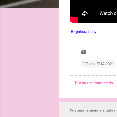
Beijinhos, Ludy
GP dos EUA 2021
Postar um comentário
C
o
m
Postagens mais visitadas 
e