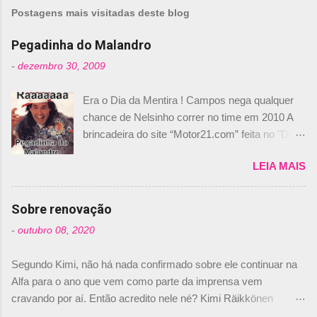
m
Postagens mais visitadas deste blog
e
n
Pegadinha do Malandro
t
-
dezembro 30, 2009
á
Era o Dia da Mentira ! Campos nega qualquer
r
chance de Nelsinho correr no time em 2010 A
i
brincadeira do site “Motor21.com” feita no "Día
o
de los Santos Inocentes" – que equivale ao 1º
s
LEIA MAIS
de abril –, afirmando que Nelson Piquet havia
comprado 15% das ações da Campos, dando,
com isso, um lugar no time a Nelsinho Piquet,
Sobre renovação
foi esclarecida de uma vez por todas por
-
outubro 08, 2020
Daniele Audetto, diretor da escuderia. O
dirigente foi taxativo ao declarar que o brasileiro
Segundo Kimi, não há nada confirmado sobre ele continuar na
não será o companheiro de Bruno Senna em
Alfa para o ano que vem como parte da imprensa vem
2010. "Na verdade, nós recebemos uma oferta
cravando por aí. Então acredito nele né? Kimi Räikkönen
de Piquet", admitiu Audetto. “Mas depois de ter
answers latest rumours: "If you believe the news then it’s the