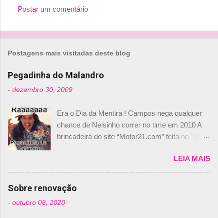
Postar um comentário
C
o
m
Postagens mais visitadas deste blog
e
n
Pegadinha do Malandro
t
-
dezembro 30, 2009
á
Era o Dia da Mentira ! Campos nega qualquer
r
chance de Nelsinho correr no time em 2010 A
i
brincadeira do site “Motor21.com” feita no "Día
o
de los Santos Inocentes" – que equivale ao 1º
s
LEIA MAIS
de abril –, afirmando que Nelson Piquet havia
comprado 15% das ações da Campos, dando,
com isso, um lugar no time a Nelsinho Piquet,
Sobre renovação
foi esclarecida de uma vez por todas por
-
outubro 08, 2020
Daniele Audetto, diretor da escuderia. O