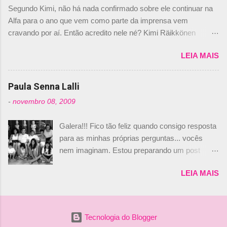
dirigente foi taxativo ao declarar que o brasileiro
Segundo Kimi, não há nada confirmado sobre ele continuar na
não será o companheiro de Bruno Senna em
Alfa para o ano que vem como parte da imprensa vem
2010. "Na verdade, nós recebemos uma oferta
cravando por aí. Então acredito nele né? Kimi Räikkönen
de Piquet", admitiu Audetto. “Mas depois de ter
answers latest rumours: "If you believe the news then it’s the
assinado com Bruno Senna, não podemos ter
LEIA MAIS
truth but I’ve never had an option in my contract so that’s
dois brasileiros”, explicou, dizendo ainda que
should, pretty much, tell you that it’s not true." #Kimi7 #EifelGP
não tem nada contra o filho do tricampeão
#AlfaRomeoRacing pic.twitter.com/77EDVn39Ia — Kimi
Paula Senna Lalli
Nelson Piquet. “Ele é um bom piloto, rápido e
Räikkönen #7 (@FansOfKR) October 8, 2020 Abaixo, o
experiente.” Audetto disse ainda que a suposta
-
novembro 08, 2009
Romain falando sobre o fato do Iceman estar há tantos anos na
compra de parte da Campos feita por Piquet
F1. What is it like to have Kimi as a team mate? 🙌 Over to you,
não corresponde à realidade. “O suposto 15%
Galera!!! Fico tão feliz quando consigo resposta
@RGrosjean ! #EifelGP 🇩🇪 #F1
de investimento seria menor do que aquilo que
para as minhas próprias perguntas... vocês
pic.twitter.com/GSAu1LWnwW — Formula 1 (@F1) October 8,
outros pilotos podem trazer: italianos, r...
nem imaginam. Estou preparando um post
2020 Beijinhos, Ludy
sobre Adriane Galisteu, porque percebi que
LEIA MAIS
nunca falei sobre ela, aqui no Octeto. No meio
das minhas pesquisas... daqui a pouco eu
conto... Há muito atrás, eu publiquei esta foto
aqui: Na época, rendeu um burburinho, porque
Tecnologia do Blogger
legendei a foto, dizendo que a menina ao lado