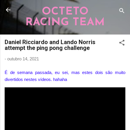
Pular para o conteúdo principal
OCTETO
RACING TEAM
Daniel Ricciardo and Lando Norris
attempt the ping pong challenge
-
outubro 14, 2021
É de semana passada, eu sei, mas estes dois são muito
divertidos nestes vídeos. hahaha