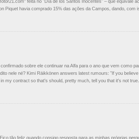
Motor21.com” feita no "Día de los Santos Inocentes" – que equivale ao
on Piquet havia comprado 15% das ações da Campos, dando, com is
Piquet, foi esclarecida de uma vez por todas por Daniele Audetto, dir
 foi taxativo ao declarar que o brasileiro não será o companheiro de
 nós recebemos uma oferta de Piquet", admitiu Audetto. “Mas depois
o podemos ter dois brasileiros”, explicou, dizendo ainda que não tem
o Nelson Piquet. “Ele é um bom piloto, rápido e experiente.” Audetto
e parte da Campos feita por Piquet não corresponde à realidade. “O
nto seria menor do que aquilo que outros pilotos podem trazer: italiano
confirmado sobre ele continuar na Alfa para o ano que vem como p
ito nele né? Kimi Räikkönen answers latest rumours: "If you believe t
in my contract so that’s should, pretty much, tell you that it’s not tru
tter.com/77EDVn39Ia — Kimi Räikkönen #7 (@FansOfKR) October 8,
man estar há tantos anos na F1. What is it like to have Kimi as a tea
 #F1 pic.twitter.com/GSAu1LWnwW — Formula 1 (@F1) October 8, 
 Fico tão feliz quando consigo resposta para as minhas próprias per