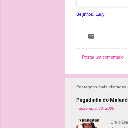
Beijinhos, Ludy
Postar um comentário
C
o
m
Postagens mais visitadas 
e
n
Pegadinha do Maland
t
-
dezembro 30, 2009
á
r
Era o Di
i