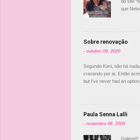
do site “
o
que Nels
Nelsinho 
s
dirigente
verdade,
Senna, nã
Sobre renovação
tricampeã
-
outubro 08, 2020
compra d
investime
Segundo Kimi, não há nada 
cravando por aí. Então acred
but I’ve never had an option 
#AlfaRomeoRacing pic.twi
falando sobre o fato do Ice
@RGrosjean ! #EifelGP 🇩
Paula Senna Lalli
-
novembro 08, 2009
Galera!!!