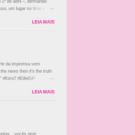
 1º de abril –, afirmando
so, um lugar no time a
etor da escuderia. O
LEIA MAIS
 Bruno Senna em 2010. "Na
 de ter assinado com Bruno
 nada contra o filho do
 disse ainda que a suposta
 suposto 15% de
s, r...
arte da imprensa vem
he news then it’s the truth
e." #Kimi7 #EifelGP
 2020 Abaixo, o Romain
LEIA MAIS
m mate? 🙌 Over to you,
2020 Beijinhos, Ludy
guntas... vocês nem