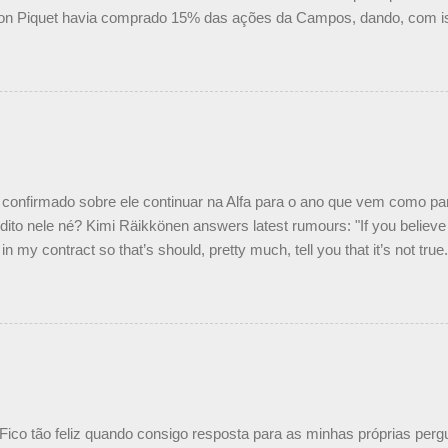
on Piquet havia comprado 15% das ações da Campos, dando, com is
Piquet, foi esclarecida de uma vez por todas por Daniele Audetto, dir
 foi taxativo ao declarar que o brasileiro não será o companheiro de
 nós recebemos uma oferta de Piquet", admitiu Audetto. “Mas depois
o podemos ter dois brasileiros”, explicou, dizendo ainda que não tem
o Nelson Piquet. “Ele é um bom piloto, rápido e experiente.” Audetto
e parte da Campos feita por Piquet não corresponde à realidade. “O
nto seria menor do que aquilo que outros pilotos podem trazer: italiano
confirmado sobre ele continuar na Alfa para o ano que vem como p
ito nele né? Kimi Räikkönen answers latest rumours: "If you believe t
in my contract so that’s should, pretty much, tell you that it’s not tru
tter.com/77EDVn39Ia — Kimi Räikkönen #7 (@FansOfKR) October 8,
man estar há tantos anos na F1. What is it like to have Kimi as a tea
 #F1 pic.twitter.com/GSAu1LWnwW — Formula 1 (@F1) October 8, 
 Fico tão feliz quando consigo resposta para as minhas próprias per