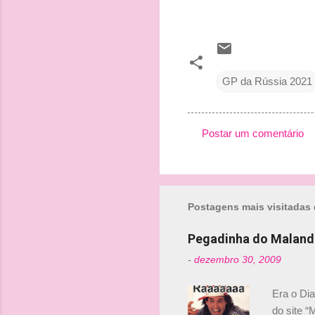
GP da Rússia 2021
Postar um comentário
C
o
m
Postagens mais visitadas 
e
n
Pegadinha do Maland
t
-
dezembro 30, 2009
á
r
Era o Di
i
do site “