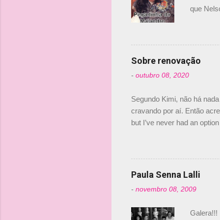
o
que Nels
Nelsinho 
s
dirigente
verdade,
Senna, nã
Sobre renovação
tricampeã
-
outubro 08, 2020
compra d
investime
Segundo Kimi, não há nada 
cravando por aí. Então acred
but I’ve never had an option 
#AlfaRomeoRacing pic.twi
falando sobre o fato do Ice
@RGrosjean ! #EifelGP 🇩
Paula Senna Lalli
-
novembro 08, 2009
Galera!!!