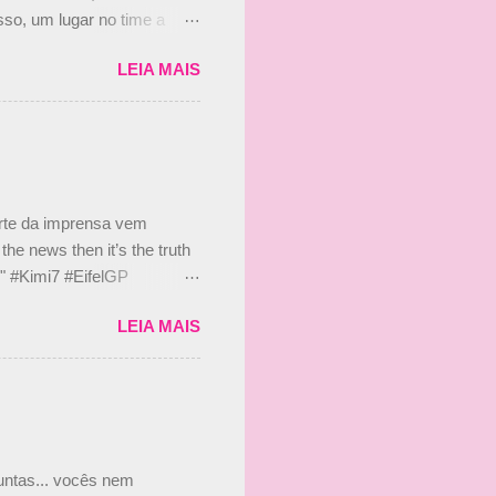
so, um lugar no time a
etor da escuderia. O
LEIA MAIS
 Bruno Senna em 2010. "Na
 de ter assinado com Bruno
 nada contra o filho do
 disse ainda que a suposta
 suposto 15% de
s, r...
arte da imprensa vem
he news then it’s the truth
e." #Kimi7 #EifelGP
 2020 Abaixo, o Romain
LEIA MAIS
m mate? 🙌 Over to you,
2020 Beijinhos, Ludy
guntas... vocês nem