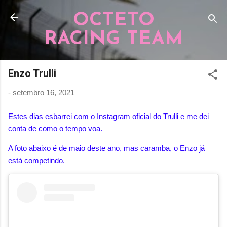
Pular para o conteúdo principal
OCTETO
RACING TEAM
Enzo Trulli
-
setembro 16, 2021
Estes dias esbarrei com o Instagram oficial do Trulli e me dei
conta de como o tempo voa.
A foto abaixo é de maio deste ano, mas caramba, o Enzo já
está competindo.