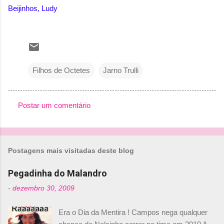
Beijinhos, Ludy
Filhos de Octetes
Jarno Trulli
Postar um comentário
C
o
m
Postagens mais visitadas deste blog
e
n
Pegadinha do Malandro
t
-
dezembro 30, 2009
á
Era o Dia da Mentira ! Campos nega qualquer
r