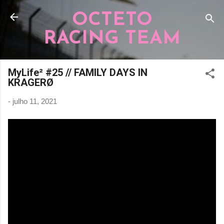
Pular para o conteúdo principal
OCTETO
RACING TEAM
MyLife² #25 // FAMILY DAYS IN
KRAGERØ
-
julho 11, 2021