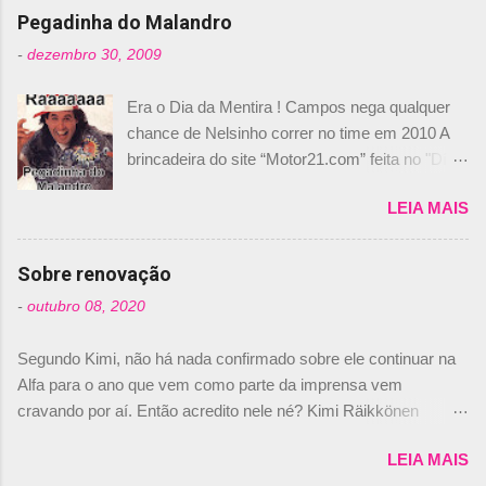
n
Pegadinha do Malandro
t
-
dezembro 30, 2009
á
Era o Dia da Mentira ! Campos nega qualquer
r
chance de Nelsinho correr no time em 2010 A
i
brincadeira do site “Motor21.com” feita no "Día
o
de los Santos Inocentes" – que equivale ao 1º
s
LEIA MAIS
de abril –, afirmando que Nelson Piquet havia
comprado 15% das ações da Campos, dando,
com isso, um lugar no time a Nelsinho Piquet,
Sobre renovação
foi esclarecida de uma vez por todas por
-
outubro 08, 2020
Daniele Audetto, diretor da escuderia. O
dirigente foi taxativo ao declarar que o brasileiro
Segundo Kimi, não há nada confirmado sobre ele continuar na
não será o companheiro de Bruno Senna em
Alfa para o ano que vem como parte da imprensa vem
2010. "Na verdade, nós recebemos uma oferta
cravando por aí. Então acredito nele né? Kimi Räikkönen
de Piquet", admitiu Audetto. “Mas depois de ter
answers latest rumours: "If you believe the news then it’s the
assinado com Bruno Senna, não podemos ter
LEIA MAIS
truth but I’ve never had an option in my contract so that’s
dois brasileiros”, explicou, dizendo ainda que