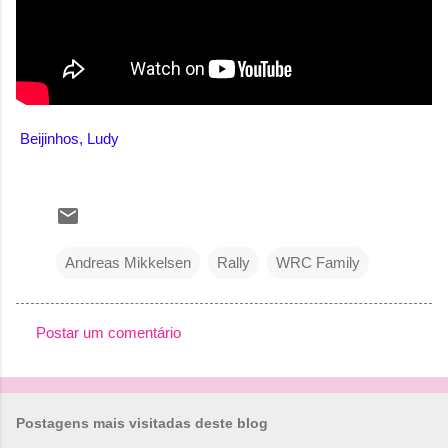
Beijinhos, Ludy
Andreas Mikkelsen
Rally
WRC Family
Postar um comentário
C
o
m
Postagens mais visitadas deste blog
e