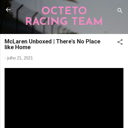
Pular para o conteúdo principal
OCTETO
RACING TEAM
McLaren Unboxed | There's No Place
like Home
-
julho 21, 2021