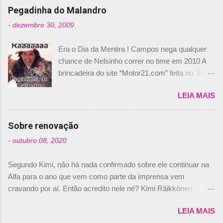
n
Pegadinha do Malandro
t
-
dezembro 30, 2009
á
Era o Dia da Mentira ! Campos nega qualquer
r
chance de Nelsinho correr no time em 2010 A
i
brincadeira do site “Motor21.com” feita no "Día
o
de los Santos Inocentes" – que equivale ao 1º
s
LEIA MAIS
de abril –, afirmando que Nelson Piquet havia
comprado 15% das ações da Campos, dando,
com isso, um lugar no time a Nelsinho Piquet,
Sobre renovação
foi esclarecida de uma vez por todas por
-
outubro 08, 2020
Daniele Audetto, diretor da escuderia. O
dirigente foi taxativo ao declarar que o brasileiro
Segundo Kimi, não há nada confirmado sobre ele continuar na
não será o companheiro de Bruno Senna em
Alfa para o ano que vem como parte da imprensa vem
2010. "Na verdade, nós recebemos uma oferta
cravando por aí. Então acredito nele né? Kimi Räikkönen
de Piquet", admitiu Audetto. “Mas depois de ter
answers latest rumours: "If you believe the news then it’s the
assinado com Bruno Senna, não podemos ter
LEIA MAIS
truth but I’ve never had an option in my contract so that’s
dois brasileiros”, explicou, dizendo ainda que