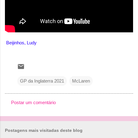
Beijinhos, Ludy
GP da Inglaterra 2021
McLaren
Postar um comentário
C
o
m
Postagens mais visitadas deste blog
e