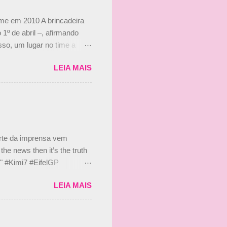
ime em 2010 A brincadeira
 1º de abril –, afirmando
so, um lugar no time a
etor da escuderia. O
LEIA MAIS
 Bruno Senna em 2010. "Na
 de ter assinado com Bruno
 nada contra o filho do
 disse ainda que a suposta
 suposto 15% de
s, r...
arte da imprensa vem
he news then it’s the truth
e." #Kimi7 #EifelGP
 2020 Abaixo, o Romain
LEIA MAIS
m mate? 🙌 Over to you,
2020 Beijinhos, Ludy