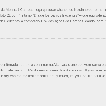
a da Mentira ! Campos nega qualquer chance de Nelsinho correr no t
Motor21.com” feita no "Día de los Santos Inocentes" – que equivale ao
on Piquet havia comprado 15% das ações da Campos, dando, com is
Piquet, foi esclarecida de uma vez por todas por Daniele Audetto, dir
 foi taxativo ao declarar que o brasileiro não será o companheiro de
 nós recebemos uma oferta de Piquet", admitiu Audetto. “Mas depois
o podemos ter dois brasileiros”, explicou, dizendo ainda que não tem
o Nelson Piquet. “Ele é um bom piloto, rápido e experiente.” Audetto
e parte da Campos feita por Piquet não corresponde à realidade. “O
nto seria menor do que aquilo que outros pilotos podem trazer: italiano
confirmado sobre ele continuar na Alfa para o ano que vem como p
ito nele né? Kimi Räikkönen answers latest rumours: "If you believe t
in my contract so that’s should, pretty much, tell you that it’s not tru
tter.com/77EDVn39Ia — Kimi Räikkönen #7 (@FansOfKR) October 8,
man estar há tantos anos na F1. What is it like to have Kimi as a tea
 #F1 pic.twitter.com/GSAu1LWnwW — Formula 1 (@F1) October 8, 