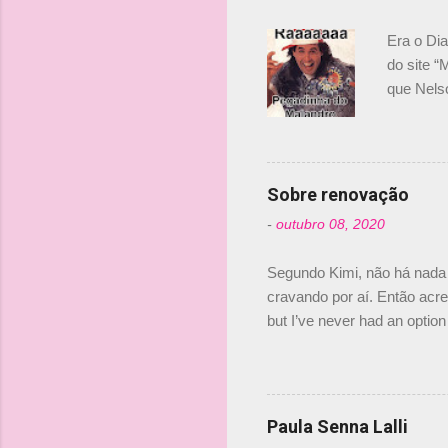
á
r
Era o Di
i
do site “
o
que Nels
Nelsinho 
s
dirigente
verdade,
Senna, nã
Sobre renovação
tricampeã
-
outubro 08, 2020
compra d
investime
Segundo Kimi, não há nada 
cravando por aí. Então acred
but I’ve never had an option 
#AlfaRomeoRacing pic.twi
falando sobre o fato do Ice
@RGrosjean ! #EifelGP 🇩
Paula Senna Lalli