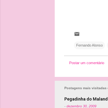
Fernando Alonso
Postar um comentário
C
o
m
Postagens mais visitadas 
e
n
Pegadinha do Maland
t
-
dezembro 30, 2009