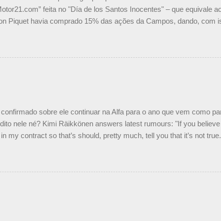
Motor21.com” feita no "Día de los Santos Inocentes" – que equivale ao
on Piquet havia comprado 15% das ações da Campos, dando, com is
Piquet, foi esclarecida de uma vez por todas por Daniele Audetto, dir
 foi taxativo ao declarar que o brasileiro não será o companheiro de
 nós recebemos uma oferta de Piquet", admitiu Audetto. “Mas depois
o podemos ter dois brasileiros”, explicou, dizendo ainda que não tem
o Nelson Piquet. “Ele é um bom piloto, rápido e experiente.” Audetto
e parte da Campos feita por Piquet não corresponde à realidade. “O
nto seria menor do que aquilo que outros pilotos podem trazer: italiano
confirmado sobre ele continuar na Alfa para o ano que vem como p
ito nele né? Kimi Räikkönen answers latest rumours: "If you believe t
in my contract so that’s should, pretty much, tell you that it’s not tru
tter.com/77EDVn39Ia — Kimi Räikkönen #7 (@FansOfKR) October 8,
man estar há tantos anos na F1. What is it like to have Kimi as a tea
 #F1 pic.twitter.com/GSAu1LWnwW — Formula 1 (@F1) October 8, 