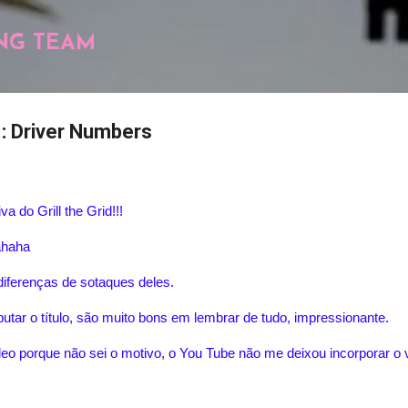
Pular para o conteúdo principal
NG TEAM
1: Driver Numbers
a do Grill the Grid!!!
ahaha
diferenças de sotaques deles.
putar o título, são muito bons em lembrar de tudo, impressionante.
deo porque não sei o motivo, o You Tube não me deixou incorporar o 