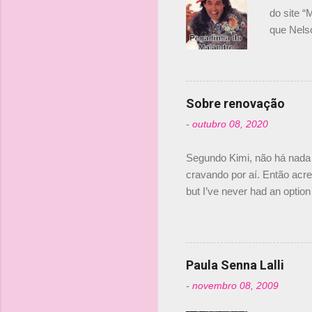
i
do site “
o
que Nels
Nelsinho 
s
dirigente
verdade,
Senna, nã
Sobre renovação
tricampeã
-
outubro 08, 2020
compra d
investime
Segundo Kimi, não há nada 
cravando por aí. Então acred
but I’ve never had an option 
#AlfaRomeoRacing pic.twi
falando sobre o fato do Ice
@RGrosjean ! #EifelGP 🇩
Paula Senna Lalli
-
novembro 08, 2009