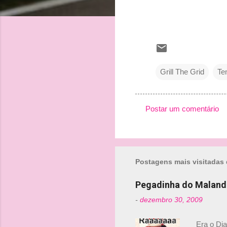
Grill The Grid
Te
Postar um comentário
C
o
m
Postagens mais visitadas 
e
n
Pegadinha do Maland
t
-
dezembro 30, 2009
á
r
Era o Di