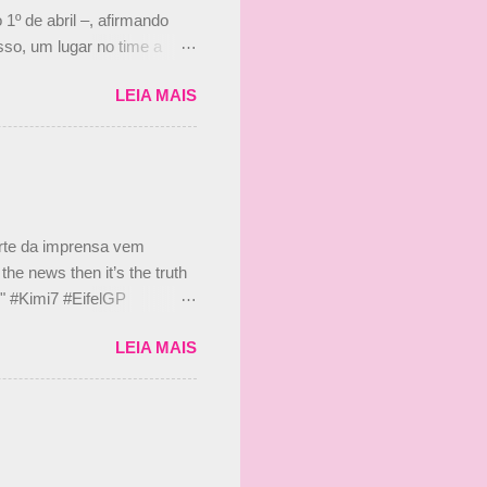
 1º de abril –, afirmando
so, um lugar no time a
etor da escuderia. O
LEIA MAIS
 Bruno Senna em 2010. "Na
 de ter assinado com Bruno
 nada contra o filho do
 disse ainda que a suposta
 suposto 15% de
s, r...
arte da imprensa vem
he news then it’s the truth
e." #Kimi7 #EifelGP
 2020 Abaixo, o Romain
LEIA MAIS
m mate? 🙌 Over to you,
2020 Beijinhos, Ludy