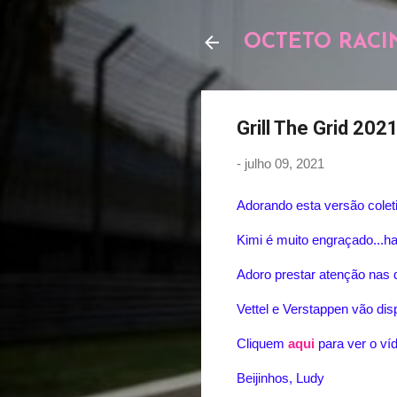
OCTETO RACI
Grill The Grid 202
-
julho 09, 2021
Adorando esta versão coletiv
Kimi é muito engraçado...h
Adoro prestar atenção nas 
Vettel e Verstappen vão dis
Cliquem
aqui
para ver o ví
Beijinhos, Ludy