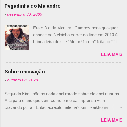
n
Pegadinha do Malandro
t
-
dezembro 30, 2009
á
Era o Dia da Mentira ! Campos nega qualquer
r
chance de Nelsinho correr no time em 2010 A
i
brincadeira do site “Motor21.com” feita no "Día
o
de los Santos Inocentes" – que equivale ao 1º
s
LEIA MAIS
de abril –, afirmando que Nelson Piquet havia
comprado 15% das ações da Campos, dando,
com isso, um lugar no time a Nelsinho Piquet,
Sobre renovação
foi esclarecida de uma vez por todas por
-
outubro 08, 2020
Daniele Audetto, diretor da escuderia. O
dirigente foi taxativo ao declarar que o brasileiro
Segundo Kimi, não há nada confirmado sobre ele continuar na
não será o companheiro de Bruno Senna em
Alfa para o ano que vem como parte da imprensa vem
2010. "Na verdade, nós recebemos uma oferta
cravando por aí. Então acredito nele né? Kimi Räikkönen
de Piquet", admitiu Audetto. “Mas depois de ter
answers latest rumours: "If you believe the news then it’s the
assinado com Bruno Senna, não podemos ter
LEIA MAIS
truth but I’ve never had an option in my contract so that’s
dois brasileiros”, explicou, dizendo ainda que