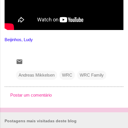
Beijinhos, Ludy
Andreas Mikkelsen
WRC
WRC Family
Postar um comentário
C
o
m
Postagens mais visitadas deste blog
e