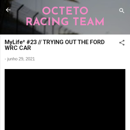
Pular para o conteúdo principal
OCTETO
RACING TEAM
MyLife² #23 // TRYING OUT THE FORD
WRC CAR
-
junho 29, 2021