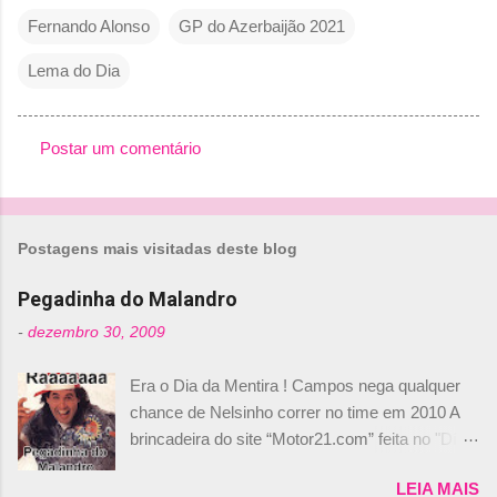
Fernando Alonso
GP do Azerbaijão 2021
Lema do Dia
Postar um comentário
C
o
m
Postagens mais visitadas deste blog
e
n
Pegadinha do Malandro
t
-
dezembro 30, 2009
á
Era o Dia da Mentira ! Campos nega qualquer
r
chance de Nelsinho correr no time em 2010 A
i
brincadeira do site “Motor21.com” feita no "Día
o
de los Santos Inocentes" – que equivale ao 1º
s
LEIA MAIS
de abril –, afirmando que Nelson Piquet havia