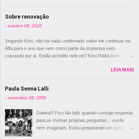
comprado 15% das ações da Campos, dando,
com isso, um lugar no time a Nelsinho Piquet,
Sobre renovação
foi esclarecida de uma vez por todas por
-
outubro 08, 2020
Daniele Audetto, diretor da escuderia. O
dirigente foi taxativo ao declarar que o brasileiro
Segundo Kimi, não há nada confirmado sobre ele continuar na
não será o companheiro de Bruno Senna em
Alfa para o ano que vem como parte da imprensa vem
2010. "Na verdade, nós recebemos uma oferta
cravando por aí. Então acredito nele né? Kimi Räikkönen
de Piquet", admitiu Audetto. “Mas depois de ter
answers latest rumours: "If you believe the news then it’s the
assinado com Bruno Senna, não podemos ter
LEIA MAIS
truth but I’ve never had an option in my contract so that’s
dois brasileiros”, explicou, dizendo ainda que
should, pretty much, tell you that it’s not true." #Kimi7 #EifelGP
não tem nada contra o filho do tricampeão
#AlfaRomeoRacing pic.twitter.com/77EDVn39Ia — Kimi
Paula Senna Lalli
Nelson Piquet. “Ele é um bom piloto, rápido e
Räikkönen #7 (@FansOfKR) October 8, 2020 Abaixo, o
experiente.” Audetto disse ainda que a suposta
-
novembro 08, 2009
Romain falando sobre o fato do Iceman estar há tantos anos na
compra de parte da Campos feita por Piquet
F1. What is it like to have Kimi as a team mate? 🙌 Over to you,
não corresponde à realidade. “O suposto 15%
Galera!!! Fico tão feliz quando consigo resposta
@RGrosjean ! #EifelGP 🇩🇪 #F1
de investimento seria menor do que aquilo que
para as minhas próprias perguntas... vocês
pic.twitter.com/GSAu1LWnwW — Formula 1 (@F1) October 8,
outros pilotos podem trazer: italianos, r...
nem imaginam. Estou preparando um post
2020 Beijinhos, Ludy
sobre Adriane Galisteu, porque percebi que