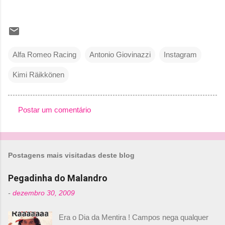
Alfa Romeo Racing
Antonio Giovinazzi
Instagram
Kimi Räikkönen
Postar um comentário
C
o
m
Postagens mais visitadas deste blog
e
n
Pegadinha do Malandro
t
-
dezembro 30, 2009
á
Era o Dia da Mentira ! Campos nega qualquer
r