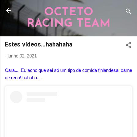
Pular para o conteúdo principal
OCTETO
RACING TEAM
Estes vídeos...hahahaha
-
junho 02, 2021
Cara.... Eu acho que sei só um tipo de comida finlandesa, carne
de rena! hahaha...