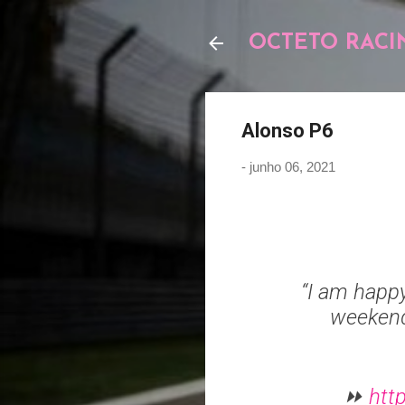
OCTETO RACI
Alonso P6
-
junho 06, 2021
“I am happ
weekend,
⏩
htt