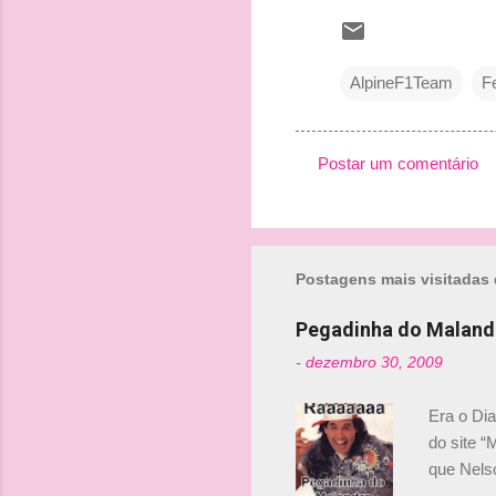
AlpineF1Team
F
Postar um comentário
C
o
m
Postagens mais visitadas 
e
n
Pegadinha do Maland
t
-
dezembro 30, 2009
á
r
Era o Di
i
do site “
o
que Nels
Nelsinho 