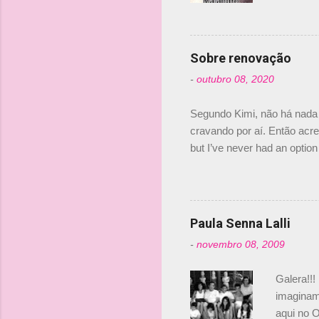
s
dirigente
verdade,
Senna, nã
Sobre renovação
tricampeã
-
outubro 08, 2020
compra d
investime
Segundo Kimi, não há nada 
cravando por aí. Então acred
but I’ve never had an option 
#AlfaRomeoRacing pic.twi
falando sobre o fato do Ice
@RGrosjean ! #EifelGP 🇩
Paula Senna Lalli
-
novembro 08, 2009
Galera!!!
imaginam.
aqui no O