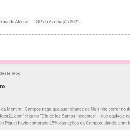
ernando Alonso
GP do Azerbaijão 2021
deste blog
ro
a da Mentira ! Campos nega qualquer chance de Nelsinho correr no t
Motor21.com” feita no "Día de los Santos Inocentes" – que equivale ao
on Piquet havia comprado 15% das ações da Campos, dando, com is
Piquet, foi esclarecida de uma vez por todas por Daniele Audetto, dir