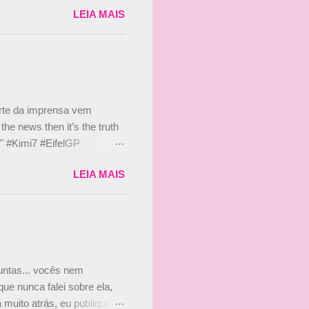
LEIA MAIS
 Bruno Senna em 2010. "Na
 de ter assinado com Bruno
 nada contra o filho do
 disse ainda que a suposta
 suposto 15% de
s, r...
arte da imprensa vem
he news then it’s the truth
e." #Kimi7 #EifelGP
 2020 Abaixo, o Romain
LEIA MAIS
m mate? 🙌 Over to you,
2020 Beijinhos, Ludy
guntas... vocês nem
ue nunca falei sobre ela,
muito atrás, eu publiquei