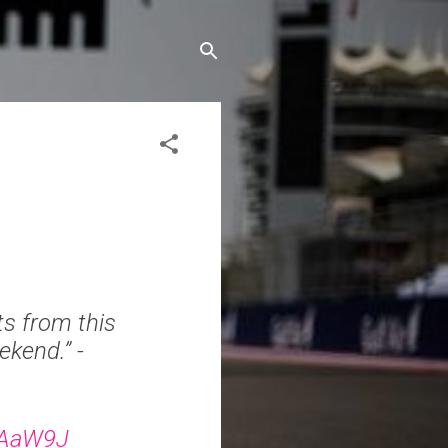
s from this
ekend.” -
IAaW9J