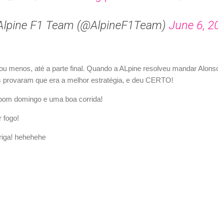
Alpine F1 Team (@AlpineF1Team)
June 6, 2
ou menos, até a parte final. Quando a ALpine resolveu mandar Alonso
es provaram que era a melhor estratégia, e deu CERTO!
 bom domingo e uma boa corrida!
r fogo!
briga! hehehehe