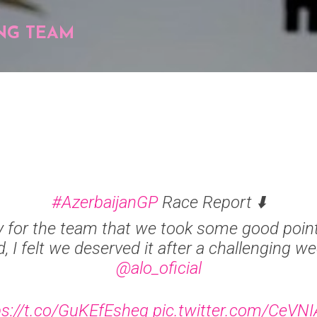
Pular para o conteúdo principal
NG TEAM
#AzerbaijanGP
Race Report ⬇️
y for the team that we took some good point
 I felt we deserved it after a challenging we
@alo_oficial
ps://t.co/GuKEfEsheg
pic.twitter.com/CeVN