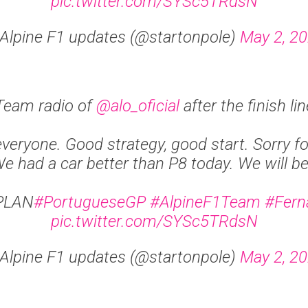
pic.twitter.com/SYSc5TRdsN
Alpine F1 updates (@startonpole)
May 2, 2
Team radio of
@alo_oficial
after the finish lin
veryone. Good strategy, good start. Sorry f
We had a car better than P8 today. We will b
PLAN
#PortugueseGP
#AlpineF1Team
#Fern
pic.twitter.com/SYSc5TRdsN
Alpine F1 updates (@startonpole)
May 2, 2