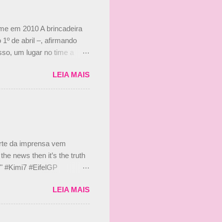
ime em 2010 A brincadeira
 1º de abril –, afirmando
so, um lugar no time a
etor da escuderia. O
LEIA MAIS
 Bruno Senna em 2010. "Na
 de ter assinado com Bruno
 nada contra o filho do
 disse ainda que a suposta
 suposto 15% de
s, r...
arte da imprensa vem
he news then it’s the truth
e." #Kimi7 #EifelGP
 2020 Abaixo, o Romain
LEIA MAIS
m mate? 🙌 Over to you,
2020 Beijinhos, Ludy