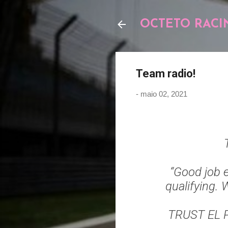
OCTETO RACI
Team radio!
-
maio 02, 2021
“Good job e
qualifying. 
TRUST EL 