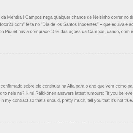
a da Mentira ! Campos nega qualquer chance de Nelsinho correr no t
Motor21.com” feita no "Día de los Santos Inocentes" – que equivale ao
on Piquet havia comprado 15% das ações da Campos, dando, com is
Piquet, foi esclarecida de uma vez por todas por Daniele Audetto, dir
 foi taxativo ao declarar que o brasileiro não será o companheiro de
 nós recebemos uma oferta de Piquet", admitiu Audetto. “Mas depois
o podemos ter dois brasileiros”, explicou, dizendo ainda que não tem
o Nelson Piquet. “Ele é um bom piloto, rápido e experiente.” Audetto
e parte da Campos feita por Piquet não corresponde à realidade. “O
nto seria menor do que aquilo que outros pilotos podem trazer: italiano
confirmado sobre ele continuar na Alfa para o ano que vem como p
ito nele né? Kimi Räikkönen answers latest rumours: "If you believe t
in my contract so that’s should, pretty much, tell you that it’s not tru
tter.com/77EDVn39Ia — Kimi Räikkönen #7 (@FansOfKR) October 8,
man estar há tantos anos na F1. What is it like to have Kimi as a tea
 #F1 pic.twitter.com/GSAu1LWnwW — Formula 1 (@F1) October 8, 