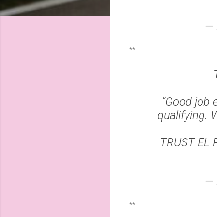
— 
**
“Good job e
qualifying. 
TRUST EL 
— 
**