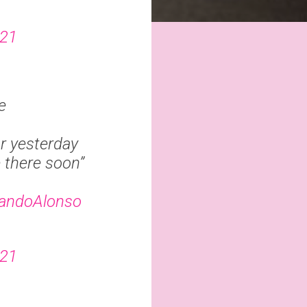
021
e
or yesterday
e there soon”
andoAlonso
021