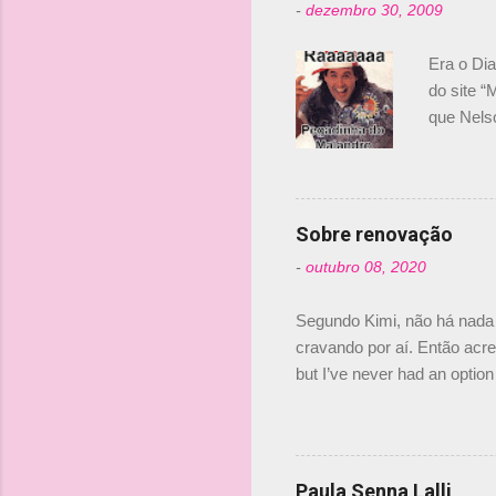
-
dezembro 30, 2009
á
r
Era o Di
i
do site “
o
que Nels
Nelsinho 
s
dirigente
verdade,
Senna, nã
Sobre renovação
tricampeã
-
outubro 08, 2020
compra d
investime
Segundo Kimi, não há nada 
cravando por aí. Então acred
but I’ve never had an option 
#AlfaRomeoRacing pic.twi
falando sobre o fato do Ice
@RGrosjean ! #EifelGP 🇩
Paula Senna Lalli