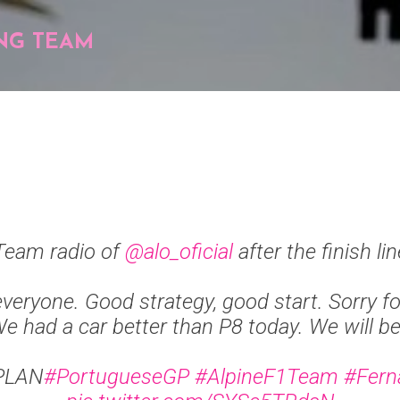
Pular para o conteúdo principal
NG TEAM
Team radio of
@alo_oficial
after the finish lin
veryone. Good strategy, good start. Sorry f
We had a car better than P8 today. We will b
PLAN
#PortugueseGP
#AlpineF1Team
#Fern