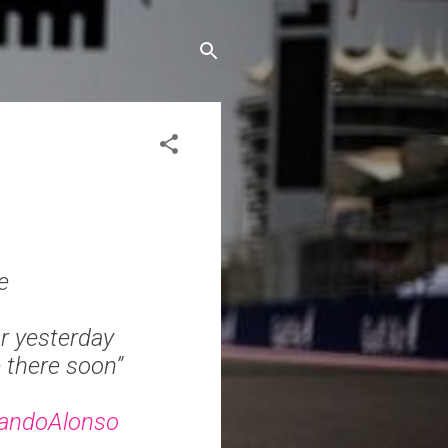
e
or yesterday
e there soon”
andoAlonso