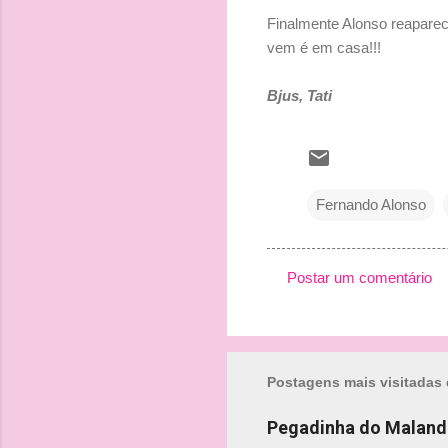
Finalmente Alonso reapare
vem é em casa!!!
Bjus, Tati
Fernando Alonso
Postar um comentário
C
o
m
Postagens mais visitadas 
e
n
Pegadinha do Maland
t