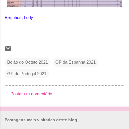
Beijinhos, Ludy
Bolão do Octeto 2021
GP da Espanha 2021
GP de Portugal 2021
Postar um comentário
C
o
m
Postagens mais visitadas deste blog
e