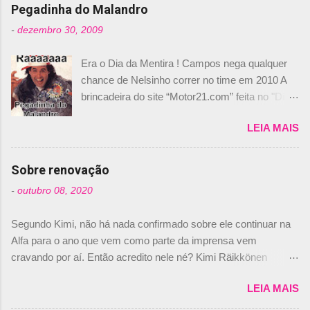
n
Pegadinha do Malandro
t
-
dezembro 30, 2009
á
Era o Dia da Mentira ! Campos nega qualquer
r
chance de Nelsinho correr no time em 2010 A
i
brincadeira do site “Motor21.com” feita no "Día
o
de los Santos Inocentes" – que equivale ao 1º
s
LEIA MAIS
de abril –, afirmando que Nelson Piquet havia
comprado 15% das ações da Campos, dando,
com isso, um lugar no time a Nelsinho Piquet,
Sobre renovação
foi esclarecida de uma vez por todas por
-
outubro 08, 2020
Daniele Audetto, diretor da escuderia. O
dirigente foi taxativo ao declarar que o brasileiro
Segundo Kimi, não há nada confirmado sobre ele continuar na
não será o companheiro de Bruno Senna em
Alfa para o ano que vem como parte da imprensa vem
2010. "Na verdade, nós recebemos uma oferta
cravando por aí. Então acredito nele né? Kimi Räikkönen
de Piquet", admitiu Audetto. “Mas depois de ter
answers latest rumours: "If you believe the news then it’s the
assinado com Bruno Senna, não podemos ter
LEIA MAIS
truth but I’ve never had an option in my contract so that’s
dois brasileiros”, explicou, dizendo ainda que
should, pretty much, tell you that it’s not true." #Kimi7 #EifelGP