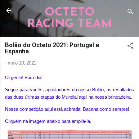
Pular para o conteúdo principal
OCTETO
RACING TEAM
Bolão do Octeto 2021: Portugal e
Espanha
-
maio 10, 2021
Oi gente! Bom dia!
Segue para vocês, apostadores do nosso Bolão, os resultados
das duas últimas etapas do Mundial aqui na nossa brincadeira.
Nossa competição aqui está acirrada. Bacana como sempre!
Cliquem na imagem abaixo para ampliá-la.