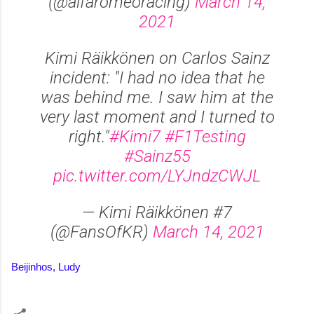
(@alfaromeoracing)
March 14,
2021
Kimi Räikkönen on Carlos Sainz
incident: "I had no idea that he
was behind me. I saw him at the
very last moment and I turned to
right."
#Kimi7
#F1Testing
#Sainz55
pic.twitter.com/LYJndzCWJL
— Kimi Räikkönen #7
(@FansOfKR)
March 14, 2021
Beijinhos, Ludy