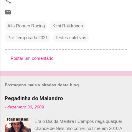
Alfa Romeo Racing
Kimi Räikkönen
Pré-Temporada 2021
Testes coletivos
Postar um comentário
C
o
m
Postagens mais visitadas deste blog
e
n
Pegadinha do Malandro
t
-
dezembro 30, 2009
á
Era o Dia da Mentira ! Campos nega qualquer
r
chance de Nelsinho correr no time em 2010 A
i