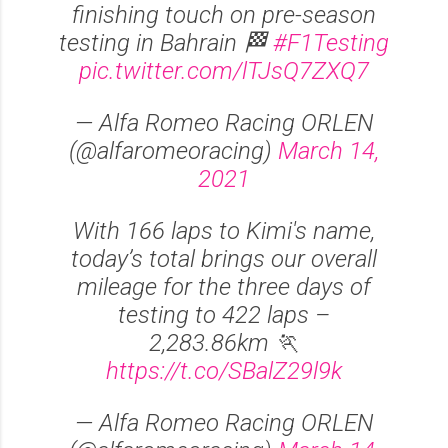
finishing touch on pre-season
testing in Bahrain 🏁
#F1Testing
pic.twitter.com/lTJsQ7ZXQ7
— Alfa Romeo Racing ORLEN
(@alfaromeoracing)
March 14,
2021
With 166 laps to Kimi's name,
today’s total brings our overall
mileage for the three days of
testing to 422 laps –
2,283.86km 🏃
https://t.co/SBalZ29l9k
— Alfa Romeo Racing ORLEN