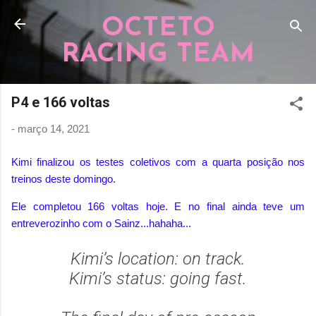
Pular para o conteúdo principal
OCTETO
RACING TEAM
P4 e 166 voltas
-
março 14, 2021
Kimi finalizou os testes coletivos com a quarta posição nos
treinos deste domingo.
Ele completou 166 voltas hoje. E no final ainda teve um
entreverozinho com o Sainz...hahaha...
Kimi’s location: on track.
Kimi’s status: going fast.