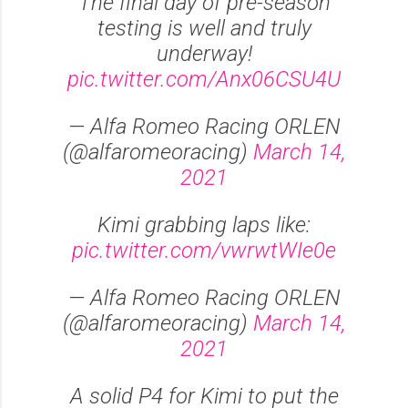
The final day of pre-season
testing is well and truly
underway!
pic.twitter.com/Anx06CSU4U
— Alfa Romeo Racing ORLEN
(@alfaromeoracing)
March 14,
2021
Kimi grabbing laps like:
pic.twitter.com/vwrwtWIe0e
— Alfa Romeo Racing ORLEN
(@alfaromeoracing)
March 14,
2021
A solid P4 for Kimi to put the