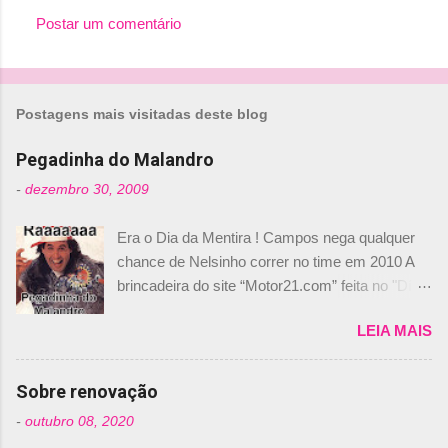
Postar um comentário
C
o
m
Postagens mais visitadas deste blog
e
n
Pegadinha do Malandro
t
-
dezembro 30, 2009
á
Era o Dia da Mentira ! Campos nega qualquer
r
chance de Nelsinho correr no time em 2010 A
i
brincadeira do site “Motor21.com” feita no "Día
o
de los Santos Inocentes" – que equivale ao 1º
s
LEIA MAIS
de abril –, afirmando que Nelson Piquet havia
comprado 15% das ações da Campos, dando,
com isso, um lugar no time a Nelsinho Piquet,
Sobre renovação
foi esclarecida de uma vez por todas por
-
outubro 08, 2020
Daniele Audetto, diretor da escuderia. O