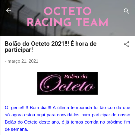
Pular para o conteúdo principal
OCTETO
RACING TEAM
Bolão do Octeto 2021!!! É hora de
participar!
-
março 21, 2021
Oi gente!!!!! Bom dia!!!! A última temporada foi tão corrida que
só agora estou aqui para convidá-los para participar do nosso
Bolão do Octeto deste ano, é já temos corrida no próximo fim
de semana.