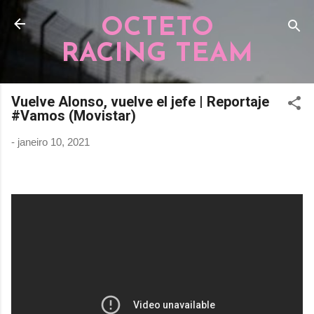
Pular para o conteúdo principal
OCTETO
RACING TEAM
Vuelve Alonso, vuelve el jefe | Reportaje
#Vamos​ (Movistar)
-
janeiro 10, 2021