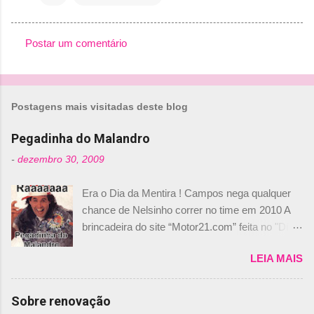
Postar um comentário
C
o
m
Postagens mais visitadas deste blog
e
n
Pegadinha do Malandro
t
-
dezembro 30, 2009
á
Era o Dia da Mentira ! Campos nega qualquer
r
chance de Nelsinho correr no time em 2010 A
i
brincadeira do site “Motor21.com” feita no "Día
o
de los Santos Inocentes" – que equivale ao 1º
s
LEIA MAIS
de abril –, afirmando que Nelson Piquet havia
comprado 15% das ações da Campos, dando,
com isso, um lugar no time a Nelsinho Piquet,
Sobre renovação
foi esclarecida de uma vez por todas por