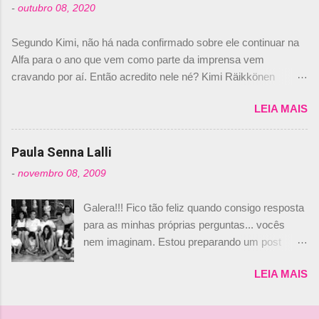
-
outubro 08, 2020
Daniele Audetto, diretor da escuderia. O
dirigente foi taxativo ao declarar que o brasileiro
Segundo Kimi, não há nada confirmado sobre ele continuar na
não será o companheiro de Bruno Senna em
Alfa para o ano que vem como parte da imprensa vem
2010. "Na verdade, nós recebemos uma oferta
cravando por aí. Então acredito nele né? Kimi Räikkönen
de Piquet", admitiu Audetto. “Mas depois de ter
answers latest rumours: "If you believe the news then it’s the
assinado com Bruno Senna, não podemos ter
LEIA MAIS
truth but I’ve never had an option in my contract so that’s
dois brasileiros”, explicou, dizendo ainda que
should, pretty much, tell you that it’s not true." #Kimi7 #EifelGP
não tem nada contra o filho do tricampeão
#AlfaRomeoRacing pic.twitter.com/77EDVn39Ia — Kimi
Paula Senna Lalli
Nelson Piquet. “Ele é um bom piloto, rápido e
Räikkönen #7 (@FansOfKR) October 8, 2020 Abaixo, o
experiente.” Audetto disse ainda que a suposta
-
novembro 08, 2009
Romain falando sobre o fato do Iceman estar há tantos anos na
compra de parte da Campos feita por Piquet
F1. What is it like to have Kimi as a team mate? 🙌 Over to you,
não corresponde à realidade. “O suposto 15%
Galera!!! Fico tão feliz quando consigo resposta
@RGrosjean ! #EifelGP 🇩🇪 #F1
de investimento seria menor do que aquilo que
para as minhas próprias perguntas... vocês
pic.twitter.com/GSAu1LWnwW — Formula 1 (@F1) October 8,
outros pilotos podem trazer: italianos, r...
nem imaginam. Estou preparando um post
2020 Beijinhos, Ludy
sobre Adriane Galisteu, porque percebi que
LEIA MAIS
nunca falei sobre ela, aqui no Octeto. No meio
das minhas pesquisas... daqui a pouco eu
conto... Há muito atrás, eu publiquei esta foto